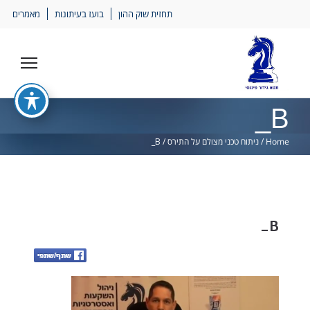
Ski
תחזית שוק ההון
בועז בעיתונות
מאמרים
lin
B_
Home
/
ניתוח טכני מצולם על התירס
/
B_
B_