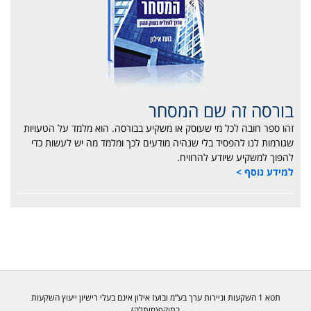
בורסה זה שם המסחר
זהו ספר חובה לכל מי שעוסק או משקיע בבורסה. הוא מלמד על הטעויות
שגורמות לנו להפסיד בלי שנהיה מודעים לכך ומלמד מה יש לעשות כדי
להפוך למשקיע שיודע להרוויח.
למידע נוסף >
תטא 1 השקעות וניירות ערך בע”מ ובועז אילון אינם בעלי רישיון ייעוץ השקעות
בתוקף(מותלה)