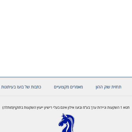
תחזית שוק ההון
מאמרים מקצועיים
כתבות של בועז בעיתונות 
תטא 1 השקעות וניירות ערך בע”מ ובועז אילון אינם בעלי רישיון ייעוץ השקעות בתוקף(מותלה)