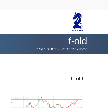
Ski
lin
f-old
Home
/
פורד מוטורס F – ניתוח טכני
/
f-old
f-old