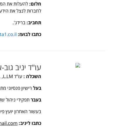
חלום:
להעלות את המוד
לחברות לנצל את הידע ו
תחביב:
ברידג'.
כתבו לבועז:
a1.co.il
עו"ד יניב גוב-א
השכלה
:
עו”ד L.LM, בוגר מנהל עסקים B.SC
בעל
רישיון פנסיוני מת
בעבר
תפקידי ניהול של כ-12 שנים בחברות ביטוח, בתחום הביטוח
בעשור האחרון יועץ פינ
כתבו ליניב:
mail.com