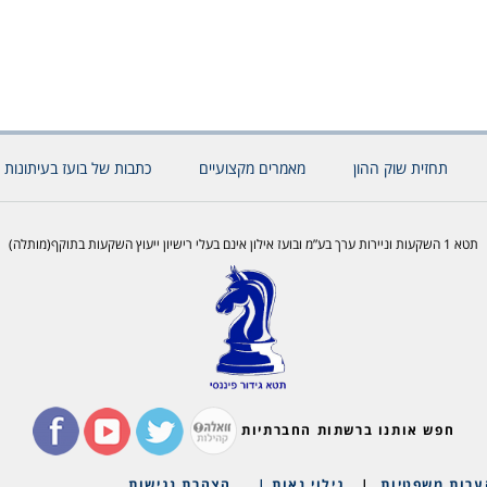
תחזית שוק ההון
מאמרים מקצועיים
כתבות של בועז בעיתונות 
תטא 1 השקעות וניירות ערך בע”מ ובועז אילון אינם בעלי רישיון ייעוץ השקעות בתוקף(מותלה)
חפש אותנו ברשתות החברתיות
ערות משפטיות
|
גילוי נאות |
הצהרת נגישות