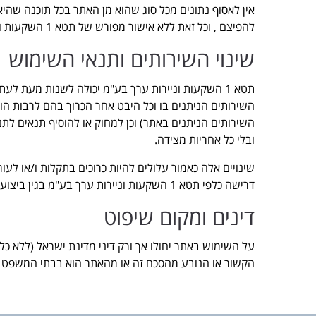
אין לאסוף נתונים מכל סוג שהוא מן האתר בכל תוכנה שהיא ו
להפיצם , וכל זאת ללא אישור מפורש של תטא 1 השקעות וניירות ערך בע"מ מראש ובכתב.
שינוי השירותים ותנאי השימוש
תטא 1 השקעות וניירות ערך בע"מ יכולה לשנות מעת ל
השירותים הניתנים בו וכל היבט אחר הכרוך בהם לרבות הוספ
השירותים הניתנים באתר) וכן למחוק או להוסיף תנאים לתנ
ובלי כל אחריות מצידה.
שינויים אלה כאמור עלולים להיות כרוכים בתקלות ו/או לעו
דרישה כלפי תטא 1 השקעות וניירות ערך בע"מ בגין ביצוע שינויים כאמור ו/או תקלות שיתרחשו אגב ביצועם.
דינים ומקום שיפוט
על השימוש באתר יחולו אך ורק דיני מדינת ישראל (ללא כלל
הקשור או הנובע מהסכם זה או מהאתר הוא בבתי המשפט ה