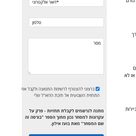
גורם
וניירות ערך
ם
או לא
ברצוני להצטרף לרשימת התפוצה ולקבל את
התחזית השבועית אל תיבת הדוא"ל שלי
צגת מידע כללי בלבד ותטא 1 השקעות וניירות
מתנה לנרשמים לקבלת תחזיות - פרק על
עקרונות למסחר נכון מתוך הספר "בורסה זה
שם המסחר" מאת בועז אילון.