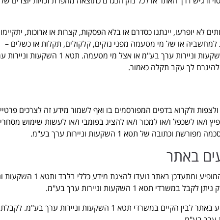
 ורגיש דרך האתר או לכל נזק הנגרם כתוצאה מהפרת זכויות יוצרים של 
תים לא יופרעו, יינתנו כסדרם או בלא הפסקות, קצרות או ארוכות, יתקיימו
 למחשביה או של מי מטעמה מפני נזקים, קלקולים, תקלות או כשלים –
בחומרה, בתוכנה, בקווי ובמערכות תקשורת, אצל תטא 1 השקעות וניירות ערך בע"מ או אצל מי מטעמה. תטא 1 השקעות 
להיגרם לך עקב תקלה כאמור.
ר ולצפות ולקרוא בדפים המפורסמים בו ואף לשמור מידע זה לצרכים פרטיי
יץ ו/או לשכפל ו/או למכור ו/או להציג בפומבי ו/או לעשות שימוש מסחרי 
ה של תטא 1 השקעות וניירות ערך בע"מ.
עים באתר
המידע הנוגע לפרסומים, מודעות ועדכונים וכל מידע אחר המופיע ומתעדכן באתר נועדו לה
 תטא 1 השקעות וניירות ערך בע"מ.
המידע עלול להתעדכן מעת לעת וייתכנו הבדלים בין המופיע באתר לבין הקיים במשרדי תטא 1 השקעות וניירות ערך בע"מ. לקבלת