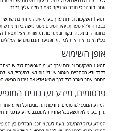
לכל נזק הנגרם או העלול להיגרם עקב משלוח של מידע חסוי
אחר. מובהר כי חובת הבדיקה כאמור חלה עליך בלבד.
תטא 1 השקעות וניירות ערך בע"מ אינה מתחייבת שהשירו
בבטחה וללא טעויות, יהיו חסינים מפני גישה בלתי מורשית
בע"מ אינה אחראית לכל נזק ופגיעה הנגרמים או העלולים 
אופן השימוש
תטא 1 השקעות וניירות ערך בע"מ מאפשרת לגלוש באת
בלבד ולא מסחריים. כאמור אין לשנות ו/או להעתיק ו/או להפ
מסחרי אחר באתר בכל דרך שהיא אלא אם ניתנה מראש הסכמה מפורשת וכתוב
פרסומים, מידע ועדכונים המופי
ערך בע"מ לא תשא בכל אחריות לתוכנם. מידע עדכני ומדויק ניתן לקבל במשרדי
המידע הנכון לרגע נתון יש לפנות לתטא 1 השקעות וניירות ערך בע"מ.