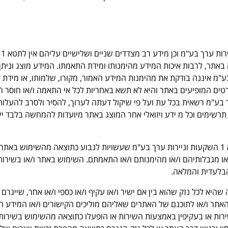
האתר מציע שירותים ומידע רב מטעם תטא 1 השקעות וניירות ערך בע"מ וכן מידע רב מצדדים שניים ושלישיים עליהם אין לתטא 1
באתר, לרבות איכות המידע מהימנותו ומידת התאמתו. המידע מוצג וניתן
א 1 השקעות וניירות ערך בע"מ איננה בודקת את מהימנות המידע האמור, מקורו, שלמותו, או מידת 
ים המופיעים באתר והיא לא תשא באחריות לכל אי התאמה ו/או חוסר ו/
. תטא 1 השקעות וניירות ערך בע"מ רשאית בכל עת ועל פי שיקול דעתה לערוך, להסיר ולסרב להעלות
 תרשימים וכל מ ידע ויזואלי אחר המוצג באתר מיועדות להמחשה בלבד יי
הנך מוותר בזאת על כל טענה, תביעה או דרישה כלפי תטא 1 השקעות וניירות ערך בע"מ שעשויות לנבוע כתוצאה מהשימוש באת
ו/או מגבלותיהם ו/או מהימנותם ו/או התאמתם. השימוש באתר ו/או בשירות
הבלעדית והמלאה.
ה שהיא לכל נזק שהוא בין אם ישיר ו/או עקיף ו/או כספי ו/או אחר, שייגרם 
אתר ו/או לתוכנם של האתרים שאליהם מוליכים הקישורים ו/או המידע ה
רות או בעקיפין באמצעות השירות או הופעלו כתוצאה מהשימוש בשירות 