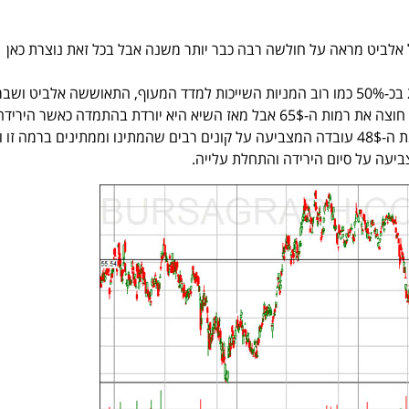
אלביט מראה על חולשה רבה כבר יותר משנה אבל בכל זאת נוצרת כאן
לאחר שירדה בשנת 2008 בכ-50% כמו רוב המניות השייכות למדד המעוף, התאוששה אלביט ו
שיא כל הזמנים כאשר היא חוצה את רמות ה-65$ אבל מאז השיא היא יורדת בהתמדה כאשר היריד
נעצרה מספר פעמים ברמת ה-48$ עובדה המצביעה על קונים רבים שהמתינו וממתינים ברמה זו 
יעה על סיום הירידה והתחלת עלייה.