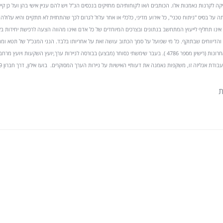
כן יש לה זיקה לקרנות נאמנות אלו. הכותבים ו/או לקוחותיהם מחזיקים בנכסים הנ"ל ויש להם עניין אישי בהן ועל כן ק
ה על בסיס "ניתוח טכני", כל אירוע מדיני, כלכלי או אחר עלול לגרום לכך שהתחזית לא תתקיים והיא עלולה
אינו תחליף לייעוץ המתחשב בנתונים ובצרכים המיוחדים של כל אדם ואינו מהווה הצעה לרכישת יחידות ב
הדיווחים שבתוקף. כל מי שפועל על סמך הכתוב עושה זאת על אחריותו בלבד. הנני המנכ"ל של תטא ומ
התיקים הראשי שלה בעשר השנים האחרונות (רישיון מספר 4786 ). בעבר שימשתי כסוחר (מבצע) בבורסה לניירות ערך,יועץ השקעות ויועץ 
אנליזה זו, משקפות נאמנה את דעותיי האישיות על ניירות הערך המסוקרים. בועז אילון, דרך חברון 79 ירושלים
ת