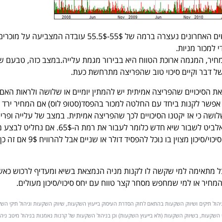
מצד שני, כל עלייה בחודשים האחרונים נעצרה ברמה של 55$-55.5$ עובדה המצביעה
 למכור מניות.
חיר, המגמה ארוכת הטווח היא בבירור מגמת עלייה.במצב כזה, טבעם ש
של דבר וקיים סיכוי טוב שהפריצה מתרחשת כעת.
 את הסיכויים שהפריצה אמיתית יש להמתין יומיים או שלושה ולראות האם
ל 55.5$. אם כן, אפשר לקנות ביחד עם החלטה למכור בהפסד(סטופ לוס) אם המחיר ירד 
ומיים או שלושה כי אז יקטנו הסיכויים לכך שהפריצה אמיתית. במצב של עלייה ופרי
אמיתית, צריך מחירה של אלביט לשבור שיא חדש כלומר לעבור את רמת ה-65$. 
ב-65$ הרי שמדובר ביחס סיכוי/סיכון מצוין בו נוכל להפסיד דולר או שניים אבל להרוויח 9$ אם זה כן
בל מתאימה למי שקשה לו לקנות מניה הנמצאת בשיא ומעדיף לרכוש כאש
המחיר או למי שמחפש מסחר קצר טווח עם יחס סיכוי/סיכון מעולים.
יהול תיקים ושיווק השקעות בהתאם לחוק הסדרת העיסוק בייעוץ השקעות, שיווק השקעות וניהול תיקי הש
יהול תיקי השקעות, בשיווק השקעות (ולא בייעוץ השקעות) וכן בניהול השקעות של קרנות נאמנות בניהול מיטב ניה