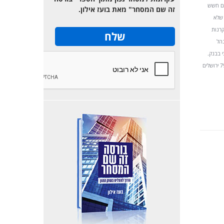
יים חשש
זה שם המסחר" מאת בועז אילון.
 שלא
קרנות
נהל
מרחבי בבנק.