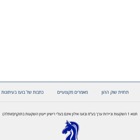
תחזית שוק ההון
מאמרים מקצועיים
כתבות של בועז בעיתונות 
תטא 1 השקעות וניירות ערך בע”מ ובועז אילון אינם בעלי רישיון ייעוץ השקעות בתוקף(מותלה)