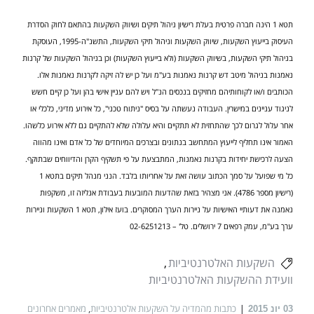
תטא 1 הינה חברה פרטית בעלת רישיון ניהול תיקים ושיווק השקעות בהתאם לחוק הסדרת
העיסוק בייעוץ השקעות, שיווק השקעות וניהול תיקי השקעות, התשנ"ה-1995, העוסקת
בניהול תיקי השקעות, בשיווק השקעות (ולא בייעוץ השקעות) וכן בניהול השקעות של קרנות
נאמנות בניהול מיטב דש קרנות נאמנות בע"מ ועל כן יש לה זיקה לקרנות נאמנות אלו.
הכותבים ו/או לקוחותיהם מחזיקים בנכסים הנ"ל ויש להם עניין אישי בהן ועל כן קיים חשש
לניגוד עניינים במישרין. העבודה נעשתה על בסיס "ניתוח טכני", כל אירוע מדיני, כלכלי או
אחר עלול לגרום לכך שהתחזית לא תתקיים והיא עלולה שלא להתקיים גם ללא אירוע כלשהו.
האמור אינו תחליף לייעוץ המתחשב בנתונים ובצרכים המיוחדים של כל אדם ואינו מהווה
הצעה לרכישת יחידות בקרנות נאמנות, המתבצעת על פי תשקיף הקרן והדיווחים שבתוקף.
כל מי שפועל על סמך הכתוב עושה זאת על אחריותו בלבד. הנני מנהל תיקים בתטא 1
(רישיון מספר 4786). אני מצהיר בזאת שהדעות המובעות בעבודת אנליזה זו, משקפות
נאמנה את דעותיי האישיות על ניירות הערך המסוקרים. בועז אילון, תטא 1 השקעות וניירות
ערך בע"מ, עמק רפאים 7 ירושלים. טל' – 02-6251213
השקעות האלטרנטיביות
וועידת ההשקעות האלטרנטיביות
כתבות מהמדיה על השקעות אלטרנטיביות
,
מאמרים אחרונים
03
יונ 2015