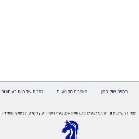
תחזית שוק ההון
מאמרים מקצועיים
כתבות של בועז בעיתונות 
תטא 1 השקעות וניירות ערך בע”מ ובועז אילון אינם בעלי רישיון ייעוץ השקעות בתוקף(מותלה)