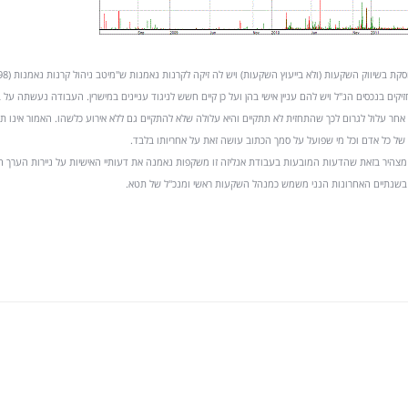
קים בנכסים הנ"ל ויש להם עניין אישי בהן ועל כן קיים חשש לניגוד עניינים במישרין. העבודה נעשתה על 
 או אחר עלול לגרום לכך שהתחזית לא תתקיים והיא עלולה שלא להתקיים גם ללא אירוע כלשהו. האמור אינו תח
של כל אדם וכל מי שפועל על סמך הכתוב עושה זאת על אחריותו בלבד.
ני, בועז אילון בעל רישיון מספר 4786 מצהיר בזאת שהדעות המובעות בעבודת אנליזה זו משקפות נאמנה את דעותיי האישיות על ניירות הער
. בשנתיים האחרונות הנני משמש כמנהל השקעות ראשי ומנכ"ל של תטא.