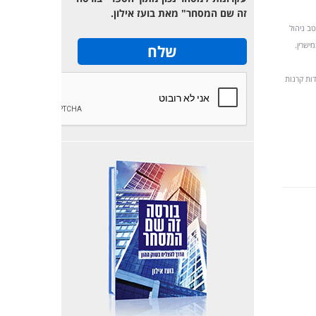
זה שם המסחר" מאת בועז אילון.
טב ניהול
מישרין.
דות קרנות