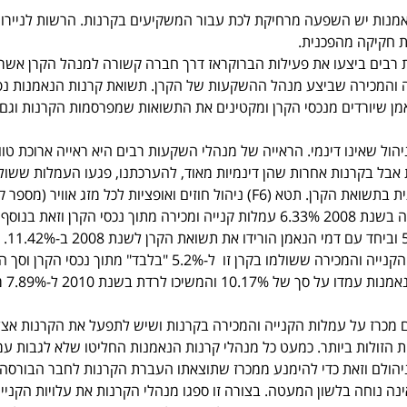
קרנות הנאמנות יש השפעה מרחיקת לכת עבור המשקיעים בקרנות. הרשות לניירו
 חקיקה מהפכנית.
 רבים ביצעו את פעילות הברוקראז דרך חברה קשורה למנהל הקרן אשר 
ה והמכירה שביצע מנהל ההשקעות של הקרן. תשואת קרנות הנאמנות נ
אמן שיורדים מנכסי הקרן ומקטינים את התשואות שמפרסמות הקרנות וגם
הול שאינו דינמי. הראייה של מנהלי השקעות רבים היא ראייה ארוכת טוו
אבל בקרנות אחרות שהן דינמיות מאוד, להערכתנו, פגעו העמלות ששול
עבור פעולות בצורה מהותית בתשואת הקרן. תטא (F6) ניהול חוזים ואופציות לכל מזג אוויר (מספר
5109798) לדוגמה, שילמה בשנת 2008 6.33% עמלות קנייה ומכירה מתוך נכסי הקרן וזאת בנ
בשנת 2009 קטנו עמלות הקנייה והמכירה ששולמו בקרן זו ל-5.2% "בלבד" מתוך נכסי ה
למשקיע, כולל דמי
ש לפרסם מכרז על עמלות הקנייה והמכירה בקרנות ושיש לתפעל את הקרנות אצ
 הזולות ביותר. כמעט כל מנהלי קרנות הנאמנות החליטו שלא לגבות עמ
ניהולם וזאת כדי להימנע ממכרז שתוצאתו העברת הקרנות לחבר הבורסה
נה נוחה בלשון המעטה. בצורה זו ספגו מנהלי הקרנות את עלויות הקניי