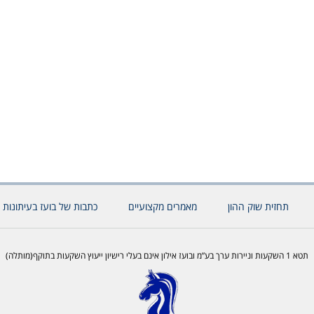
תחזית שוק ההון
מאמרים מקצועיים
כתבות של בועז בעיתונות 
תטא 1 השקעות וניירות ערך בע”מ ובועז אילון אינם בעלי רישיון ייעוץ השקעות בתוקף(מותלה)