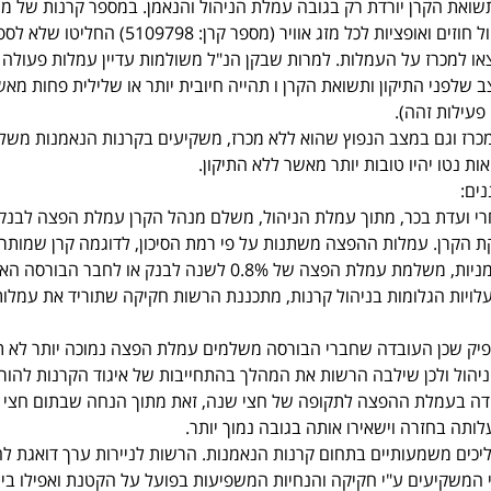
שואת הקרן יורדת רק בגובה עמלת הניהול והנאמן. במספר קרנות של מ
הקרן ובניהן תטא (F6) ניהול חוזים ואופציות לכל מזג אוויר (מספר קרן: 09798
יצאו למכרז על העמלות. למרות שבקן הנ"ל משולמות עדיין עמלות פעולה 
שלפני התיקון ותשואת הקרן ו תהייה חיובית יותר או שלילית פחות מא
כרז וגם במצב הנפוץ שהוא ללא מכרז, משקיעים בקרנות הנאמנות משל
ות נטו יהיו טובות יותר מאשר ללא התיקון.
נים:
רי ועדת בכר, מתוך עמלת הניהול, משלם מנהל הקרן עמלת הפצה לבנק 
ת הקרן. עמלות ההפצה משתנות על פי רמת הסיכון, לדוגמה קרן שמותר
אחזקה של יותר מ-50% למניות, משלמת עמלת הפצה של 0.8% לשנה לבנק או לחבר הבור
לויות הגלומות בניהול קרנות, מתכננת הרשות חקיקה שתוריד את עמלות
פיק שכן העובדה שחברי הבורסה משלמים עמלת הפצה נמוכה יותר לא ת
הול ולכן שילבה הרשות את המהלך בהתחייבות של איגוד הקרנות להורי
ידה בעמלת ההפצה לתקופה של חצי שנה, זאת מתוך הנחה שבתום חצי 
ותה בחזרה וישאירו אותה בגובה נמוך יותר.
ליכים משמעותיים בתחום קרנות הנאמנות. הרשות לניירות ערך דואגת ל
 המשקיעים ע"י חקיקה והנחיות המשפיעות בפועל על הקטנת ואפילו בי