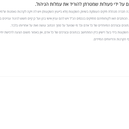
ם על ידי פעולות שמטרתן להוריד את עמלות הניהול.
מ הינה חברה מנהלת תיקים העוסקת בשיווק השקעות (ולא בייעוץ השקעות) ויש לה זיקה לקרנות נאמנות ש"מי
) בע"מ" מנהלת. הכותבים ו/או לקוחותיהם מחזיקים בנכסים הנ"ל ויש להם עניין אישי בהן ועל כן קיים חשש לניגוד עניינים ב
תונים ובצרכים המיוחדים של כל אדם וכל מי שפועל על סמך הכתוב עושה זאת על אחריותו בלבד.
ק השקעות בידי בעל רישיון כדין המתחשב בנתונים ובצרכים של כל אדם, אין באמור משום הצעה לרכישת יחי
קרנות והדיווחים המיידים.