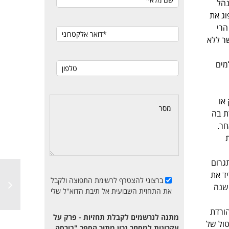
נהל
51) החליטו שלא לספוג את
הרי
שר ללא
מים
או
ת בה
סה האחר.
גרום
ד את
ברצוני להצטרף לרשימת התפוצה ולקבל
שנה
את התחזית השבועית אל תיבת הדוא"ל שלי
הורדת
מתנה לנרשמים לקבלת תחזיות - פרק על
טול של
עקרונות למסחר נכון מתוך הספר "בורסה