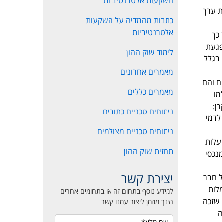
השקעות אלטרנטיביות
ת ערך
כתבות מהמדיה על השקעות
אלטרנטיביות
כך
פגעת
לימוד שוק ההון
 בגלל
מאמרים אחרונים
ח והם
מאמרים כללים
מו
 קרן:
ניתוחים טכניים כתובים
וסף לדמי
ניתוחים טכניים מצולמים
קרן וסך העלות
תחזית שוק ההון
 ניהול ונאמנות עמדו על סך של 10.17% והמשיכו לרדת בשנת 2010 ל-7.89% מנכסי
יצירת קשר
ל חבר
לות
למידע נוסף בתחום זה או בתחומים אחרים
 שזכה
הינך מוזמן ליצור עמנו קשר
ה