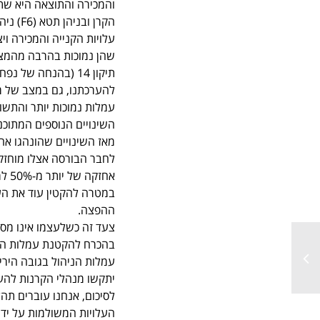
והמכירה והתוצאה היא שת
עלויות הקנייה והמכירה ו
שהן נמוכות בהרבה מהמצב 
תיקון 14 (בהנחה של נפח פעילות זהה).
להערכתנו, גם במצב של מ
עמלות נמוכות יותר והתשוא
השינויים הנוספים המתוכנ
מאז השינויים שהונהגו אח
לחבר הבורסה אצלו מוחזק
במטרה להקטין עוד את הע
ההפצה.
צעד זה כשלעצמו אינו מס
בהכרח להקטנת עמלות הני
עמלות הניהול בגובה היר
יתקשו מנהלי הקרנות להעל
לסיכום, אנחנו עוברים תה
העלויות המשולמות על ידי