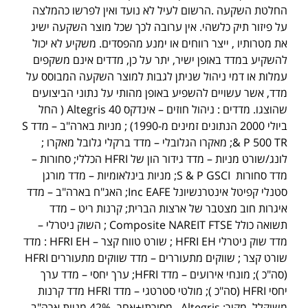
החלטת השקעה .הרשום לעיל לא נועד ואין לפרשו כהמלצה
על פיזור תיק כלשהי. אין ערובה לכך שכל מוצר השקעה ישיג
את מטרותיו , ייצר רווחים או ימנע מהפסדים. משקיע לא יכול
להשקיע במדד באופן ישיר, יתר על כן, מדדים אינם משקפים
עמלות או דמי ניהול שניתן לגבות למוצר השקעה המבוסס על
מדד, אשר עשויים להשפיע באופן מהותי על נתוני הביצועים
שהוצגו. מדדים : ניהול חוזים – אינדקס Altegris 40 ( החל
ביולי 2000 הנתונים זמינים מ-1990) ; מניות בארה"ב – מדד S
& P 500 TR; מאקרו הגלובלי – מדד ברקלי גלובל מאקרו ;
לונג/שורט מניות – מדד גידור הון של HFRI הכללי; סחורות –
מדד סחורות S & P GSCI; מניות בינלאומיות – מדד מורגן
סטנלי קפיטל אינטרנשיונל Inc EAFE; האג"ח בארה"ב – מדד
איגרות חוב מצטבר של ארצות הברית; קרנות ריט – מדד
תשואה כולל Composite NAREIT FTSE ; השוק ניטרלי –
מדד שוק ניטרלי HFRI EH ; שורט טווח קצר – HFRI EH : מדד
שורט קצר ; שווקים מתעוררים – מדד שווקים מתעוררים HFRI
(סה"כ ); מונחי אירועים – מדד HFRI; ערך יחסי – מדד ערך
יחסי HFRI (סה"כ ); מולטי סטרטגי – מדד HFRI מדד קרנות
משוקלל. מקור: Altegris . מסורתי+אחר- 42% מניות ארה"ב,