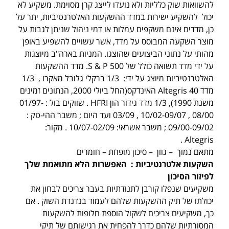
להשוואות שוק כלליות ולא נועדו לייצג קרן מסוימת. משקיע לא
יכול להשקיע ישירות במדד ההשקעות האלטרנטיביות, יתר על
כן, מדדים אינם משקפים עמלות או דמי ניהול שניתן לגבות על
מוצר השקעה המבוסס על מדד, אשר עשויים להשפיע באופן
מהותי על נתוני הביצועים שהוצגו. המניות בארה"ב מיוצגות
על ידי מדד תשואה כולל של S & P 500. מדד ההשקעות
האלטרנטיביות מיוצג על ידי: 1/3 ברקלי גלובל מאקרו , 1/3
מדד Altegris 40 האינדקס(החל ביולי 2000, הנתונים זמינים
משנת 1990), 1/3 מדד גידור הון HFRI . שווקים בול : 01/97-
08/00 , 10/02-09/07 , 03/09 ועד היום ; משבר ההי-טק :
09/00-09/02 ; משבר אשראי: 10/07-02/09 . מקור:
Altegris .
מתאם נמוך – גוון – סיכון מופחת – חומרים
השקעות אלטרנטיביות : האפשרות הלא מתואמת שלך
לפיזור הסיכון
משקיעים שנפלו קורבן לתנודתיות בעבר צריכים לבחון את
יכולתו של תיק ההשקעות שלהם לעמוד בנדנדת השוק . אם
כך, משקיעים צריכים לשקול הוספת חלופות להשקעות
המסורתיות שלהם כדרך להפחית את רגישותם של תיקי