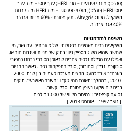
(סה"כ ); מונחי אירועים – מדד HFRI; ערך יחסי – מדד ערך
יחסי HFRI (סה"כ ); מולטי סטרטגי – מדד HFRI מדד קרנות
משוקלל. מקור: Altegris . תיק מסורתי- 60% מניות ארה"ב
40% אגח ארה"ב.
חשיפה להזדמנויות
משקיעים רבים מאמינים בסגולותיו של פיזור תיק. עם זאת, מי
שחשב שהוא משיג מספיק גיוון בתיק של מניות ואיגרות חוב או,
ואפילו עם הכללת נכסים אחרים שבאופן מסורתי נבחנו כמפזרי
סיכון(כמו נדל"ן וסחורות), סובל התפקחות גסה . כאשר המניות
בארה"ב איבד כמעט מחצית מערכם פעמיים בין שנתי 2000 ו
-2010 , במהלך "תאונת ההי-טק" ו-"משבר האשראי", תיקים
רבים שהושקעו באופן מסורתי סבלו קשות.
נסיעה קופצנית : צמיחת השווי של 1,000 דולרים
[ינואר 1997 – אוגוסט 2013 ]