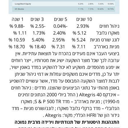
10 שנים 5 שנים 3 שנים 1 שנה
ניהול חוזים 2.93% -0.04% -2.55 % -9.88 %
מאקרו גלובל 5.12 % 2.40% 1.73% 1.11 %
לונג שורט מניות 5.24 % 2.95% 5.40% 10.59 %
מניות בארה"ב 7.11 % 7.31 % 18.40 % 18.70 %
ביצועי העבר אינם מעידים בהכרח על תוצאות עתידיות. אין
ערובה לכך שכל מוצר השקעה ישיג את מטרותיו , ייצר רווחים
או ימנע מהפסדים. משקיע לא יכול להשקיע במדד באופן ישיר,
יתר על כן, מדדים אינם משקפים עמלות או דמי ניהול שניתן
לגבות למוצר השקעה המבוסס על מדד, אשר עשויים להשפיע
באופן מהותי על נתוני הביצועים שהוצגו. מדדים : ניהול חוזים
– אינדקס Altegris 40 ( החל ביולי 2000 הנתונים זמינים
מ-1990) ; מניות בארה"ב – מדד S & P 500 TR; מאקרו
הגלובלי – מדד ברקלי גלובל מאקרו ; לונג/שורט מניות – מדד
גידור הון של HFRI הכללי; מקור: Altegris .
התנהגות היסטורית של תנודתיות וירידה מרבית נמוכה