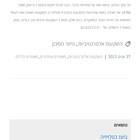
על סמך הכתוב עושה זאת על אחריותו בלבד. הנני מנהל תיקים בתטא 1 (רישיון מספר
4786). אני מצהיר בזאת שהדעות המובעות בעבודת אנליזה זו, משקפות נאמנה את דעותיי
האישיות על ניירות הערך המסוקרים. בועז אילון, תטא 1 השקעות וניירות ערך בע"מ, עמק
רפאים 7 ירושלים. טל' – 02-6251213
השקעות אלטרנטיביות
פיזור הסיכון
השקעות אלטרנטיביות
,
מאמרים אחרונים
,
מאמרים כללים
27
אוק 2013
נושאים
בועז בטלויזיה