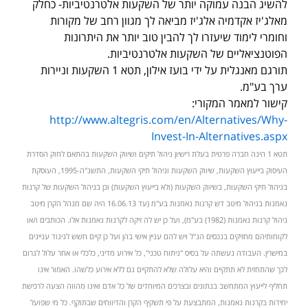
להשיג הבנה עמוקה יותר של השקעות אלטרנטיביות- כחלק
מאלג'יז אקדמיה אלג'יז מביאה לך מגוון רחב של מקורות
וחומרי לימוד שיעזרו לך להבין טוב יותר את היתרונות
הפוטנציאליים של השקעות אלטרנטיביות.
תורגם מאנגלית על ידי בועז אילון, תטא 1 השקעות וניירות
ערך בע"מ.
קישור למאמר המקורי:
http://www.altegris.com/en/Alternatives/Why-
Invest-In-Alternatives.aspx
תטא 1 הינה חברה פרטית בעלת רישיון ניהול תיקים ושיווק השקעות בהתאם לחוק הסדרת
העיסוק בייעוץ השקעות, שיווק השקעות וניהול תיקי השקעות, התשנ"ה-1995, העוסקת
בניהול תיקי השקעות, בשיווק השקעות (ולא בייעוץ השקעות) וכן בניהול השקעות של קרנות
נאמנות בניהול מיטב דש קרנות נאמנות בע"מ (עד 16.06.13 היה שם מנהל הקרן מיטב
ניהול קרנות נאמנות (1982) בע"מ), ועל כן יש לה זיקה לקרנות נאמנות אלו. הכותבים ו/או
לקוחותיהם מחזיקים בנכסים הנ"ל ויש להם עניין אישי בהן ועל כן קיים חשש לניגוד עניינים
במישרין. העבודה נעשתה על בסיס "ניתוח טכני", כל אירוע מדיני, כלכלי או אחר עלול לגרום
לכך שהתחזית לא תתקיים והיא עלולה שלא להתקיים גם ללא אירוע כלשהו. האמור אינו
תחליף לייעוץ המתחשב בנתונים ובצרכים המיוחדים של כל אדם ואינו מהווה הצעה לרכישת
יחידות בקרנות נאמנות, המתבצעת על פי תשקיף הקרן והדיווחים שבתוקף. כל מי שפועל