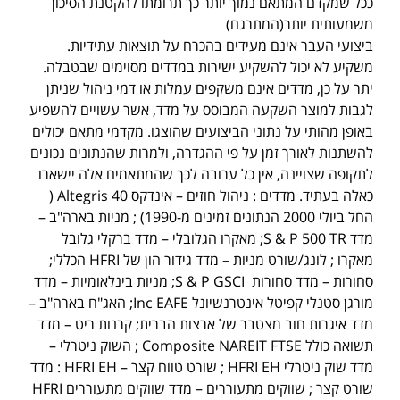
ככל שמקדם המתאם נמוך יותר כך תרומתו להקטנת הסיכון
משמעותית יותר(המתרגם)
ביצועי העבר אינם מעידים בהכרח על תוצאות עתידיות.
משקיע לא יכול להשקיע ישירות במדדים מסוימים שבטבלה.
יתר על כן, מדדים אינם משקפים עמלות או דמי ניהול שניתן
לגבות למוצר השקעה המבוסס על מדד, אשר עשויים להשפיע
באופן מהותי על נתוני הביצועים שהוצגו. מקדמי מתאם יכולים
להשתנות לאורך זמן על פי ההגדרה, ולמרות שהנתונים נכונים
לתקופה שצויינה, אין כל ערובה לכך שהמתאמים אלה יישארו
כאלה בעתיד. מדדים : ניהול חוזים – אינדקס Altegris 40 (
החל ביולי 2000 הנתונים זמינים מ-1990) ; מניות בארה"ב –
מדד S & P 500 TR; מאקרו הגלובלי – מדד ברקלי גלובל
מאקרו ; לונג/שורט מניות – מדד גידור הון של HFRI הכללי;
סחורות – מדד סחורות S & P GSCI; מניות בינלאומיות – מדד
מורגן סטנלי קפיטל אינטרנשיונל Inc EAFE; האג"ח בארה"ב –
מדד איגרות חוב מצטבר של ארצות הברית; קרנות ריט – מדד
תשואה כולל Composite NAREIT FTSE ; השוק ניטרלי –
מדד שוק ניטרלי HFRI EH ; שורט טווח קצר – HFRI EH : מדד
שורט קצר ; שווקים מתעוררים – מדד שווקים מתעוררים HFRI