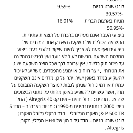
לונג/שורט מניות 9.59%
-30.57%
מניות בארצות הברית 16.01%
-50.95%
ביצועי העבר אינם מעידים בהכרח על תוצאות עתידיות.
התשואה הכוללת של השקעה היא רק אחד המדדים של
ביצועים ואף פעם לא צריך להיות שיקול בלעדי בעת ביצוע
החלטת השקעה .הרשום לעיל לא נועד ואין לפרשו כהמלצה
על פיזור תיק כלשהי. אין ערובה לכך שכל מוצר השקעה ישיג
את מטרותיו , ייצר רווחים או ימנע מהפסדים. משקיע לא יכול
להשקיע במדד באופן ישיר, יתר על כן, מדדים אינם משקפים
עמלות או דמי ניהול שניתן לגבות למוצר השקעה המבוסס על
מדד, אשר עשויים להשפיע באופן מהותי על נתוני הביצועים
שהוצגו. מדדים : ניהול חוזים – אינדקס Altegris 40 ( החל
ביולי 2000 הנתונים זמינים מ-1990) ; מניות בארה"ב – מדד S
& P 500 TR; מאקרו הגלובלי – מדד ברקלי גלובל מאקרו ;
לונג/שורט מניות – מדד גידור הון של HFRI הכללי; מקור:
Altegris .