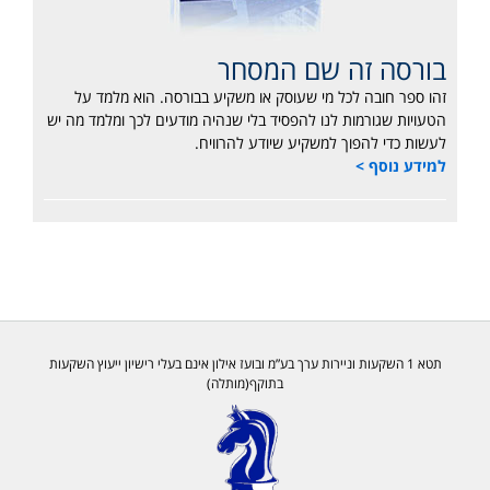
בורסה זה שם המסחר
זהו ספר חובה לכל מי שעוסק או משקיע בבורסה. הוא מלמד על
הטעויות שגורמות לנו להפסיד בלי שנהיה מודעים לכך ומלמד מה יש
לעשות כדי להפוך למשקיע שיודע להרוויח.
למידע נוסף >
תטא 1 השקעות וניירות ערך בע”מ ובועז אילון אינם בעלי רישיון ייעוץ השקעות
בתוקף(מותלה)