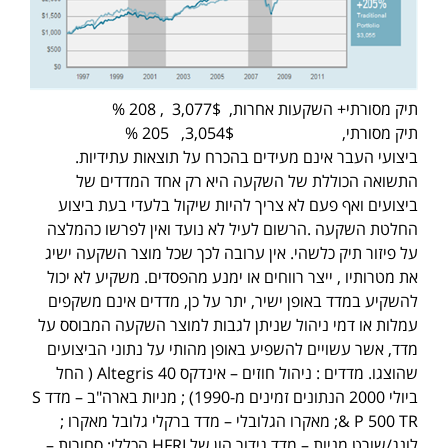
תיק מסורתי+ השקעות אחרות, 3,077$ , 208 %
תיק מסורתי, 3,054$, 205 %
ביצועי העבר אינם מעידים בהכרח על תוצאות עתידיות.
התשואה הכוללת של השקעה היא רק אחד המדדים של
ביצועים ואף פעם לא צריך להיות שיקול בלעדי בעת ביצוע
החלטת השקעה .הרשום לעיל לא נועד ואין לפרשו כהמלצה
על פיזור תיק כלשהי. אין ערובה לכך שכל מוצר השקעה ישיג
את מטרותיו , ייצר רווחים או ימנע מהפסדים. משקיע לא יכול
להשקיע במדד באופן ישיר, יתר על כן, מדדים אינם משקפים
עמלות או דמי ניהול שניתן לגבות למוצר השקעה המבוסס על
מדד, אשר עשויים להשפיע באופן מהותי על נתוני הביצועים
שהוצגו. מדדים : ניהול חוזים – אינדקס Altegris 40 ( החל
ביולי 2000 הנתונים זמינים מ-1990) ; מניות בארה"ב – מדד S
& P 500 TR; מאקרו הגלובלי – מדד ברקלי גלובל מאקרו ;
לונג/שורט מניות – מדד גידור הון של HFRI הכללי; סחורות –