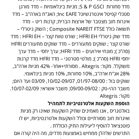
מדד סחורות S & P GSCI; מניות בינלאומיות – מדד מורגן
סטנלי קפיטל אינטרנשיונל Inc EAFE; האג"ח בארה"ב – מדד
איגרות חוב מצטבר של ארצות הברית; קרנות ריט – מדד
תשואה כולל Composite NAREIT FTSE ; השוק ניטרלי –
מדד שוק ניטרלי HFRI EH ; שורט טווח קצר – HFRI EH : מדד
שורט קצר ; שווקים מתעוררים – מדד שווקים מתעוררים HFRI
(סה"כ ); מונחי אירועים – מדד HFRI; ערך יחסי – מדד ערך
יחסי HFRI (סה"כ ); מולטי סטרטגי – מדד HFRI מדד קרנות
משוקלל. מקור: Altegris . מסורתי+אחר- 42% מניות ארה"ב,
28% אג"ח ארה"ב, 10% סחורות, 10% מניות בינלאומי.
שווקים בול : 01/97-08/00, 10/02-09/07, 03/09 ועד היום;
משבר ההי-טק : 09/00-09/02; משבר אשראי: 10/07-02/09.
מקור: Altegris
הוספת השקעות אלטרנטיביות לתמהיל
באלטגריס , אנו מאמינים שתיק השקעות שאינו רק מניות
ואיגרות חוב מסורתיים וכולל השקעות אלטרנטיביות, יש לו
פוטנציאל להוסיף ליעילות התיק הכוללת .
התרשים שלהלן ממחיש באמצעות מדדים, מה היה קורה אם