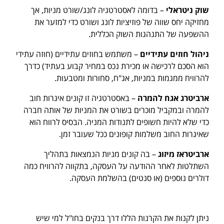
שוק ניטראלי
– בדומה לאסטרטגיה לונג/שורט מניות, אך
מחזיקה יחס שווה של פוזיציות לונג ושורט כדי למזער את
ההשפעה של התנהגות השוק הכללית.
ניהול חוזים עתידיים
– משתמש בחוזים עתידיים (חוזה עתידי
הוא הסכם לרכישה או מכירת נכס במחיר קבוע בעתיד) כדרך
להרוויח ממגמות במניות, אג"ח, סחורות ומטבעות.
ארביטרג אגח להמרה
– באסטרטגיה זו קונים איגרות חוב
להמרה ובמקביל מוכרים בשורט את המניות של אותה חברה
כדי שלא להיות חשופים לתנודות המניה. הבסיס לרווח הוא
שאיגרות החוב משלמות קופונים ככל שעובר זמן.
ארביטראז מיזוג
– בה קונים מניות הנמצאות בתהליך
השתלטות לאחר ההודעה על העסקה, בתקווה להרוויח כמה
דולרים נוספים (או סנטים) בהשלמת העסקה.
ניתן לקנות את הקרנות הללו דרך בנקים בחו"ל למי שיש