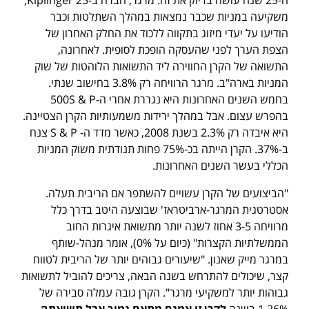
משקיעה במניות שכבר נמצאות במהלך השתלטות וכבר
הודיעו על יעדי מיזוג בתקווה ללכוד את החלק האחרון של
הצפת הערך לפני שהעסקה הופכת לסופית. לאחרונה,
התשואה של הקרן החווירה ליד התשואות הלוהטות של שוק
המניות בארה"ב. מרגר הרוויחה רק 3.8% בחישוב שנתי.
בחמש השנים האחרונות היא נגררת אחרי ה-500S & P
בהפרש עצום. אבל במהלך ירידות משמעותיות הקרן הצטיינה.
היא איבדה רק 2.3% בשנת 2008, כאשר מדד ה- S & P צנח
ב-37%. הקרן הייתה בכ-75% פחות תנודתית משוק המניות
הכללי בעשר השנים האחרונות.
"הביצועים של הקרן עשויים להשתפר אם הריבית תעלה.
אסטרטגית המרגר-ארביטראז' שבוצעה היטב בדרך כלל
מרוויחה 3-5 אחוז לשנה יותר מתשואת איגרות החוב
הממשלתיות הקצרות" (כיום על 0%), אומר מנהל-שותף
במרגר מייק שאנון. "שיעורים גבוהים יותר של הריבית לטווח
קצר, שיכולים להתרחש בשנה הבאה, צריכים להוביל לתשואות
גבוהות יותר למשקיעי מרגר". הקרן גובה עמלה סבירה של
1.26% בשנה.
לקרן זו אמנם מתאם נמוך אבל תשואתה