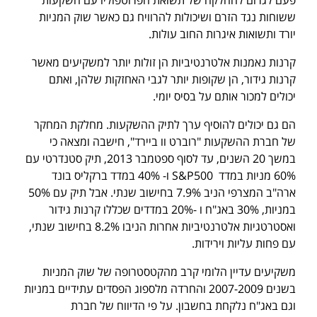
ששוחות נגד הזרם ושיכולות להרוויח גם כאשר שוק המניות
יורד ותשואות איגרות החוב עולות.
קרנות נאמנות אלטרנטיביות הן זולות יותר למשקיעים מאשר
קרנות גידור, הן שקופות יותר לגבי האחזקות שלהן, ואתם
יכולים למכור אותם על בסיס יומי.
הם גם יכולים להוסיף ערך לתיק ההשקעות. מחלקת המחקר
של חברת ההשקעות "רוברט וו ביירד", חישבה ומצאה כי
במשך 20 השנים, עד לסוף ספטמבר 2013, תיק סטנדרטי עם
60% מניות במדד S&P500 ו- 40% במדד ברקליס בונד
ארה"ב המצרפי הניב 7.9% בחישוב שנתי. אבל תיק עם 50%
במניות, 30% באג"ח ו -20% במדדים שכללו קרנות גידור
ואסטרטגיות אלטרנטיביות אחרות הניבו 8.2% בחישוב שנתי,
עם פחות עליות וירידות.
משקיעים עדיין הלומי קרב מהקטסטרופה של שוק המניות
בשנים 2007-2009 והחרדה מלספוג הפסדים עתידיים במניות
וגם באג"ח נלקחת בחשבון. על פי הדיווח של חברת