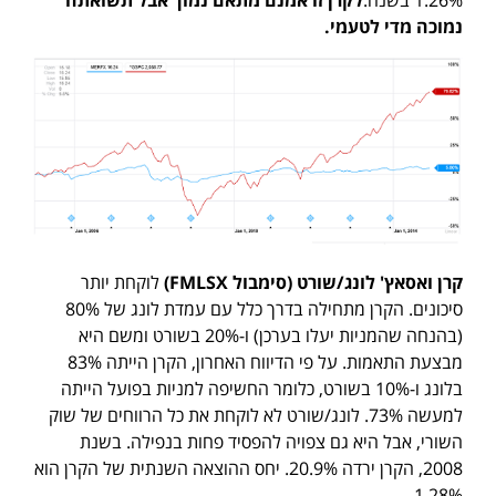
נמוכה מדי לטעמי.
קרן ואסאץ' לונג/שורט
(
סימבול
FMLSX
)
לוקחת יותר
סיכונים. הקרן מתחילה בדרך כלל עם עמדת לונג של 80%
(בהנחה שהמניות יעלו בערכן) ו-20% בשורט ומשם היא
מבצעת התאמות. על פי הדיווח האחרון, הקרן הייתה 83%
בלונג ו-10% בשורט, כלומר החשיפה למניות בפועל הייתה
למעשה 73%. לונג/שורט לא לוקחת את כל הרווחים של שוק
השורי, אבל היא גם צפויה להפסיד פחות בנפילה. בשנת
2008, הקרן ירדה 20.9%. יחס ההוצאה השנתית של הקרן הוא
1.28%.