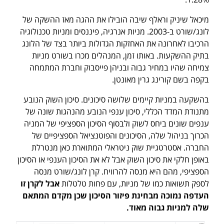
מיכאל שיניק וראלף שיבה הובילו את ההגה מאז ההשקה של
לונג/שורט ב-2003. מניות אנרגיה, פיננסים ומניות טכנולוגיה
הרכיבו לאחרונה את האחזקות הגדולות ביותר בצד של הלונג
בתיק ההשקעות. באותו זמן, המנהלים מכרו בשורט מניות
צמיחה שהיו במחיר גבוה ובניהן פייסבוק וחברת המתמחה
בקפה בשם קורינג גרין מאונטן.
בהשקעה במניות קיימים שלושה סיכונים. סיכון השוק הנובע
מתנודת המדד הכללי, סיכון ענפי הנובע מהנהגות שונה של
ענפים שונים ביחס לשוק ולבסוף הסיכון הספציפי של המניה
הכרוך בניהול שלה, הסיכונים והפוטנציאל הספציפיים של
החברה. אסטרטגיית שוק ניטראלי המתוארת כאן מנטרלת
באופן חלקי את סיכון השוק אבל לא את הסיכון הענפי או הסיכון
הספציפי, מהם היא מנסה להרוויח. קרן לונג/שורט מנסה
לספק תשואות כמו של מניות, עם פחות טלטלות
אבל
לקרן זו
העדפה נמוכה מבחינת פיזור הסיכון שכן מקדם המתאם
שלה למניות גבוה מאוד.