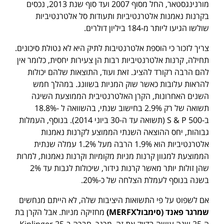
מורנינגסטאר, החל מסוף 2007 ועד סוף שנת 2013, נכסים
בקרנות נאמנות אלטרנטיביות ותעודות סל אלטרנטיביות
שולשו הגיעו ליותר מ-184 ביליון דולרים.
צריך לזכור כי הוספת אלטרנטיבות לתיק היא לא נטולת סיכונים.
תחילה, קרנות אלטרנטיביות רבות הן צעירות יחסית, כלומר אין
להם הרבה רקורד להציג. זאת ועוד, התוצאות שלהם יכולות
להראות עלובות כאשר שוק המניות בשוונג. במהלך חמש
השנים האחרונות, הקרן האלטרנטיבית הממוצעת השיגה
תשואה של רק 2.9% בחישוב שנתי, בהשוואה ל -18.8%
ב-500 S & P (תשואה עד ה-30 ביוני 2014). בנוסף, העמלות
גבוהות, יחס ההוצאה השנתי הממוצע לקרנות נאמנות
אלטרנטיביות הוא 1.9% הרבה מעל 1.2% עמלה שנתית
הממוצעת למגוון קרנות מניות מקומיות וקרנות נאמנות, למרות
שהן זולות יותר מאשר קרנות גידור, שיכולות לגבות עד 2%
בשנה בנוסף לעמלת הצלחה של כ-20%.
אם לשפוט על פי התשואות היציבות שלה, לא הייתם מנחשים
שמרגר פאנד (סימבול
MERFX
)
מחזיקה מניות. אבל הקרן בת
ה-25 שנה עושה בדיוק את זה. מרגר, חברה ב-Kiplinger 25,