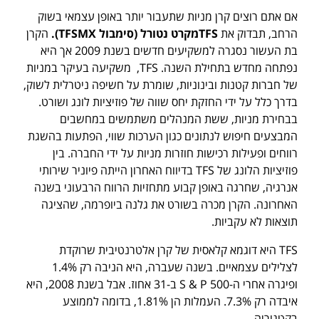
אם אתם רוצים קרן מניות שתעבור יותר באופן עצמאי בשוק
הרחב, תבדוק את
TFS
מקרט נטורל (סימבול
TFSMX
)
.
הקרן
בת העשור נסגרה למשקיעים חדשים בשנת 2009 אך היא
נפתחה מחדש בתחילת השנה. TFS, משקיעה בעיקר במניות
של חברות קטנות ובינוניות, שומרת על חשיפה ניטרלית לשוק,
בדרך כלל על ידי החזקת יחס שווה של פוזיציות לונג ושורט.
בבחירת מניות, ששת המנהלים משתמשים במחשבים
המבצעים חיפוש לנתונים כגון הערכות שווי, הפתעות בהשגת
רווחים ופעילות רכישות חוזרות מניות על ידי החברה. בין
פוזיציות הלונג של TFS בדיווח האחרון הייתה פיוניר שירותי
אנרגיה, שחרגה באופן קבוע מתחזיות הרווח הרבעוני בשנה
האחרונה. הקרן מכרה בשורט את גלנה ביופרמה, שהציגה
תוצאות לא עקביות.
TFS היא דוגמא קלאסית של קרן אלטרנטיבית שרוקדת
לצלילים עצמאיים. בשנה שעברה, היא הניבה רק 1.4%
ופיגרה אחרי ה-500 S & P ב-31 אחוז. אבל בשנת 2008, היא
איבדה רק 7.3%. העמלות הן 1.81%, בדומה לממוצע
בקטגוריה.