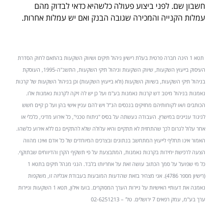
חשבון שם. לפני ביצוע פעולה כלשהיא כדאי לבדוק מהם
עמלות הקנייה והמכירה שגובה הבנק ואם יש עמלות אחרות.
תטא 1 הינה חברה פרטית בעלת רישיון ניהול תיקים ושיווק השקעות בהתאם לחוק הסדרת
העיסוק בייעוץ השקעות, שיווק השקעות וניהול תיקי השקעות, התשנ"ה-1995, העוסקת
בניהול תיקי השקעות, בשיווק השקעות (ולא בייעוץ השקעות) וכן בניהול השקעות של קרנות
נאמנות בניהול מיטב דש קרנות נאמנות בע"מ ועל כן יש לה זיקה לקרנות נאמנות אלו.
הכותבים ו/או לקוחותיהם מחזיקים בנכסים הנ"ל ויש להם עניין אישי בהן ועל כן קיים חשש
לניגוד עניינים במישרין. העבודה נעשתה על בסיס "ניתוח טכני", כל אירוע מדיני, כלכלי או
אחר עלול לגרום לכך שהתחזית לא תתקיים והיא עלולה שלא להתקיים גם ללא אירוע כלשהו.
האמור אינו תחליף לייעוץ המתחשב בנתונים ובצרכים המיוחדים של כל אדם ואינו מהווה
הצעה לרכישת יחידות בקרנות נאמנות, המתבצעת על פי תשקיף הקרן והדיווחים שבתוקף.
כל מי שפועל על סמך הכתוב עושה זאת על אחריותו בלבד. הנני מנהל תיקים בתטא 1
(רישיון מספר 4786). אני מצהיר בזאת שהדעות המובעות בעבודת אנליזה זו, משקפות
נאמנה את דעותיי האישיות על ניירות הערך המסוקרים. בועז אילון, תטא 1 השקעות וניירות
ערך בע"מ, עמק רפאים 7 ירושלים. טל' – 02-6251213