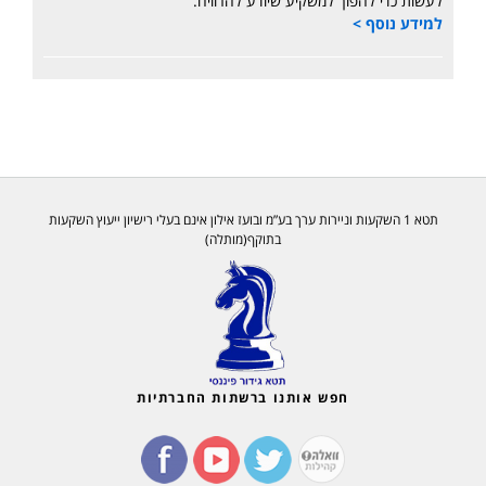
לעשות כדי להפוך למשקיע שיודע להרוויח.
למידע נוסף >
תטא 1 השקעות וניירות ערך בע”מ ובועז אילון אינם בעלי רישיון ייעוץ השקעות
בתוקף(מותלה)
חפש אותנו ברשתות החברתיות