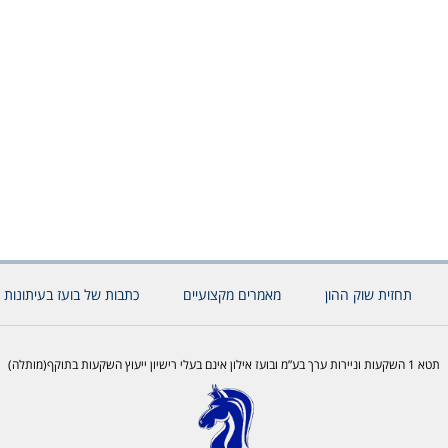
תחזית שוק ההון
מאמרים מקצועיים
כתבות של בועז בעיתונות 
תטא 1 השקעות וניירות ערך בע”מ ובועז אילון אינם בעלי רישיון ייעוץ השקעות בתוקף(מותלה)