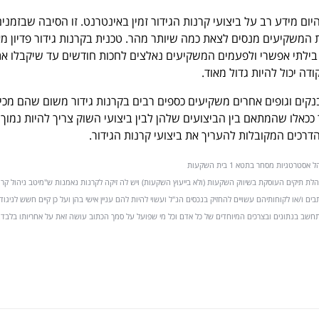
להיום מידע רב על ביצועי קרנות הגידור זמין באינטרנט. זו הסיבה שבזמני
 המשקיעים מנסים לצאת כמה שיותר מהר. טכנית בקרנות גידור פדיון מא
 בילתי אפשרי ולפעמים המשקיעים נאלצים לחכות חודשים עד שיקבלו א
דה יכול להיות גדול מאוד.
בנקים וגופים אחרים משקיעים כספים רבים בקרנות גידור משום שהם מכי
ככאלו שהמתאם בין הביצועים שלהן לבין ביצועי השוק צריך להיות נמוך 
רכים המקובלות להעריך את ביצועי קרנות הגידור.
רטגיות מסחר בתטא 1 בית השקעות
ה מנהלת תיקים העוסקת בשיווק השקעות (ולא בייעוץ השקעות) ויש לה זיקה לקרנות נאמנות ש"מיטב ניהול קר
לת". הכותבים ו/או לקוחותיהם עשויים להחזיק בנכסים הנ"ל ועשוי להיות להם עניין אישי בהן ועל כן קיים חשש לניגוד
מתחשב בנתונים ובצרכים המיוחדים של כל אדם וכל מי שפועל על סמך הכתוב עושה זאת על אחריותו בלבד.