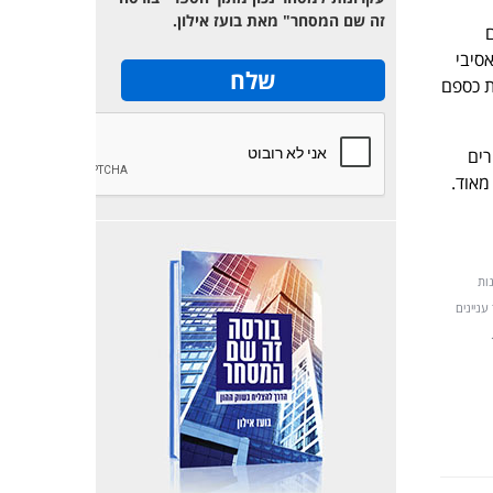
זה שם המסחר" מאת בועז אילון.
ם
סיבי
ת כספם
רים
מאוד.
נות
 עניינים