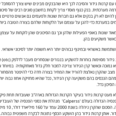
עם קרנות גידור והסיבה לכך היא שהבנקים מבינים שיש צורך להסתכל 
רמה מערכתית. בנק כגוף מוסדי צריך לקחת בחשבון סוגים רבים של סיכונ
 להיום לא רק בנקים אלא גם חברות שונות ולפעמים גם אנשים פרטיים צ
מים במערכת כדי להגן על עצמם ועל הלקוחות שלהם בצורה הטובה ביות
 מאוד שונות באופי הפעילות שלהן וכך גם הסיכונים שהן לוקחות על עצמן.
כאשר משקיעים בהן.
משתמשת באשראי ובמינוף גבוהים יותר היא חשופה יותר לסיכוני אשראי.
סיכון נזילות השוק – קרנות גידור מסוי
 נמוכה וכאשר קרן הגידור צריכה למכור חלק גדול מאחזקותיה במיוחד א
ר מצב שהקרן נאלצת להוריד את המחיר בצורה חדה כדי להיפטר מהסחורה
הם הנכסים בהם משקיעה קרן הגידור, ככל שהיא מחזיקה אחוז גבוה יות
הסיכון גדל.
לא מעט קרנות גידור בעיקר הקרנות הגדולות בארה"ב שעובדות תחת פיק
משפטי הדוק מאוד. קרן הפנסיה הגדולה בעולם 'Calperss' מנהלת את כספי הפנסיה של העובד
במגזר הציבורי בקליפורניה. הסכום שהקרן נ
ור. אותן קרנות גידור בהן הושקע הכסף נתונות לבקרה משפטית גבוהה.