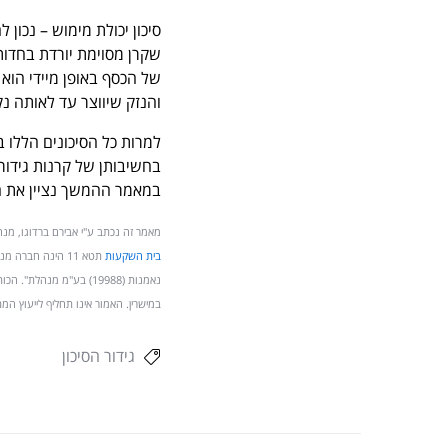
סיכון יכולת מימוש – נכון 
שקרן מסוימת יורדת בחדות
של הכסף באופן מיידי הוא
והנזק שיווצר עד לאותה נקו
למרות כל הסיכונים הללו 
בחשיבותן של קרנות גידור 
במאמר ההמשך נציין את הד
מאמר זה נכתב ע"י אבירם ברדוגו, מנהל אסט
בית השקעות
תטא 11 הינה חבר
נאמנות (19988) בע"מ מנה
במישרין. האמור אינו תחליף לייעוץ ה
גידור הסיכון