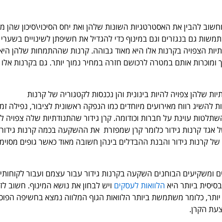
וחשוב להבין את האסטרטגיות השונות שלהן ואת יחס הסיכוי\סיכון שהן מי
משות גם בנגזרים וגם במינוף כדי להגדיל את חשיפתן לשינויים בשערי 
יות הצפויה בקרנות אלו היא מאוד גבוהה. קרנות שההתמחות שלהן היא
 ומוכרות אותם במטרה לרכושם חזרה במחיר נמוך יותר. גם בקרנות אלו 
ת שלהן צפויה להיות בינונית והן נכנסות לקטגוריה של קרנות
ת להשיג רווח מאירועים מיוחדים כמו הנפקה ראשונית לציבור, נפילה זמ
השתלטות עוינת על חברות וכודומה. קרן גידור שהתנודתיות שלה צפויה ל
ל אגד קרנות גידור כלומר קרן שמפזרת את ההשקעה בכמה קרנות גידור
ן לפחות 10 סוגים של קרנות גידור והבנת ההבדלים בינהן חשובה מאוד כאשר גופים מסוימ
ם ומשקיעים הבוחנים השקעה בקרנות גידור עבור עצמם ועבור לקוחותי
בסיסית ביותר היא
הלוואות לעסקים
ויש לבחון את נושא המינוף. חשוב לזכ
יותר, כלומר משתמשת ביותר הלוואות הגוף המלווה נמצא בחשיפה הפוכ
עת הקרן.