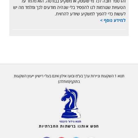
זהו ספר חובה לכל מי שעוסק או משקיע בבורסה. הוא מלמד על
הטעויות שגורמות לנו להפסיד בלי שנהיה מודעים לכך ומלמד מה יש
לעשות כדי להפוך למשקיע שיודע להרוויח.
למידע נוסף >
תטא 1 השקעות וניירות ערך בע”מ ובועז אילון אינם בעלי רישיון ייעוץ השקעות
בתוקף(מותלה)
חפש אותנו ברשתות החברתיות