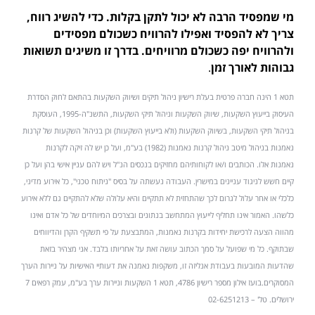
מי שמפסיד הרבה לא יכול לתקן בקלות. כדי להשיג רווח,
צריך לא להפסיד ואפילו להרוויח כשכולם מפסידים
ולהרוויח יפה כשכולם מרוויחים. בדרך זו משיגים תשואות
גבוהות לאורך זמן
.
תטא 1 הינה חברה פרטית בעלת רישיון ניהול תיקים ושיווק השקעות בהתאם לחוק הסדרת
העיסוק בייעוץ השקעות, שיווק השקעות וניהול תיקי השקעות, התשנ"ה-1995, העוסקת
בניהול תיקי השקעות, בשיווק השקעות (ולא בייעוץ השקעות) וכן בניהול השקעות של קרנות
נאמנות בניהול מיטב ניהול קרנות נאמנות (1982) בע"מ, ועל כן יש לה זיקה לקרנות
נאמנות אלו. הכותבים ו/או לקוחותיהם מחזיקים בנכסים הנ"ל ויש להם עניין אישי בהן ועל כן
קיים חשש לניגוד עניינים במישרין. העבודה נעשתה על בסיס "ניתוח טכני", כל אירוע מדיני,
כלכלי או אחר עלול לגרום לכך שהתחזית לא תתקיים והיא עלולה שלא להתקיים גם ללא אירוע
כלשהו. האמור אינו תחליף לייעוץ המתחשב בנתונים ובצרכים המיוחדים של כל אדם ואינו
מהווה הצעה לרכישת יחידות בקרנות נאמנות, המתבצעת על פי תשקיף הקרן והדיווחים
שבתוקף. כל מי שפועל על סמך הכתוב עושה זאת על אחריותו בלבד. אני מצהיר בזאת
שהדעות המובעות בעבודת אנליזה זו, משקפות נאמנה את דעותיי האישיות על ניירות הערך
המסוקרים.בועז אילון מספר רישיון 4786, תטא 1 השקעות וניירות ערך בע"מ, עמק רפאים 7
ירושלים. טל' – 02-6251213