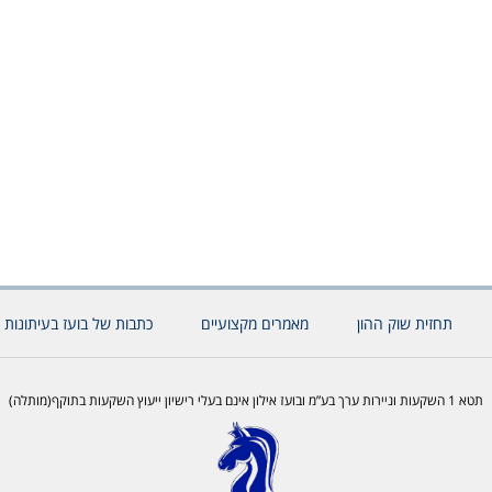
תחזית שוק ההון
מאמרים מקצועיים
כתבות של בועז בעיתונות 
תטא 1 השקעות וניירות ערך בע”מ ובועז אילון אינם בעלי רישיון ייעוץ השקעות בתוקף(מותלה)