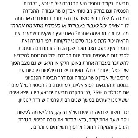
תביעה. נקודה נוספת היא ההגדרה של מי זכאי, בקרנות
הפנסיה וגם בחלק מביטוחי אבדן כושר עבודה, ההגדרה
המזכה לתשלום באי כושר עבודה כתובה בנוסח כזה או דומה
לו
" שאינו יכול לעבוד בעבודתו או בעבודה מתאימה אחרת"
מהי עבודה מתאימה אחרת? האם יועץ השקעות שמאבד את
הראיה יכול לתת מענה טלפוני ללקוחות, לפי הגדרה זאת
ודומיה אין כמעט מצב מזכה שכן הגדרה זו מרחיבה וניתנת
לפרשנות משפטית והתדיינות מפרכת ויכול המבוטח להידרש
להשתכר בעבודה אחרת באופן חלקי או מלא. יש גם מצב הפוך
של "כפל ביטוח". לחלק מאיתנו יש גם פוליסות פרטיות עם
מרכיב של אבדן כושר עבודה וגם דרך הביטוח הפנסיוני
במסגרת התנאים הסוציאליים, לעיתים גובה הכיסוי הכולל עובר
את מגבלת ה-75% ,לכן במקרה תביעה יתבצע קיזוז ויוצא איפה
ששילמנו לעיתים במשך שנים רבות פרמיה שירדה לטמיון.
זכרו חשוב שנהיה בריאים ושלא נזדקק, אבל יש מה לעשות
ויפה שעה אחת קודם, כדאי לבדוק את גובה הכיסוי, הגדרת
העיסוק והמקרה המזכה ולחסוך תשלומים מיותרים .