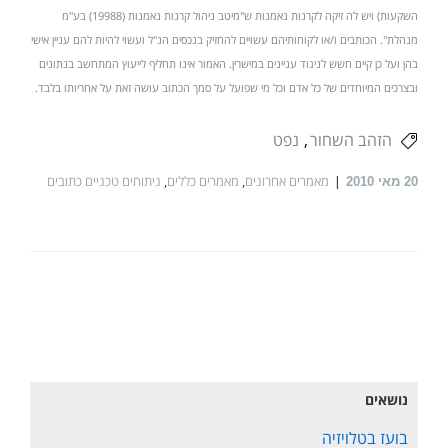
השקעות) ויש לה זיקה לקרנות נאמנות ש"מיטב ניהול קרנות נאמנות (19988) בע"מ
מנהלת". הכותבים ו/או לקוחותיהם עשויים להחזיק בנכסים הנ"ל ועשוי להיות להם עניין אישי
בהן ועל כן קיים חשש לניגוד עניינים במישרין. האמור אינו תחליף לייעוץ המתחשב בנתונים
ובצרכים המיוחדים של כל אדם וכל מי שפועל על סמך הכתוב עושה זאת על אחריותו בלבד.
הזהב השחור
נפט
מאמרים אחרונים
,
מאמרים כללים
,
ניתוחים טכניים כתובים
20
מאי 2010
נושאים
בועז בטלויזיה