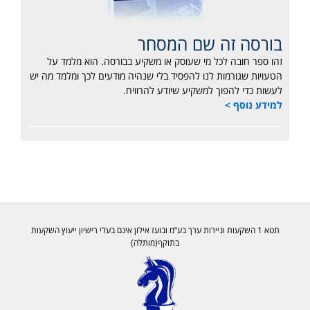
בורסה זה שם המסחר
זהו ספר חובה לכל מי שעוסק או משקיע בבורסה. הוא מלמד על
הטעויות שגורמות לנו להפסיד בלי שנהיה מודעים לכך ומלמד מה יש
לעשות כדי להפוך למשקיע שיודע להרוויח.
למידע נוסף >
תטא 1 השקעות וניירות ערך בע”מ ובועז אילון אינם בעלי רישיון ייעוץ השקעות
בתוקף(מותלה)