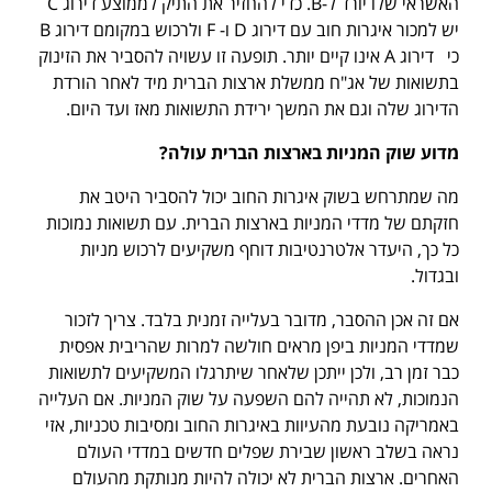
האשראי שלו יורד ל-B. כדי להחזיר את התיק לממוצע דירוג C
יש למכור איגרות חוב עם דירוג D ו- F ולרכוש במקומם דירוג B
כי דירוג A אינו קיים יותר. תופעה זו עשויה להסביר את הזינוק
בתשואות של אג"ח ממשלת ארצות הברית מיד לאחר הורדת
הדירוג שלה וגם את המשך ירידת התשואות מאז ועד היום.
מדוע שוק המניות בארצות הברית עולה?
מה שמתרחש בשוק איגרות החוב יכול להסביר היטב את
חזקתם של מדדי המניות בארצות הברית. עם תשואות נמוכות
כל כך, היעדר אלטרנטיבות דוחף משקיעים לרכוש מניות
ובגדול.
אם זה אכן ההסבר, מדובר בעלייה זמנית בלבד. צריך לזכור
שמדדי המניות ביפן מראים חולשה למרות שהריבית אפסית
כבר זמן רב, ולכן ייתכן שלאחר שיתרגלו המשקיעים לתשואות
הנמוכות, לא תהייה להם השפעה על שוק המניות. אם העלייה
באמריקה נובעת מהעיוות באיגרות החוב ומסיבות טכניות, אזי
נראה בשלב ראשון שבירת שפלים חדשים במדדי העולם
האחרים. ארצות הברית לא יכולה להיות מנותקת מהעולם