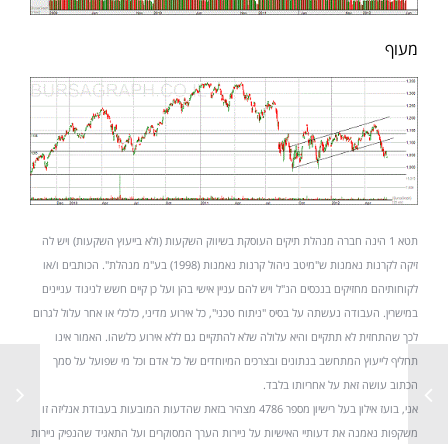
מעוף
תטא 1 הינה חברה מנהלת תיקים העוסקת בשיווק השקעות (ולא בייעוץ השקעות) ויש לה
זיקה לקרנות נאמנות ש"מיטב ניהול קרנות נאמנות (1998) בע"מ מנהלת". הכותבים ו/או
לקוחותיהם מחזיקים בנכסים הנ"ל ויש להם עניין אישי בהן ועל כן קיים חשש לניגוד עניינים
במישרין. העבודה נעשתה על בסיס "ניתוח טכני", כל אירוע מדיני, כלכלי או אחר עלול לגרום
לכך שהתחזית לא תתקיים והיא עלולה שלא להתקיים גם ללא אירוע כלשהו. האמור אינו
תחליף לייעוץ המתחשב בנתונים ובצרכים המיוחדים של כל אדם וכל מי שפועל על סמך
הכתוב עושה זאת על אחריותו בלבד.
אני, בועז אילון בעל רישיון מספר 4786 מצהיר בזאת שהדעות המובעות בעבודת אנליזה זו
משקפות נאמנה את דעותיי האישיות על ניירות הערך המסוקרים ועל התאגיד שהנפיק ניירות