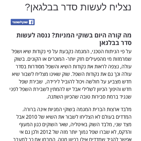
נצליח לעשות סדר בבלגאן?
מה קורה היום בשוקי המניות? ננסה לעשות
סדר
בבלגאן
על פי הניתוח הטכני, המגמה נקבעת על פי נקודות שיא ושפל
שמרמזות מי מהפעילים חזק יותר- המוכרים או הקונים. בשוק
עולה, נצפה לראות את נקודות השיא והשפל מסודרות בסדר
עולה וכך גם את נקודות השפל. שוק שאינו מצליח לשבור שיא
חדש מצביע על חולשה ויכול להוביל לירידה, שבירת שפל
חדש והיפוך הכיוון לשלילי אבל יש להמתין לשבירת השפל לפני
שנגיד ברמת סבירות טובה שהכיוון השתנה.
מלבד ארצות הברית המגמה בשוקי המניות אינה ברורה.
המדדים בעולם לא הצליחו לשבור את השיא של 2010 אבל
מצד שני, מלבד השוק באיטליה, שאר השוקים כגון המעוף
והדקס, לא שברו שפל נמוך יותר מזה של 2012 ולכן גם אי
אפשר להגיד שמדדים אילו בכיוון מטה. המבחן אם כך למעבר