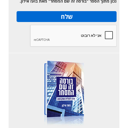
נכון מתוך הספר "בורסה זה שם המסחר" מאת בועז אילון.