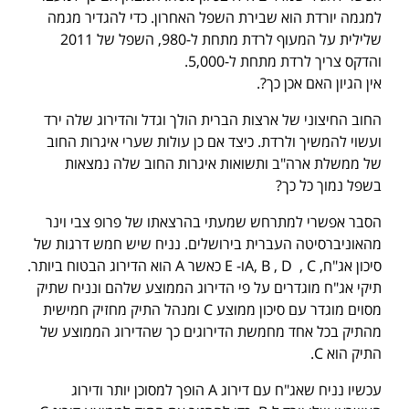
למגמה יורדת הוא שבירת השפל האחרון. כדי להגדיר מגמה
שלילית על המעוף לרדת מתחת ל-980, השפל של 2011
והדקס צריך לרדת מתחת ל-5,000.
אין הגיון האם אכן כך?.
החוב החיצוני של ארצות הברית הולך וגדל והדירוג שלה ירד
ועשוי להמשיך ולרדת. כיצד אם כן עולות שערי איגרות החוב
של ממשלת ארה"ב ותשואות איגרות החוב שלה נמצאות
בשפל נמוך כל כך?
הסבר אפשרי למתרחש שמעתי בהרצאתו של פרופ צבי וינר
מהאוניברסיטה העברית בירושלים. נניח שיש חמש דרגות של
סיכון אג"ח, A, B , D , Cו- E כאשר A הוא הדירוג הבטוח ביותר.
תיקי אג"ח מוגדרים על פי הדירוג הממוצע שלהם ונניח שתיק
מסוים מוגדר עם סיכון ממוצע C ומנהל התיק מחזיק חמישית
מהתיק בכל אחד מחמשת הדירוגים כך שהדירוג הממוצע של
התיק הוא C.
עכשיו נניח שאג"ח עם דירוג A הופך למסוכן יותר ודירוג