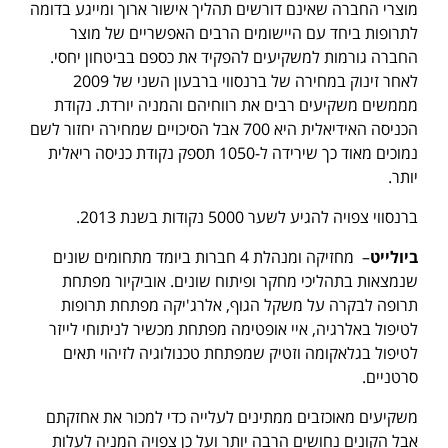
מוצרי החברה שאינם דורשים תהליך אישור ארוך ומייגע בדומה
לתרופות ביחד עם היישומים הרבים האפשריים של מוצר
החברה גורמות למשקיעים להפקיד את כספם בביטחון יחסי.
לאחר זינוק במחירה של ברנסווי ברבעון השני של 2009
מממשים משקיעים רבים את רווחיהם והמניה יורדת. נקודת
הכניסה האידיאלית היא 700 אבל הסיכויים שמחירה יחזור לשם
נמוכים מאוד כך שירידה ל-1050 תספק נקודת כניסה ריאלית
יותר.
ברנסווי צפויה להגיע לשער 5000 נקודות בשנת 2013.
ביולייט
– מחזיקה ומנהלת 4 חברות ביומד מתחומים שונים
שנמצאות בתהליכי מחקר ופיתוח שונים. אוביקיור מפתחת
תרופה לבקרה על משקל הגוף, אלרג'יקה מפתחת תרופות
לטיפול באלרגיה, איי אופטימה מפתחת מכשיר לניתוחי לייזר
לטיפול בגלאקומה וזטיק שמפתחת טכנולוגיה לזיהוי תאים
סרטניים.
משקיעים מאוכזבים ממתינים לעלייה כדי למכור את אחזקתם
אבל הקונים נחושים הרבה יותר ועל כן צפויה המניה לעלות