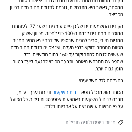
זמן רב מהווה הזדמנות לתנועה חדה ולרווח. יציאה מטווח
המסחר, כאשר היא מתרחשת, גורמת לתנודת מחיר חדה בכיוון
הפריצה.
הקונים המשמעותיים של כן פייט עומדים בשער 77 ולעומתם
המוכרים ממתינים לרמת ה-100 כדי למכור. מכיוון ששוק
המניות חיובי, סביר להניח שבסופו של דבר ייצא מחיר המניה
מטווח המסחר דווקא כלפי מעלה, ואז צפויה תנודת מחיר חדה
שעשויה לגרום להתחזקות עד 160 בתוך חודשיים. ככל
שהפריצה תתרחש מאוחר יותר כך הסיכוי להגעה ליעד בטווח
הזמן גבוה יותר.
בהצלחה לכל משקיעים!
הכותב הוא מנכ"ל תטא 1
בית השקעות
וניירות ערך בע"מ,
חברה לניהול השקעות באמצעות אסטרטגיות גידור. כל הפועל
על פי הרשום עושה זאת על אחריותו בלבד.
מניות ביוטכנולוגיה מובילות