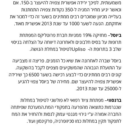
משמעותית. לפיכך ירידה אפשרית צפויה להיעצר ב-150. אם
וכאשר יגיע מחיר המניה ל-350 נקודות צפויה התמתנות
בעלייה מכיוון שמוכרים רבים ממתינים בשער זה כדי למכור את
אחזקתם. הגעה לשער 1000 עד שנת 2013 אפשרית מאוד.
ביוסל
– מחזיקה 19% ממניות חברת פרוטליקס המפתחת
תרופות על בסיס חלבונים ולאחרונה דיווחה על הצלחה בניסוי
שלב 3 בתרופת ה- Uplisoלטיפול במחלת הגושה.
ביוסל שברה לאחרונה את שיא כל הזמנים. פריצה זו מצביעה
על התועלת הגבוהה שהמשקיעים מצפים לקבל בהשקעה.
קונים רבים ממתינים כדי לבצע רכישה בשער 6500 כך שירידה
אפשרית צפויה להיעצר שם. מחירה של ביוסל צפוי להגיע
ל-25000 עד שנת 2013.
ברנסווי
– מפתחת ציוד רפואי לא פולשני לטיפול במחלות
שנגרמות כתוצאה מהפרעה בתפקודי המח.המערכת שפיתחה
החברה אמורה ע"י גירוי מגנטי עמוק לנסות ולהחזיר את המח
לתפקוד תקין במחלות כמו סכיזופרניה, פרקינסון ועוד.