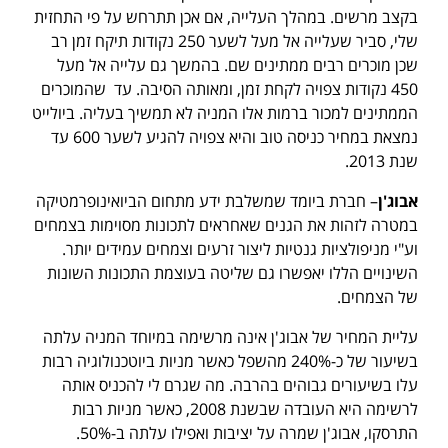
בקצב מרשים. במהלך העלייה, אם אכן תתרחש על פי התחזית
שלי, סביר שעלייה אל מעל לשער 250 נקודות תיקח זמן רב
שכן מוכרים רבים ממתינים שם. בהמשך גם עלייה אל מעל
450 נקודות צפויה לקחת זמן, ומאותה הסיבה. עד שהמוכרים
הממתינים למכור ברמות אלו המניה לא תמשיך בעליה. ביולייט
נמצאת במחיר כניסה טוב והיא צפויה להגיע לשער 600 עד
שנת 2013.
אבוג'ן
– חברת ביומד שמשלבת ידע מתחום הביואינופרמטיקה
במטרה לזהות את הגנים שאחראים לתכונות מסוימות בצמחים
וע"י מניפולציות גנטיות ליצור זרעים וצמחים עמידים יותר.
השינויים הללו יאפשרו גם שליטה בעוצמת התכונות השונות
של הצמחים.
עליית המחיר של אבוג'ן אינה מרשימה במיוחד המניה עלתה
בשיעור של כ-240% מהשפל כאשר מניות ביוטכנולוגיה רבות
עלו בשיעורים גבוהים בהרבה. מה שגרם לי להכניס אותה
לרשימה היא העובדה שבשנת 2008, כאשר מניות רבות
התרסקו, אבוג'ן שמרה על יציבות ואפילו עלתה ב-50%.