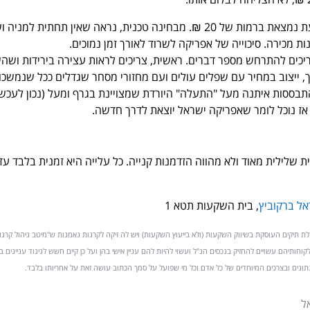
המנייה המשיכה ליפול וכעת נמצאת ברמות של 20 ₪. מבחינה טכנית, נראה שאין תחתית למני
ת מכירה. סיכוייה של אפריקה לשרוד לאורך זמן נמוכים.
יכים להתרחש מספר דברים. ראשית, צריכים לראות עצירה בירידות ושה
, ייצוב במחיר עם שפלים עולים ועם מחזורי מסחר שגדלים ככל שנמשכו
בססות איתנה מעל "התעלה" היורדת שמצויינת בגרף ומעל (נכון לעכשי
 שלילית מאוד ולא מהווה הזדמנות קנייה. כל עלייה היא זמנית בלבד עד
אל ברקוביץ
, בית השקעות תטא 1
הינה חברה מנהלת תיקים העוסקת בשיווק השקעות (ולא בייעוץ השקעות) ויש לה זיקה לקרנות נאמנות ש"מיטב ניהול קר
ו לקוחותיהם עשויים להחזיק בנכסים הנ"ל ועשוי להיות להם עניין אישי בהן ועל כן קיים חשש לניגוד עניינים במ
תונים ובצרכים המיוחדים של כל אדם וכל מי שפועל על סמך הכתוב עושה זאת על אחריותו בלבד.
ל