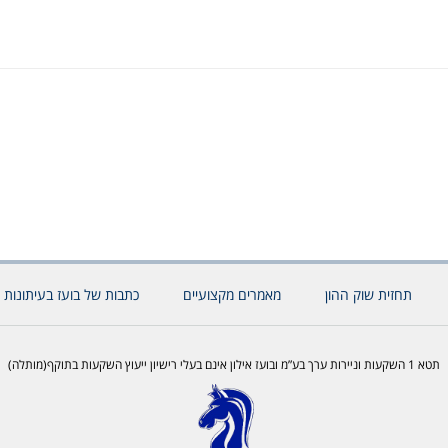
תחזית שוק ההון
מאמרים מקצועיים
כתבות של בועז בעיתונות 
תטא 1 השקעות וניירות ערך בע”מ ובועז אילון אינם בעלי רישיון ייעוץ השקעות בתוקף(מותלה)