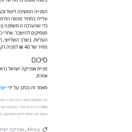
עלייה במחיר מהווה הזדמנו
כדי שהערכה זו תשתנה צר
מפסיקים להישבר. אחרי כך
העליות. בשלב השלישי, הת
מחיר של 40 ₪ למניה.רק אז נוכל לומר שאפריקה ישראל יוצאת לדרך חדשה.
סיכום
מניית אפריקה ישראל נראית
אחרת.
מאמר זה נכתב על ידי
ישר
בית השקעות תטא 1 
(1998) בע"מ מנהלת". הכותבים ו/א
האמור אינו תחליף לייעוץ המתחשב בנ
Africa
אפריקה ישרא