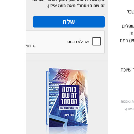
זה שם המסחר" מאת בועז אילון.
ה ושכל
שפלים
ת
ו) רמת
 שיוכח
נות נאמנות
ישרין.