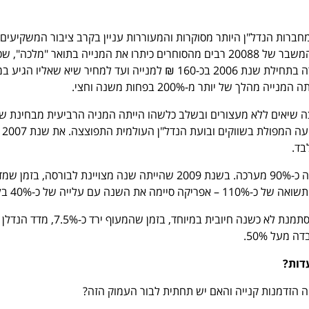
ברות הנדל"ן היותר מסוקרות והמעוררות עניין בקרב ציבור המשקיעים
שמתעניינים במניות. עד המשבר של 20088 רבים מהסוחרים כיתרו את המנייה בתואר "מלכה",
שלב לבייב רכש את החברה בתחילת שנת 2006 בכ-160 ₪ למנייה ועד למחיר שיא שאליו הגיע
ה שיאים ללא מעצורים ובשלב כלשהו הייתה המניה הרביעית מבחינת שוו
בבורסה 
בשנת 2008 המנייה איבדה כ-90% מערכה. בשנת 2009 שהייתה שנה מצויינת לבורסה, בזמן ש
בשנת 2010, שבינתיים מסתמנת לא כשנה חיובית במיוחד, בזמן שהמעוף ירד כ-7.5%, מדד הנדלן
דות?
 הזדמנות קנייה והאם יש תחתית לבור העמוק הזה?