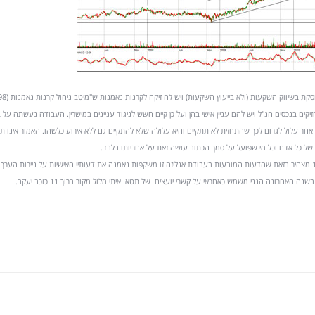
קים בנכסים הנ"ל ויש להם עניין אישי בהן ועל כן קיים חשש לניגוד עניינים במישרין. העבודה נעשתה על 
 או אחר עלול לגרום לכך שהתחזית לא תתקיים והיא עלולה שלא להתקיים גם ללא אירוע כלשהו. האמור אינו תח
ל כל אדם וכל מי שפועל על סמך הכתוב עושה זאת על אחריותו בלבד.
אני, איתי מלול בעל רישיון מספר 10439 מצהיר בזאת שהדעות המובעות בעבודת אנליזה זו משקפות נאמנה את דעותיי האישיות על ניירות ה
ה האחרונה הנני משמש כאחראי על קשרי יועצים של תטא. איתי מלול מקור ברוך 11 כוכב יעקב.