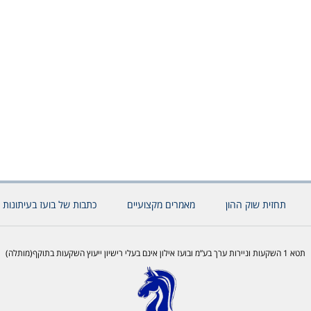
תחזית שוק ההון
מאמרים מקצועיים
כתבות של בועז בעיתונות 
תטא 1 השקעות וניירות ערך בע”מ ובועז אילון אינם בעלי רישיון ייעוץ השקעות בתוקף(מותלה)