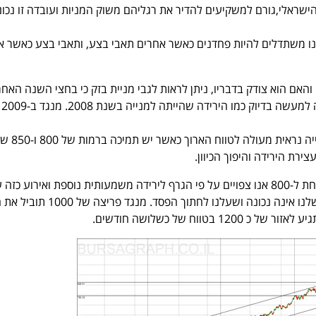
שראלי,גורם למשקיעים להדיר את רגליהם משוק המניות ועובדה זו נכונ
נו משתדלים להיות פחדנים כאשר אחרים תאבי בצע, ותאבי בצע כאשר א
האם הוא צודק בדבריו, ניתן לראות לגבי מניית בזק כי בחצי השנה האחר
המני
כרגע מבחינה טכנית המנייה נראית מעולה לטווח האר
ירת הירידה והיפוך הכיוון.
אם וכאשר המחיר יירד מתחת ל-800 אנו צפויים על פי הגרף לירידה משמעותית נוספת ואירוע כזה
לאותת כי הנחת העבודה שלנו אינה נכונה ושעלנו לחתוך הפסד. 
 בטווח של כשלושה חודשים.