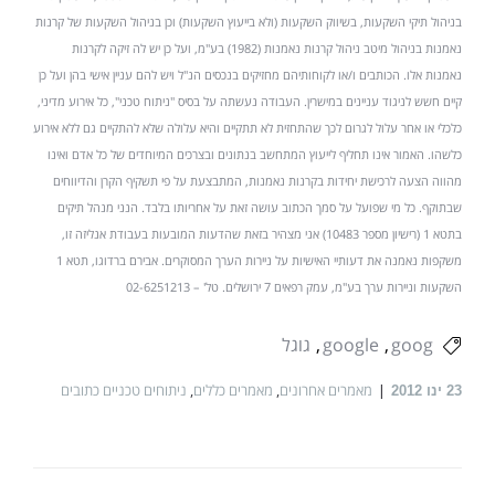
בניהול תיקי השקעות, בשיווק השקעות (ולא בייעוץ השקעות) וכן בניהול השקעות של קרנות
נאמנות בניהול מיטב ניהול קרנות נאמנות (1982) בע"מ, ועל כן יש לה זיקה לקרנות
נאמנות אלו. הכותבים ו/או לקוחותיהם מחזיקים בנכסים הנ"ל ויש להם עניין אישי בהן ועל כן
קיים חשש לניגוד עניינים במישרין. העבודה נעשתה על בסיס "ניתוח טכני", כל אירוע מדיני,
כלכלי או אחר עלול לגרום לכך שהתחזית לא תתקיים והיא עלולה שלא להתקיים גם ללא אירוע
כלשהו. האמור אינו תחליף לייעוץ המתחשב בנתונים ובצרכים המיוחדים של כל אדם ואינו
מהווה הצעה לרכישת יחידות בקרנות נאמנות, המתבצעת על פי תשקיף הקרן והדיווחים
שבתוקף. כל מי שפועל על סמך הכתוב עושה זאת על אחריותו בלבד. הנני מנהל תיקים
בתטא 1 (רישיון מספר 10483) אני מצהיר בזאת שהדעות המובעות בעבודת אנליזה זו,
משקפות נאמנה את דעותיי האישיות על ניירות הערך המסוקרים. אבירם ברדוגו, תטא 1
השקעות וניירות ערך בע"מ, עמק רפאים 7 ירושלים. טל' – 02-6251213
goog
google
גוגל
מאמרים אחרונים
,
מאמרים כללים
,
ניתוחים טכניים כתובים
23
ינו 2012