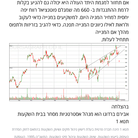
אם תחזור למגמת היתד העולה היא יכולה גם להגיע בקלות
לרמת ההתנגדות ב- 660 מה שמגלם פוטנציאל רווח יפה
יחסית למחיר המניה היום. למשקיעים במנייה כדאי לעקוב
ולראות לאילו כיוונים המנייה תפנה. כדאי להגיב בזריזות ולתפוס
מהלך אם המנייה
תתחיל לעלות.
בהצלחה
אבירם ברדוגו הוא מנהל אסטרטגיות מסחר בבית השקעות
תטא 1
תטא 1 הינה חברה פרטית בעלת רישיון ניהול תיקים ושיווק השקעות בהתאם לחוק הסדרת
העיסוק בייעוץ השקעות, שיווק השקעות וניהול תיקי השקעות, התשנ"ה-1995, העוסקת