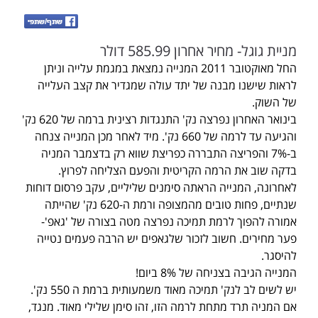
מניית גוגל- מחיר אחרון 585.99 דולר
החל מאוקטובר 2011 המנייה נמצאת במגמת עלייה וניתן
לראות שישנו מבנה של יתד עולה שמגדיר את קצב העלייה
של השוק.
בינואר האחרון נפרצה נק' התנגדות רצינית ברמה של 620 נק'
והגיעה עד לרמה של 660 נק'. מיד לאחר מכן המנייה צנחה
ב-7% והפריצה התבררה כפריצת שווא רק בדצמבר המניה
בדקה שוב את הרמה הקריטית והפעם הצליחה לפרוץ.
לאחרונה, המנייה הראתה סימנים שליליים, עקב פרסום דוחות
שנתיים, פחות טובים מהמצופה ורמת ה-620 נק' שהייתה
אמורה להפוך לרמת תמיכה נפרצה מטה בצורה של 'גאפ'-
פער מחירים. חשוב לזכור שלגאפים יש הרבה פעמים נטייה
להיסגר.
המנייה הגיבה בצניחה של 8% ביום!
יש לשים לב לנק' תמיכה מאוד משמעותית ברמת ה 550 נק'.
אם המניה תרד מתחת לרמה הזו, זהו סימן שלילי מאוד. מנגד,