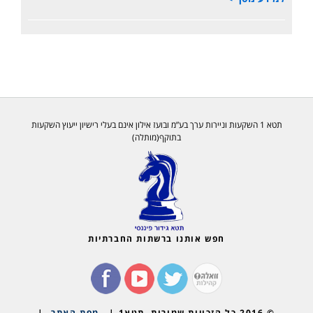
תטא 1 השקעות וניירות ערך בע”מ ובועז אילון אינם בעלי רישיון ייעוץ השקעות
בתוקף(מותלה)
חפש אותנו ברשתות החברתיות
© 2016 כל הזכויות שמורות, תטא1 |
מפת האתר
|