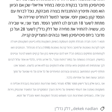
סיכוי/סיכון מדובר בנקודת כניסה במחיר אידיאלי שכן אם הכיוון
הוא מטה ותיפרץ ההתנגדות בצורה מובהקת, נוכל לברוח עם
הפסד קטן באופן יחסי. אפשר למשל להחליט שירידה אל
מתחת לשער 18 תגרום לנו לחתוך הפסד. מצד שני, אי שבירה
כזו, עשויה להחזיר את מחירה של דלק נדל"ן לשער 28 ועל כן
מדובר ביחס סיכוי/סיכון מאוד גבוהים המצדיקים קנייה.
תטא 1 הינה חברה מנהלת תיקים העוסקת בשיווק השקעות (ולא בייעוץ השקעות) ויש לה
זיקה לקרנות נאמנות ש"מיטב ניהול קרנות נאמנות (1998) בע"מ מנהלת". הכותבים ו/או
לקוחותיהם מחזיקים בנכסים הנ"ל ויש להם עניין אישי בהן ועל כן קיים חשש לניגוד עניינים
במישרין. העבודה נעשתה על בסיס "ניתוח טכני", כל אירוע מדיני, כלכלי או אחר עלול לגרום
לכך שהתחזית לא תתקיים והיא עלולה שלא להתקיים גם ללא אירוע כלשהו. האמור אינו
תחליף לייעוץ המתחשב בנתונים ובצרכים המיוחדים של כל אדם וכל מי שפועל על סמך
הכתוב עושה זאת על אחריותו בלבד.
אני, בועז אילון בעל רישיון מספר 4786 מצהיר בזאת שהדעות המובעות בעבודת אנליזה זו
משקפות נאמנה את דעותיי האישיות על ניירות הערך המסוקרים ועל התאגיד שהנפיק ניירות
ערך אלה. בשנתיים האחרונות הנני משמש כמנהל השקעות ראשי ומנכ"ל של תטא.
dekek nadlan
דלק נדל"ן