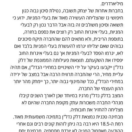
מיליארדרים.
בחברות אחרות של יצחק תשובה, נטילת סיכון גבוה כגון
חיפושי גז שהצליחה העשירה מאוד את בעלי המניות. ידוע כי
תשואה וסיכון משולבים זה בזה אבל הדבר נכון רק לבעלי
המניות, בעלי איגרות החוב רק רוצים את כספם בחזרה,
בתוספת הריבית, ולא מתאים להם שהחברה תיקח סיכונים
גבוהים שאם יצליחו יגרמו להעשרת בעלי המניות בלבד ואם
לאו, יגרמו הפסד לבעלי המניות אך גם בעלי איגרות החוב
יפסידו את השקעתם. תוצאות פעילותה הממונפת של דלק
נדל"ן ייקבעו בעיקר על ידי השינויים במחירי הנדל"ן, אם תהיה
עליית מחיר, הרי שהחברה תרוויח הרבה אבל במצב של ירידה
במחירי הנדל"ן, ככל שהמינוף גבוה יותר, כך יימחק מהר יותר
ההון העצמי של החברה.
המצב בדלק נדל"ן מרגיז במיוחד שכן לאורך השנים קיבלו
מנהלי החברה משכורות עתק מקופת החברה שהיום לא
מצליחה להחזיר את חובותיה.
מבחינה טכנית נמצאת דלק נדל"ן בתמיכה משמעותית מאוד.
רמת ה-18.5 היא רבה בה ניתן לזהות קונים רבים וגם אחרי
ההודעה מאתמול המניה לא יורדת מתחתיה. מבחינת יחס