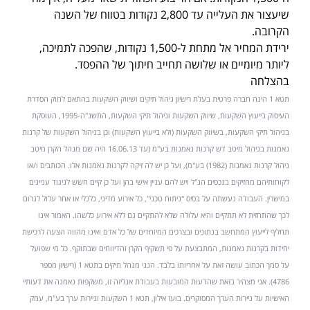
שיעצור את העלייה עד 2,800 נקודות בטווח של השנה
הקרובה.
ירידת המחיר אל מתחת ל-1,500 נקודות, שהפכה לתמיכה,
ליותר מיומיים או שלושה תחייב חיתוך של ההפסד.
בהצלחה
תטא 1 הינה חברה פרטית בעלת רישיון ניהול תיקים ושיווק השקעות בהתאם לחוק הסדרת
העיסוק בייעוץ השקעות, שיווק השקעות וניהול תיקי השקעות, התשנ"ה-1995, העוסקת
בניהול תיקי השקעות, בשיווק השקעות (ולא בייעוץ השקעות) וכן בניהול השקעות של קרנות
נאמנות בניהול מיטב דש קרנות נאמנות בע"מ (עד 16.06.13 היה שם מנהל הקרן מיטב
ניהול קרנות נאמנות (1982) בע"מ), ועל כן יש לה זיקה לקרנות נאמנות אלו. הכותבים ו/או
לקוחותיהם מחזיקים בנכסים הנ"ל ויש להם עניין אישי בהן ועל כן קיים חשש לניגוד עניינים
במישרין. העבודה נעשתה על בסיס "ניתוח טכני", כל אירוע מדיני, כלכלי או אחר עלול לגרום
לכך שהתחזית לא תתקיים והיא עלולה שלא להתקיים גם ללא אירוע כלשהו. האמור אינו
תחליף לייעוץ המתחשב בנתונים ובצרכים המיוחדים של כל אדם ואינו מהווה הצעה לרכישת
יחידות בקרנות נאמנות, המתבצעת על פי תשקיף הקרן והדיווחים שבתוקף. כל מי שפועל
על סמך הכתוב עושה זאת על אחריותו בלבד. הנני מנהל תיקים בתטא 1 (רישיון מספר
4786). אני מצהיר בזאת שהדעות המובעות בעבודת אנליזה זו, משקפות נאמנה את דעותיי
האישיות על ניירות הערך המסוקרים. בועז אילון, תטא 1 השקעות וניירות ערך בע"מ, עמק