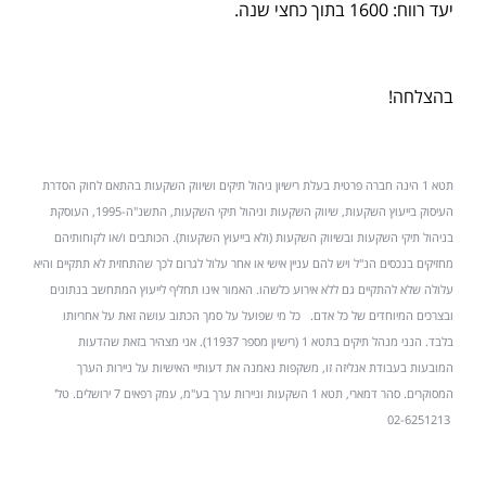
יעד רווח: 1600 בתוך כחצי שנה.
בהצלחה!
תטא 1 הינה חברה פרטית בעלת רישיון ניהול תיקים ושיווק השקעות בהתאם לחוק הסדרת
העיסוק בייעוץ השקעות, שיווק השקעות וניהול תיקי השקעות, התשנ"ה-1995, העוסקת
בניהול תיקי השקעות ובשיווק השקעות (ולא בייעוץ השקעות). הכותבים ו/או לקוחותיהם
מחזיקים בנכסים הנ"ל ויש להם עניין אישי או אחר עלול לגרום לכך שהתחזית לא תתקיים והיא
עלולה שלא להתקיים גם ללא אירוע כלשהו. האמור אינו תחליף לייעוץ המתחשב בנתונים
ובצרכים המיוחדים של כל אדם. כל מי שפועל על סמך הכתוב עושה זאת על אחריותו
בלבד. הנני מנהל תיקים בתטא 1 (רישיון מספר 11937). אני מצהיר בזאת שהדעות
המובעות בעבודת אנליזה זו, משקפות נאמנה את דעותיי האישיות על ניירות הערך
המסוקרים. סהר דמארי, תטא 1 השקעות וניירות ערך בע"מ, עמק רפאים 7 ירושלים. טל'
02-6251213