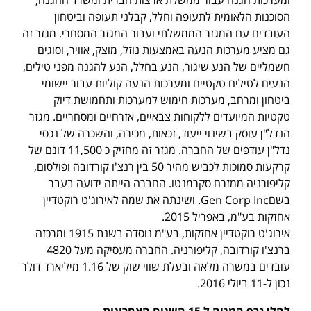
הסוכנות הלאומית לתעופה וחלל, קבלני תעופה וביטחון
העובדים עם המגזר הממשלתי ועבור המגזר המסחרי. מגזר זה
גם מציע מערכות הנעה באמצעות נוזל, מוצק, אוויר, וסוגים
חשמליים של הנע שיגור, הנע בחלל, הנע להגנה מפני טילים,
הנעים לטילים טקטיים ומערכות הנעה קוליות עבור יישומי
ביטחון ומרחב, מערכות חימוש למערכות ותחמושת דיוק
טקטיות המיועדים ללקוחות צבאיים, אזרחיים ומסחריים. מגזר
הנדל"ן עוסק בשינוי ייעוד, זכאות, מכירה, והשכרה של נכסי
נדל"ן עודפים של החברה. מגזר זה מחזיק כ 11,500 דונם של
קרקעות סמוכות לכביש מהיר 50 בין רנצ'ו קורדובה ופולסום,
קליפורניה ממזרח סקרמנטו. החברה הייתה ידועה בעבר
בשםGen Corp Inc. ושינתה את שמה לאירוג'ט רוקטדיין
אחזקות בע"מ, באפריל 2015.
אירוג'ט רוקטדיין אחזקות, בע"מ נוסדה בשנת 1915 ומרכזה
ברנצ'ו קורדובה, קליפורניה. החברה מעסיקה מעל 4820
עובדים במשרה מלאה ובעלת שווי שוק של 1.16 מיליארד דולר
נכון ל-11 ביולי 2016.
להלן גרף המניה ל 15 השנים האחרונות