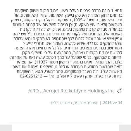
תטא 1 הינה חברה פרטית בעלת רישיון ניהול תיקים ושיווק השקעות
בהתאם לחוק הסדרת העיסוק בייעוץ השקעות, שיווק השקעות וניהול
תיקי השקעות, התשנ"ה-1995, העוסקת בניהול תיקי השקעות, בשיווק
השקעות (ולא בייעוץ השקעות) וכן בניהול השקעות של קרנות נאמנות
בניהול מיטב דש קרנות נאמנות בע"מ, ועל כן יש לה זיקה לקרנות
נאמנות אלו. הכותבים ו/או לקוחותיהם מחזיקים בנכסים הנ"ל ויש להם
עניין אישי או אחר עלול לגרום לכך שהתחזית לא תתקיים והיא עלולה
שלא להתקיים גם ללא אירוע כלשהו. האמור אינו תחליף לייעוץ
המתחשב בנתונים ובצרכים המיוחדים של כל אדם ואינו מהווה הצעה
לרכישת יחידות בקרנות נאמנות, המתבצעת על פי תשקיף הקרן
והדיווחים שבתוקף. כל מי שפועל על סמך הכתוב עושה זאת על אחריותו
בלבד. הנני מנהל תיקים בתטא 1 (רישיון מספר 11937). אני מצהיר
בזאת שהדעות המובעות בעבודת אנליזה זו, משקפות נאמנה את דעותיי
האישיות על ניירות הערך המסוקרים. סהר דמארי, תטא 1 השקעות
וניירות ערך בע"מ, עמק רפאים 7 ירושלים. טל' — 02-6251213
AJRD
Aerojet Rocketdyne Holdings Inc.
מאמרים אחרונים
,
מאמרים כללים
14
יול 2016