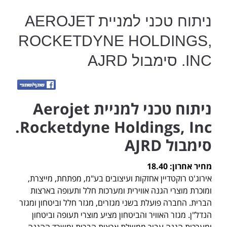
ניתוח טכני למניית AEROJET
ROCKETDYNE HOLDINGS,
INC. סימבול AJRD
ניתוח טכני למניית Aerojet
Rocketdyne Holdings, Inc.
סימבול AJRD
מחיר אחרון: 18.40
אירוג'ט רוקטדיין אחזקות ועיצובים בע"מ, מפתחת, מייצרת,
ומוכרת מוצרי הגנה אווירית ומערכות חלל ותעופה בארצות
הברית. החברה פועלת בשני מגזרים, מגזר חלל וביטחון ומגזר
הנדל"ן. מגזר האוויר והביטחון מציע מוצרי תעופה וביטחון
ומערכות הגנה עבור ממשלת ארצות הברית ומשרד ההגנה,