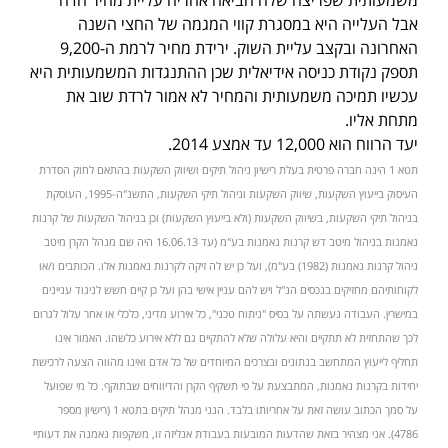
משמעותית שפריצה שלה הביאה אחריה עליית מחיר חדה
אבל העלייה היא במסגרת קווי המגמה של החצי השנה
האחרונה ובקצב עליית השוק. ירידת מחיר לרמת ה-9,200
תספק נקודת כניסה אידיאלית שכן ההתנגדות המשמעותית היא
עכשיו תמיכה משמעותית והמחיר לא אמור לרדת שוב את
מתחת אליו.
יעד הרווח הוא 12,000 עד אמצע 2014.
תטא 1 הינה חברה פרטית בעלת רישיון ניהול תיקים ושיווק השקעות בהתאם לחוק הסדרת
העיסוק בייעוץ השקעות, שיווק השקעות וניהול תיקי השקעות, התשנ"ה-1995, העוסקת
בניהול תיקי השקעות, בשיווק השקעות (ולא בייעוץ השקעות) וכן בניהול השקעות של קרנות
נאמנות בניהול מיטב דש קרנות נאמנות בע"מ (עד 16.06.13 היה שם מנהל הקרן מיטב
ניהול קרנות נאמנות (1982) בע"מ), ועל כן יש לה זיקה לקרנות נאמנות אלו. הכותבים ו/או
לקוחותיהם מחזיקים בנכסים הנ"ל ויש להם עניין אישי בהן ועל כן קיים חשש לניגוד עניינים
במישרין. העבודה נעשתה על בסיס "ניתוח טכני", כל אירוע מדיני, כלכלי או אחר עלול לגרום
לכך שהתחזית לא תתקיים והיא עלולה שלא להתקיים גם ללא אירוע כלשהו. האמור אינו
תחליף לייעוץ המתחשב בנתונים ובצרכים המיוחדים של כל אדם ואינו מהווה הצעה לרכישת
יחידות בקרנות נאמנות, המתבצעת על פי תשקיף הקרן והדיווחים שבתוקף. כל מי שפועל
על סמך הכתוב עושה זאת על אחריותו בלבד. הנני מנהל תיקים בתטא 1 (רישיון מספר
4786). אני מצהיר בזאת שהדעות המובעות בעבודת אנליזה זו, משקפות נאמנה את דעותיי