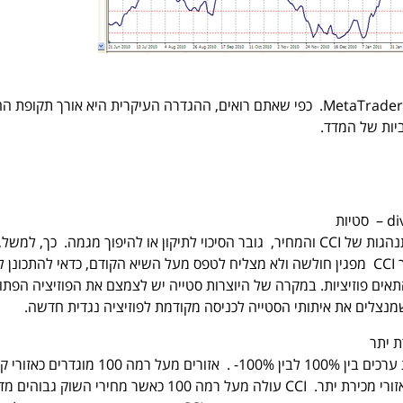
: הגדרת מדד CCI ב-MetaTrader. כפי שאתם רואים, ההגדרה העיקרית היא אורך תקופ
יות של המדד.
כאשר נוצרת סטייה בין התנהגות של CCI והמחיר, גובר הסיכוי לתיקון או להיפוך מגמה. כך, למש
המחיר כובש שיא חדש, אך CCI מפגין חולשה ולא מצליח לטפס מעל השיא הקודם, כדאי להתכונן 
התאים פוזיציות. במקרה של היוצרות סטייה יש לצמצם את הפוזיציה הפתו
נצלים את איתותי הסטייה לכניסה מקודמת לפוזיציה נגדית חדשה.
בדרך כלל CCI נע ברצועת ערכים בין 100% לבין 100%- . אזורים מעל רמה 100 מוגד
יתר ומתחת לרמה 100- כאזורי מכירת יתר. CCI עולה מעל רמה 100 כאשר מחירי השוק ג