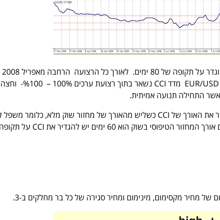
: שימו לב, פה
לפריצה ביולי 2008 בשוק EUR/USD מדד CCI נשאר בתוך רצועת ערכים 100% – %100- וחצה
שר התחילה תנועה אמיתית.
דונלד למברט הציע להגדיר את האורך של CCI כשליש מהאורך של מחזור שוק מלא, כלומר מש