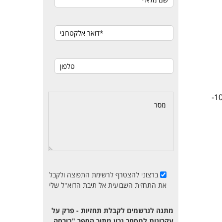
: מדד CCI מוגדר על תקופה של 10 ימים. קו CCI כפרה שוטה נע בעצבנות בין רמות 100 ו-100-
ברצוני להצטרף לרשימת התפוצה ולקבל
את התחזית השבועית אל תיבת הדוא"ל שלי
מתנה לנרשמים לקבלת תחזיות - פרק על
עקרונות למסחר נכון מתוך הספר "בורסה