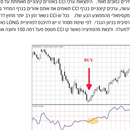
מתחת ל-100- כאשר המחירים נמוכים מאוד. הימצאות ערכי CCI באזורים קיצוניים מאות
גבוהה להיפוך מגמה. למעשה, ערכים קיצוניים בגרף CCI תואמים את אותם אזורים בגרף המ
מחיר הנכס נמצא במרחק מקסימאלי מהממוצע הנע שלו. ככל ש-CCI נשאר זמן רב יות
חוצה רמה 100- מלמטה ללמעלה ולצאת מהפוזיציה כאשר קו CCI מטפס מעל