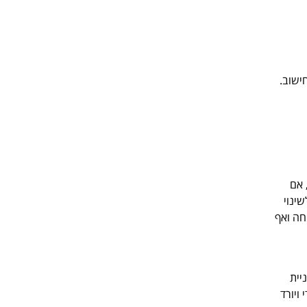
ת החישוב.
ל, אם
לשינוי
חה ואף
רים כאזורי קניית
בוהים מדי ויורד