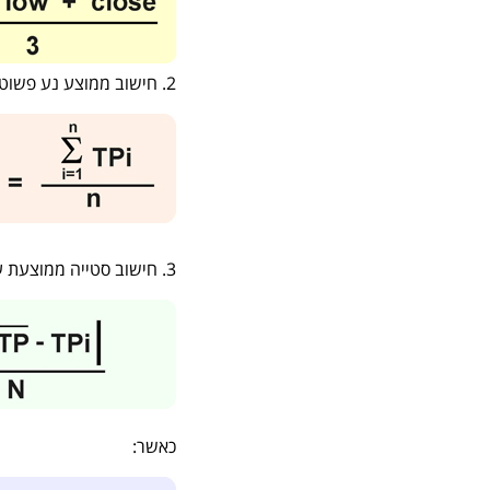
2. חישוב ממוצע נע פשוט של מחיר טיפוסי עבור N תקופות
3. חישוב סטייה ממוצעת על ידי החסרת ערך ממוצע של כל תקופה מערך טיפוסי של n תקופות קודמות.
כאשר: