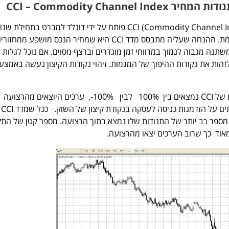
CCI – Commodity Channel 
מדד תנודות המחיר CCI (Commodity Channel Index) פותח על ידי דונלד למברט בתחילת ש
השמונים של המאה הקודמת. ההנחה שעליה מתבסס מדד CCI היא שמחיר הנכס מושפע ממחזו
שתנה מגבוה לנמוך במרווחי זמן מוגדרים וברצף מסוים. אם נוכל לגלות 
לזהות את נקודות ההיפוך של המגמות. זיהוי נקודות הקיצון נעשה באמצע
ההנחה היא שרוב הערכים של CCI נמצאים בין 100% לבין 100%-, ערכים היוצאים מה
בעלי
 מספר רב יותר של התנודות שלו נמצא בתוך הרצועה. מספר קטן של התק
אוד כך שרוב הערכים יצאו מהרצועה.