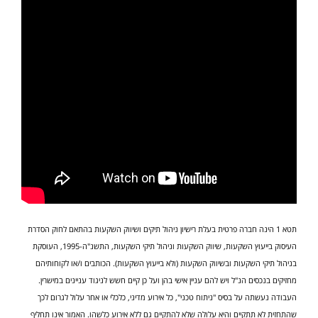
תטא 1 הינה חברה פרטית בעלת רישיון ניהול תיקים ושיווק השקעות בהתאם לחוק הסדרת
העיסוק בייעוץ השקעות, שיווק השקעות וניהול תיקי השקעות, התשנ"ה-1995, העוסקת
בניהול תיקי השקעות ובשיווק השקעות (ולא בייעוץ השקעות). הכותבים ו/או לקוחותיהם
מחזיקים בנכסים הנ"ל ויש להם עניין אישי בהן ועל כן קיים חשש לניגוד עניינים במישרין.
העבודה נעשתה על בסיס "ניתוח טכני", כל אירוע מדיני, כלכלי או אחר עלול לגרום לכך
שהתחזית לא תתקיים והיא עלולה שלא להתקיים גם ללא אירוע כלשהו. האמור אינו תחליף