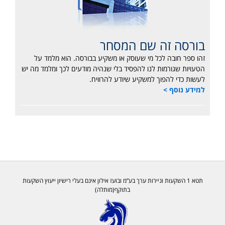
בורסה זה שם המסחר
זהו ספר חובה לכל מי שעוסק או משקיע בבורסה. הוא מלמד על
הטעויות שגורמות לנו להפסיד בלי שנהיה מודעים לכך ומלמד מה יש
לעשות כדי להפוך למשקיע שיודע להרוויח.
למידע נוסף >
תטא 1 השקעות וניירות ערך בע”מ ובועז אילון אינם בעלי רישיון ייעוץ השקעות
בתוקף(מותלה)