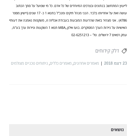
לייעוץ המתחשב בנתונים ובצרכים המיוחדים של כל אדם. כל מי שפועל על סמך הכתוב
עושה זאת על אחריותו בלבד. הנני מנהל תיקים ומנכ"ל בתטא 1 כ- 17 שנים (רישיון מספר
4786) . אני מצהיר בזאת שהדעות המובעות בעבודת אנליזה זו, משקפות נאמנה את דעותיי
האישיות על ניירות הערך המסוקרים. בועז אילון,,MBA תטא 1 השקעות וניירות ערך בע"מ,
עמק רפאים 7 ירושלים. טל' – 02-6251213
דלק קידוחים
מאמרים אחרונים
,
מאמרים כללים
,
ניתוחים טכניים מצולמים
23
דצמ 2018
נושאים