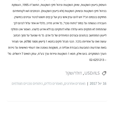
העיסוק בייעוץ השקעות, שיווק השקעות וניהול תיקי השקעות, התשנ"ה-1995, העוסקת
בניהול תיקי השקעות ובשיווק השקעות (ולא בייעוץ השקעות). הכותבים ו/או לקוחותיהם
מחזיקים בנכסים הנ"ל ויש להם עניין אישי בהן ועל כן קיים חשש לניגוד עניינים במישרין.
העבודה נעשתה על בסיס "ניתוח טכני", כל אירוע מדיני, כלכלי או אחר עלול לגרום לכך
שהתחזית לא תתקיים והיא עלולה שלא להתקיים גם ללא אירוע כלשהו. האמור אינו תחליף
לייעוץ המתחשב בנתונים ובצרכים המיוחדים של כל אדם. כל מי שפועל על סמך הכתוב
עושה זאת על אחריותו בלבד. הנני מנהל תיקים בתטא 1 (רישיון מספר 4786). אני מצהיר
בזאת שהדעות המובעות בעבודת אנליזה זו, משקפות נאמנה את דעותיי האישיות על ניירות
הערך המסוקרים. בועז אילון, תטא 1 השקעות וניירות ערך בע"מ, עמק רפאים 7 ירושלים. טל'
– 02-6251213
USD/ILS
דולר/שקל
מאמרים אחרונים
,
מאמרים כללים
,
ניתוחים טכניים מצולמים
16
יול 2017