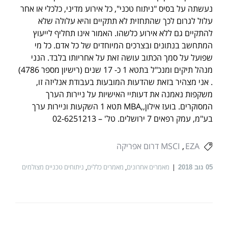
נעשתה על בסיס "ניתוח טכני", כל אירוע מדיני, כלכלי או אחר
עלול לגרום לכך שהתחזית לא תתקיים והיא עלולה שלא
להתקיים גם ללא אירוע כלשהו. האמור אינו תחליף לייעוץ
המתחשב בנתונים ובצרכים המיוחדים של כל אדם. כל מי
שפועל על סמך הכתוב עושה זאת על אחריותו בלבד. הנני
מנהל תיקים ומנכ"ל בתטא 1 כ- 17 שנים (רישיון מספר 4786)
. אני מצהיר בזאת שהדעות המובעות בעבודת אנליזה זו,
משקפות נאמנה את דעותיי האישיות על ניירות הערך
המסוקרים. בועז אילון,,MBA תטא 1 השקעות וניירות ערך
בע"מ, עמק רפאים 7 ירושלים. טל' – 02-6251213
EZA
MSCI דרום אפריקה
מאמרים אחרונים
,
מאמרים כללים
,
ניתוחים טכניים מצולמים
05
נוב 2018