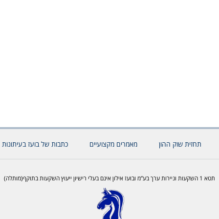
תחזית שוק ההון
מאמרים מקצועיים
כתבות של בועז בעיתונות 
תטא 1 השקעות וניירות ערך בע”מ ובועז אילון אינם בעלי רישיון ייעוץ השקעות בתוקף(מותלה)