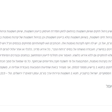
רישיון ניהול תיקים ושיווק השקעות בהתאם לחוק הסדרת העיסוק בייעוץ השקעות, שיווק השקעות וניהול
"ה-1995, העוסקת בניהול תיקי השקעות, בשיווק השקעות (ולא בייעוץ השקעות) וכן בניהול השקעות של קרנות נאמנות ב
 ניהול קרנות נאמנות (1982) בע"מ, ועל כן יש לה זיקה לקרנות נאמנות אלו. הכותבים ו/או לקוחותיהם מחזיקים בנכסים הנ"ל ויש 
יינים במישרין. העבודה נעשתה על בסיס "ניתוח טכני", כל אירוע מדיני, כלכלי או אחר עלול לגרום ל
א להתקיים גם ללא אירוע כלשהו. האמור אינו תחליף לייעוץ המתחשב בנתונים ובצרכים המיוחדים
דות בקרנות נאמנות, המתבצעת על פי תשקיף הקרן והדיווחים שבתוקף. כל מי שפועל על סמך הכתו
זאת על אחריותו בלבד. הנני מנהל תיקים בתטא 1 (רישיון מספר 9310). אני מצהיר בזאת שהדעות המובעות בעבודת אנליזה ז
השקעות וניירות ערך בע"מ, עמק רפאים 7 ירושלים. טל' – 02-6251213
וסל