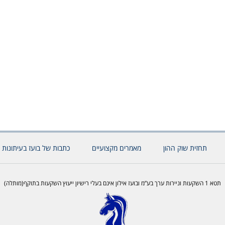
תחזית שוק ההון
מאמרים מקצועיים
כתבות של בועז בעיתונות 
תטא 1 השקעות וניירות ערך בע”מ ובועז אילון אינם בעלי רישיון ייעוץ השקעות בתוקף(מותלה)