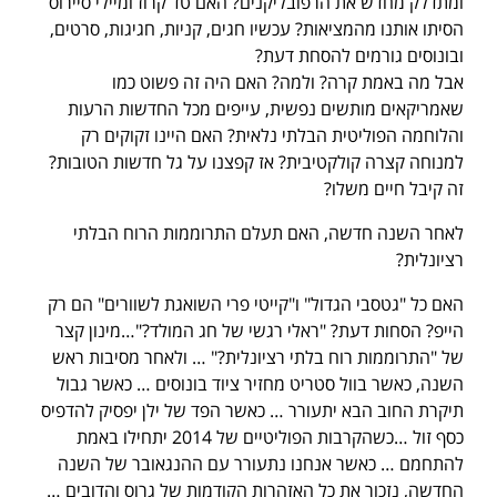
ומתדלק מחדש את הרפובליקנים? האם טד קרוז ומיילי סיירוס
הסיתו אותנו מהמציאות? עכשיו חגים, קניות, חגיגות, סרטים,
ובונוסים גורמים להסחת דעת?
אבל מה באמת קרה? ולמה? האם היה זה פשוט כמו
שאמריקאים מותשים נפשית, עייפים מכל החדשות הרעות
והלוחמה הפוליטית הבלתי נלאית? האם היינו זקוקים רק
למנוחה קצרה קולקטיבית? אז קפצנו על גל חדשות הטובות?
זה קיבל חיים משלו?
לאחר השנה חדשה, האם תעלם התרוממות הרוח הבלתי
רציונלית?
האם כל "גטסבי הגדול" ו"קייטי פרי השואגת לשוורים" הם רק
הייפ? הסחות דעת? "ראלי רגשי של חג המולד?"…מינון קצר
של "התרוממות רוח בלתי רציונלית?" … ולאחר מסיבות ראש
השנה, כאשר בוול סטריט מחזיר ציוד בונוסים … כאשר גבול
תיקרת החוב הבא יתעורר … כאשר הפד של ילן יפסיק להדפיס
כסף זול …כשהקרבות הפוליטיים של 2014 יתחילו באמת
להתחמם … כאשר אנחנו נתעורר עם ההנגאובר של השנה
החדשה, נזכור את כל האזהרות הקודמות של גרוס והדובים …