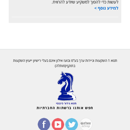
לעשות כדי להפוך למשקיע שיודע להרוויח.
למידע נוסף >
תטא 1 השקעות וניירות ערך בע”מ ובועז אילון אינם בעלי רישיון ייעוץ השקעות
בתוקף(מותלה)
חפש אותנו ברשתות החברתיות