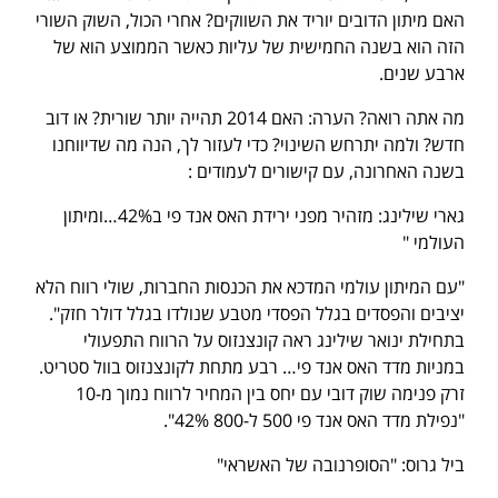
האם מיתון הדובים יוריד את השווקים? אחרי הכול, השוק השורי
הזה הוא בשנה החמישית של עליות כאשר הממוצע הוא של
ארבע שנים.
מה אתה רואה? הערה: האם 2014 תהייה יותר שורית? או דוב
חדש? ולמה יתרחש השינוי? כדי לעזור לך, הנה מה שדיווחנו
בשנה האחרונה, עם קישורים לעמודים :
גארי שילינג: מזהיר מפני ירידת האס אנד פי ב42%…ומיתון
העולמי "
"עם המיתון עולמי המדכא את הכנסות החברות, שולי רווח הלא
יציבים והפסדים בגלל הפסדי מטבע שנולדו בגלל דולר חזק".
בתחילת ינואר שילינג ראה קונצנזוס על הרווח התפעולי
במניות מדד האס אנד פי… רבע מתחת לקונצנזוס בוול סטריט.
זרק פנימה שוק דובי עם יחס בין המחיר לרווח נמוך מ-10
"נפילת מדד האס אנד פי 500 ל-800 42%".
ביל גרוס: "הסופרנובה של האשראי"