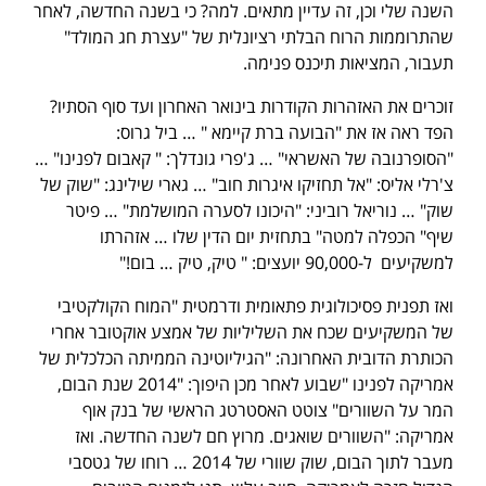
השנה שלי וכן, זה עדיין מתאים. למה? כי בשנה החדשה, לאחר
שהתרוממות הרוח הבלתי רציונלית של "עצרת חג המולד"
תעבור, המציאות תיכנס פנימה.
זוכרים את האזהרות הקודרות בינואר האחרון ועד סוף הסתיו?
הפד ראה אז את "הבועה ברת קיימא " … ביל גרוס:
"הסופרנובה של האשראי" … ג'פרי גונדלך: " קאבום לפנינו" …
צ'רלי אליס: "אל תחזיקו איגרות חוב" … גארי שילינג: "שוק של
שוק" … נוריאל רוביני: "היכונו לסערה המושלמת" … פיטר
שיף" הכפלה למטה" בתחזית יום הדין שלו … אזהרתו
למשקיעים ל-90,000 יועצים: " טיק, טיק … בום!"
ואז תפנית פסיכולוגית פתאומית ודרמטית "המוח הקולקטיבי
של המשקיעים שכח את השליליות של אמצע אוקטובר אחרי
הכותרת הדובית האחרונה: "הגיליוטינה הממיתה הכלכלית של
אמריקה לפנינו "שבוע לאחר מכן היפוך: "2014 שנת הבום,
המר על השוורים" צוטט האסטרטג הראשי של בנק אוף
אמריקה: "השוורים שואגים. מרוץ חם לשנה החדשה. ואז
מעבר לתוך הבום, שוק שוורי של 2014 … רוחו של גטסבי