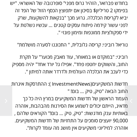
בחודש פברואר, הזהיר גרוס מפני" סופרנובה של האשראי. "יש
בפימקו 2 טריליון$ בסיכון אם יתפוצץ הכסף הזול של הפד זה
יביא לקריסת הכלכלה. גרוע מכך "בנקאות להשקעות, שרק
לפני עשור קידמה פיתוח עסקים קטנים … עכשיו נשלטת על
ידי ספקולציות ממונפות ומימון פונזי ".
נוריאל רוביני: קריסה גלובלית, " התכוננו לסערה מושלמת"
רוביני: "במוקדם או במאוחר, עוד מאבק מכוער" על תקרת
החוב, והשווקים יחטפו פחד". אפילו גל יורד אחד" יהיה מספיק
כדי לעכב את הכלכלה העולמית ולדרדר אותה למיתון ".
חדשות המשקיעים(InvestmentNews ): ההתרסקות איגרות
החוב הבאה "טיק, טיק … בום! "
העמוד הראשון של חדשות המשקיעים במרץ היה כל כך
מדאיג, הייתם יכולים לשמוע את הסירנות מהבהבות, אזהרה
באותיות ענק מודגשות: "טיק, טיק … בום!" הקוראים שלהם ,
90,000 יועצים סומכים על התחזיות של חדשות המשקיעים.
אזהרה: למיליוני משקיעים אין מושג מה עומד לקרות".