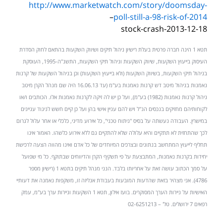
http://www.marketwatch.com/story/doomsday-
–
poll-still-a-98-risk-of-2014
stock-crash-2013-12-18
תטא 1 הינה חברה פרטית בעלת רישיון ניהול תיקים ושיווק השקעות בהתאם לחוק הסדרת
העיסוק בייעוץ השקעות, שיווק השקעות וניהול תיקי השקעות, התשנ"ה-1995, העוסקת
בניהול תיקי השקעות, בשיווק השקעות (ולא בייעוץ השקעות) וכן בניהול השקעות של קרנות
נאמנות בניהול מיטב דש קרנות נאמנות בע"מ (עד 16.06.13 היה שם מנהל הקרן מיטב
ניהול קרנות נאמנות (1982) בע"מ), ועל כן יש לה זיקה לקרנות נאמנות אלו. הכותבים ו/או
לקוחותיהם מחזיקים בנכסים הנ"ל ויש להם עניין אישי בהן ועל כן קיים חשש לניגוד עניינים
במישרין. העבודה נעשתה על בסיס "ניתוח טכני", כל אירוע מדיני, כלכלי או אחר עלול לגרום
לכך שהתחזית לא תתקיים והיא עלולה שלא להתקיים גם ללא אירוע כלשהו. האמור אינו
תחליף לייעוץ המתחשב בנתונים ובצרכים המיוחדים של כל אדם ואינו מהווה הצעה לרכישת
יחידות בקרנות נאמנות, המתבצעת על פי תשקיף הקרן והדיווחים שבתוקף. כל מי שפועל
על סמך הכתוב עושה זאת על אחריותו בלבד. הנני מנהל תיקים בתטא 1 (רישיון מספר
4786). אני מצהיר בזאת שהדעות המובעות בעבודת אנליזה זו, משקפות נאמנה את דעותיי
האישיות על ניירות הערך המסוקרים. בועז אילון, תטא 1 השקעות וניירות ערך בע"מ, עמק
רפאים 7 ירושלים. טל' – 02-6251213