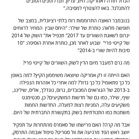
הגדול חזרה לאמריקה. חיוב עליון. תנו לזמנים הטובים
להתגלגל. בואו להצטרף למסיבה."
בנובמבר הואצה התרוממות רוח בלתי רציונלית, במצב של
חופשה מלאה: כותרת של שילר: "היחס שבין המחיר לרווחים
יגרום לשאגת השוורים עד 2017" תכפיל את" השוק של 2014
של קייטי פרי" שבוע לאחר מכן, כותרת אחרת הוסיפה: "10
סיבות להיות שורי ב-2014"
מה גרם למעבר מיום הדין לשוק השוורים של קייטי פרי?
האם הייתה זו רק אמריקה שיוצאה משיממון הקיץ? למה באופן
כל כך פתאומי? כל כך גדול? למה אחרי כל אזהרות הנפילה
ב-2013 של הגורואים המכובדים, גרוס, גונדלך, אליס, שילינג,
שיף, שילר, כמו גם של חדשות המשקיעים? כן, סנטימנט
משקיעים עלה, המניות רצות למעלה. החדשות החמות
משתנות כמו התנודתיות בשוק בתקשורת החברתית של היום.
אבל מה קרה? האם פרישתו של סאמרס מהתחרות על תפקיד
יושב ראש הפד מרגיעה את וול סטריט? טיפול אובמה התרסק,