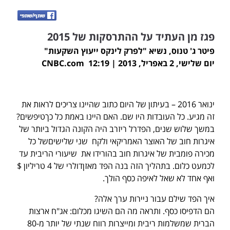
פגז מן
העתיד על ההתרסקות של 2015
פיטר ג' טנוס, נשיא "לפרק לינקס ייעוץ השקעות"
יום שלישי, 2 באפריל, 2013 | 12:19 CNBC.com
ינואר 2016 – בעיתון של היום כתוב שהיינו צריכים לראות את
זה מגיע. כל העובדות היו שם. האם היינו באמת כל כךטיפשים?
במשך שלוש שנים, הפדרל ריזרב היה הקונה הגדול ביותר של
איגרות חוב של האוצר האמריקאי ולקח שני שלישיםשל כל
מכירה פומבית של איגרות חוב בהורידו את שיעורי הריבית עד
לכמעט כלום. בתהליך הזה בנה הפד מאזןדולרי של 4 טריליון $
ואף אחד לא שאל לאיפה כסף הולך.
איך הפד שילם עבור ניירות ערך אלה?
הם הדפיסו כסף. ותראה מה הם השיגו מכלום: אג"ח ארצות
הברית שמשלמות ריבית ומייצרות רווח שנתי של יותר מ-80