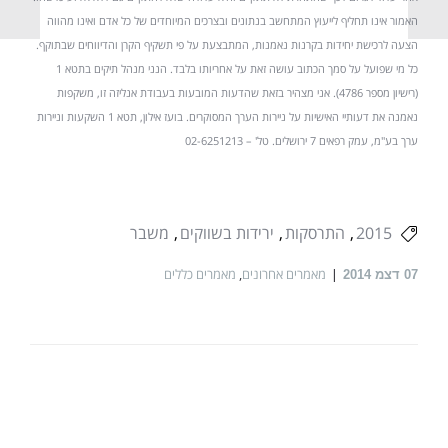
האמור אינו תחליף לייעוץ המתחשב בנתונים ובצרכים המיוחדים של כל אדם ואינו מהווה
הצעה לרכישת יחידות בקרנות נאמנות, המתבצעת על פי תשקיף הקרן והדיווחים שבתוקף.
כל מי שפועל על סמך הכתוב עושה זאת על אחריותו בלבד. הנני מנהל תיקים בתטא 1
(רישיון מספר 4786). אני מצהיר בזאת שהדעות המובעות בעבודת אנליזה זו, משקפות
נאמנה את דעותיי האישיות על ניירות הערך המסוקרים. בועז אילון, תטא 1 השקעות וניירות
ערך בע"מ, עמק רפאים 7 ירושלים. טל' – 02-6251213
2015
התרסקות
ירידות בשווקים
משבר
מאמרים אחרונים
,
מאמרים כללים
07
דצמ 2014