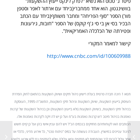
פיטר ג' טנוס הוא נשיא "לפרק לינקס ייעוץ ההשקעות"
בוושינגטון. הוא אחד ממחברי(ביחד עם ארתור לאפר וסטפן
מור) הספר "סוף הפריחה" ומחבר משותף(ביחד עם הכתב
הבכיר בסי אן בי סי ג'ף קוקס) של הספר "חובות, גירעונות
ופטירתה של הכלכלה האמריקאית".
קישור למאמר המקורי
http://www.cnbc.com/id/100609988
תטא 1 הינה חברה פרטית בעלת רישיון ניהול תיקים ושיווק השקעות בהתאם לחוק הסדרת
העיסוק בייעוץ השקעות, שיווק השקעות וניהול תיקי השקעות, התשנ"ה-1995, העוסקת
בניהול תיקי השקעות, בשיווק השקעות (ולא בייעוץ השקעות) וכן בניהול השקעות של קרנות
נאמנות בניהול מיטב דש קרנות נאמנות בע"מ ועל כן יש לה זיקה לקרנות נאמנות אלו.
הכותבים ו/או לקוחותיהם מחזיקים בנכסים הנ"ל ויש להם עניין אישי בהן ועל כן קיים חשש
לניגוד עניינים במישרין. העבודה נעשתה על בסיס "ניתוח טכני", כל אירוע מדיני, כלכלי או
אחר עלול לגרום לכך שהתחזית לא תתקיים והיא עלולה שלא להתקיים גם ללא אירוע כלשהו.