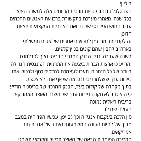
ביליון!
הפד גלגל ברוחב לב את מרבית הרווחים אלה למשרד האוצר
בכל שנה. מאמרי מערכת בתקשורת ברכו את האנשים החכמים
עבור החוש הפיננסי שלהם ואת האחריות המקצועית יוצאת
הדופן.
זה לקח יותר מדי זמן לרוכשים אחרים של אג"ח ממשלתי
בארה"ב להבין שהם קונים בניין קלפים.
בשנה שעברה, נגיד הבנק המרכזי הבריטי הלך לפרלמנט
והודיע כי ארצות הברית ביצעה את התרמית הפיננסית הגדולה
ביותר של כל הזמנים. תארו לעצמכם להדפיס כסף ולרכוש אתו
ניירות ערך ששלמו ריבית! נראה שלאף אחד לא אכפת.
בתוך מקהלה של קולות בעד, הבנק המרכזי של בריטניה הודיע
כי היא כבר לא תקנה ניירות ערך של משרד האוצר האמריקאי
בריבית ריאלית נמוכה.
העולם שם לב.
סין הלכה בעקבות אנגליה וכך גם יפן. עכשיו הפד היה במצב
מביך של להיות הקונה המשמעותי היחיד של אגרות חוב
אמריקאים.
המכירה הפומבית הבאה של האוצר תכשל והקרקע תשמט.