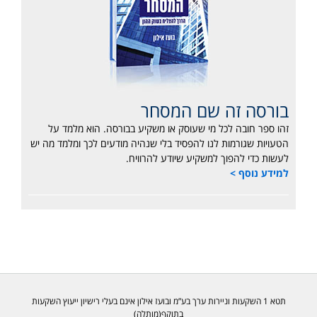
בורסה זה שם המסחר
זהו ספר חובה לכל מי שעוסק או משקיע בבורסה. הוא מלמד על
הטעויות שגורמות לנו להפסיד בלי שנהיה מודעים לכך ומלמד מה יש
לעשות כדי להפוך למשקיע שיודע להרוויח.
למידע נוסף >
תטא 1 השקעות וניירות ערך בע”מ ובועז אילון אינם בעלי רישיון ייעוץ השקעות
בתוקף(מותלה)