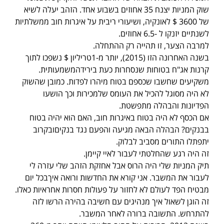
שוק המניות יצנח 35 אחוזים בשבוע אחד. הזהב יעלה לשיא
של 3600 $ לאונקיה, ושיעורי ריבית על איגרות חוב ממשלתיות
לשנתיים יזנקו ל -6.5 אחוזים.
למרבה הצער, זו תהייה רק ההתחלה.
בשנה האחרונה הזו (2015), יותר מ-1טריליון $ נשפכו לתוך
קרנות אג"ח בטוחות שנסחרות כעת בירידהמשמעותית.
משקיעים שחשבו שכספם בטוח מיהרו לפדות. כמובן שהשוק
לא היה מסוגל להכיל את העומס שלמכירות וכך הושעו
הפדיונות והבהלה מתפשטת.
אם הכסף לא היה בטוח באיגרות חוב, האם הוא יהיה בטוח
בבנקים? הבהלה הבאה מגיעה והפעם נגד בנקיםובקרוב
יתפתלו התורים מסביב לבלוק.
זה היה רגע שהחלטתי לעבור לאיי קיימן.
תיק המניות שלי היה הרוס אבל אחזקת הזהב שלי עזרה לי
לעבור את המשבר. אני קורא את החדשות ורואה איךבכל יום
מבטיח הפד לעולם לא לחזור על פעולות חסרות אחראיות כאלו.
זה הוגן לשאול איך מנהיגים עם חשיבה בהירה הרשו לזה
להתרחש. התשובה ברורה לאחר המשבר.