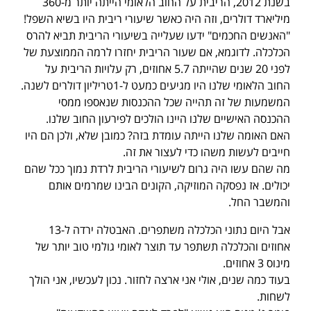
בשנת 2012, הריבית על החוב הלאומי הייתה יותר מ-360
מיליארד דולרים, וזה היה כאשר שיעורי ריבית היו בשיא השפל!
"האנשים החכמים" ידעו שעלייה בשיעורי הריבית תביא להרס
הכלכלה. לדוגמא, אם שעור הריבית יחזרו לרמה הממוצעת של
לפני 20 שנים שהייתה 5.7 אחוזים, רק עלויות הריבית על
החוב הלאומי שלנו היו מגיעים כמעט ל-1טריליון דולרים לשנה.
המשמעות של זה תהייה שכל ההכנסות שנאספו ממסי
ההכנסה האישיים שלנו היינו הולכים לפירעון החוב שלנו.
האם האומה שלנו הייתה עומדת בזה? כמובן שלא, ולכן הם היו
חייבים לעשות משהו כדי לעצור את זה.
מה שהם עשו היה גרום לשיעורי הריבית לרדת נמוך ככל שהם
יכולים. אז נפסקה המוזיקה, הקונים הבינו שמרמים אותם
והמשבר החל.
אבל היום נתוני הכלכלה משתפרים. האבטלה ירדה ל-13
אחוזים והכלכלה תשתפר עד תוצר לאומי גולמי טוב יותר של
מינוס 3 אחוזים.
בעוד כמה שנים, אולי אני ארצה לחזור. נכון לעכשיו, אני הולך
לשחות.