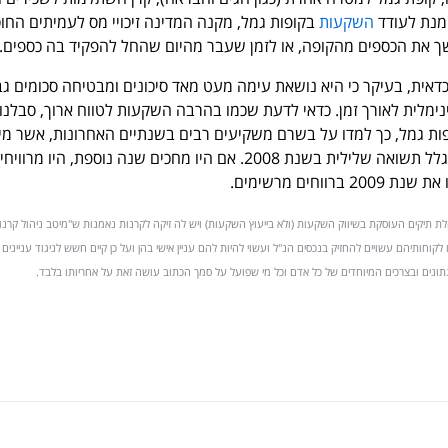
מנת לעודד
השקעות
בקופות גמל, מקנה המדינה זיכויי מס לעמיתים החוס
ך את הכספים מהקופה, או לזמן שעבר מהיום שהחל להפקיד בה כספים.
אית, בעיקר כי היא נושאת עימה מעט מאד סיכונים ומבטיחה סכומים גב
מלית לאורך זמן. כדאי לדעת שכמו בהרבה השקעות לטווח ארוך, סבלנו
ת גמל, כך למדו על בשרם משקיעים רבים בשנתיים האחרונות, אשר מי
למשוך כספים בהפסדים בגלל תשואה שלילית בשנת 2008. אם היו מחכים שנה נוספת, היו מר
ווחים מרשימים.
מנהלת תיקים העוסקת בשיווק השקעות (ולא בייעוץ השקעות) ויש לה זיקה לקרנות נאמנות ש"מיטב ניהול קרנ
/או לקוחותיהם עשויים להחזיק בנכסים הנ"ל ועשוי להיות להם עניין אישי בהן ועל כן קיים חשש לניגוד עניינים 
תונים ובצרכים המיוחדים של כל אדם וכל מי שפועל על סמך הכתוב עושה זאת על אחריותו בלבד.