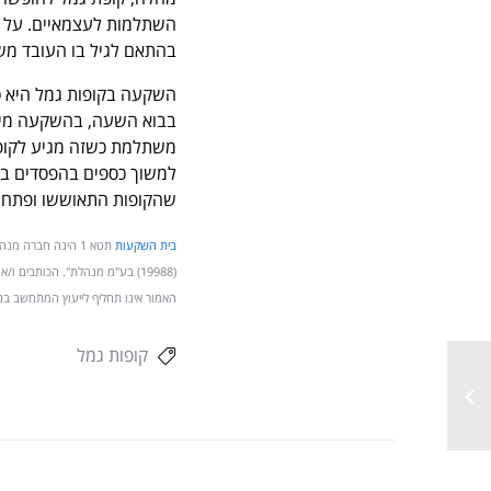
השתלמות לעצמאיים. על 
בהתאם לגיל בו העובד מש
השקעה בקופות גמל היא כד
בבוא השעה, בהשקעה מיני
משתלמת כשזה מגיע לקופו
שהקופות התאוששו ופתחו את שנת 2009 בר
בית השקעות
תטא 1 הינה חברה 
(19988) בע"מ מנהלת". הכותבים ו
האמור אינו תחליף לייעוץ המתחשב בנ
קופות גמל