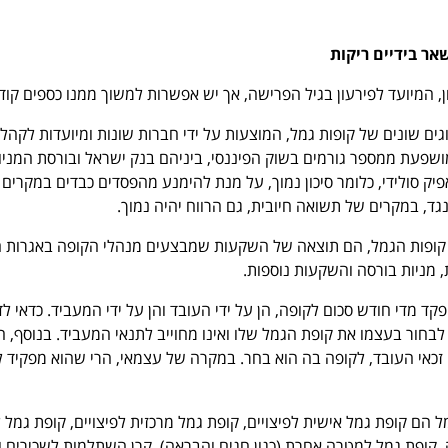
אר בידיים ריקות
, המיועד לפירעון בגיל הפרישה, אך יש אפשרות למשוך ממנו כספים קודם
וגים שונים של קופות גמל, המוצעות על ידי חברות שונות ומיועדות לקהל 
פעת ממספר גורמים בשוק הפיננסי, ביניהם בנק ישראל ובורסת המניות
ק סולידי, כלומר סיכון נמוך, על מנת להימנע מהפסדים כבדים במקרים
ד, במקרים של תשואה חיובית, גם הרווח יהיה נמוך.
 קופות הגמל, הם תוצאה של השקעות שמבצעים מנהלי הקופה באגרות ח
 מניות בורסה והשקעות נוספות.
ד מדי חודש סכום לקופה, הן על ידי העובד והן על ידי המעביד. כדאי ל
לבחור בעצמו את קופת הגמל שלו ואינו מחוייב לתנאי המעביד. בנוסף, 
 זכאי העובד, לקופה בה הוא בחר. במקרה של עצמאי, הרי שהוא מפקיד 
ל הם קופת גמל אישית לפיצויים, קופת גמל מרכזית לפיצויים, קופת גמל 
קופת גמל למטרה אחרת (כגון חגים והבראה), קרן השתלמות לשכירים ו