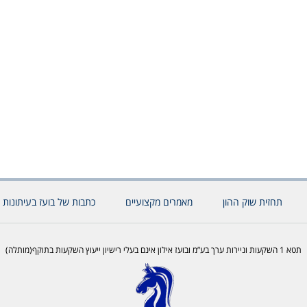
תחזית שוק ההון
מאמרים מקצועיים
כתבות של בועז בעיתונות 
תטא 1 השקעות וניירות ערך בע”מ ובועז אילון אינם בעלי רישיון ייעוץ השקעות בתוקף(מותלה)