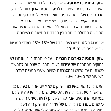
שוקי המניות באירופה
– אירופה סובלת מחולשה ובשנה
האחרונה מתרבים הסימנים להיפוך מגמה ארוך טווח לירידה.
מדד הדקס של גרמניה מפגין חוזק יחסי אבל מדד הפוטסי של
בריטניה והקאק של צרפת כבר שליליים מאוד. המדד אולי
החשוב ביותר הוא היורוסטוק 50 והוא גם המדד שמראה את
החולשה הגדולה ביותר מבין המדדים החשובים באירופה.
אין מנוס מלהניח שנראה ירידה של 15%-25% במדדי המניות
של אירופה בשנת 2015.
שוקי המניות בארצות הברית
– על פי המחזוריות, אנחנו לא
רחוקים מהתחלה של ירידות בשוקי המניות שצפויות להמשך
כשנתיים עד שלוש ובמסגרתם צפויות שערי המניות לרדת
בשיעור של כ-40%-50%.
התנהגות השוק באירופה ושווקים שליליים אחרים בעולם כגון
ישראל ורוסיה, מגדילה את הסיכויים שתהליך הירידה יחל גם
במדינת הדוד סאם אבל עדין לא ניתן לראות סימני חולשה
כלשהם במדדים הגדולים של אמריקה והשוק הזה מפגין
עוצמה מיוחדת. לפיכך, אני לא אתפלא לראות המשך עלייה,