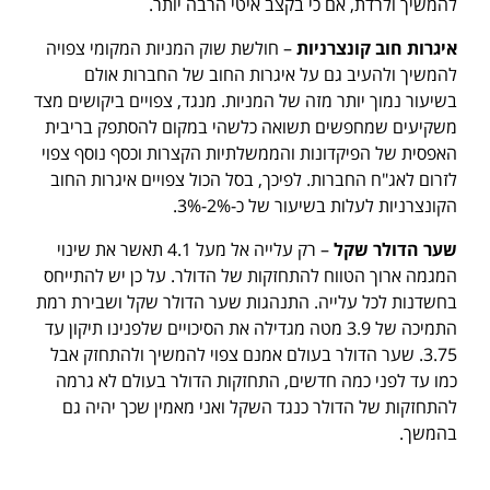
להמשיך ולרדת, אם כי בקצב איטי הרבה יותר.
איגרות חוב קונצרניות
– חולשת שוק המניות המקומי צפויה
להמשיך ולהעיב גם על איגרות החוב של החברות אולם
בשיעור נמוך יותר מזה של המניות. מנגד, צפויים ביקושים מצד
משקיעים שמחפשים תשואה כלשהי במקום להסתפק בריבית
האפסית של הפיקדונות והממשלתיות הקצרות וכסף נוסף צפוי
לזרום לאג"ח החברות. לפיכך, בסל הכול צפויים איגרות החוב
הקונצרניות לעלות בשיעור של כ-2%-3%.
שער הדולר שקל
– רק עלייה אל מעל 4.1 תאשר את שינוי
המגמה ארוך הטווח להתחזקות של הדולר. על כן יש להתייחס
בחשדנות לכל עלייה. התנהגות שער הדולר שקל ושבירת רמת
התמיכה של 3.9 מטה מגדילה את הסיכויים שלפנינו תיקון עד
3.75. שער הדולר בעולם אמנם צפוי להמשיך ולהתחזק אבל
כמו עד לפני כמה חדשים, התחזקות הדולר בעולם לא גרמה
להתחזקות של הדולר כנגד השקל ואני מאמין שכך יהיה גם
בהמשך.