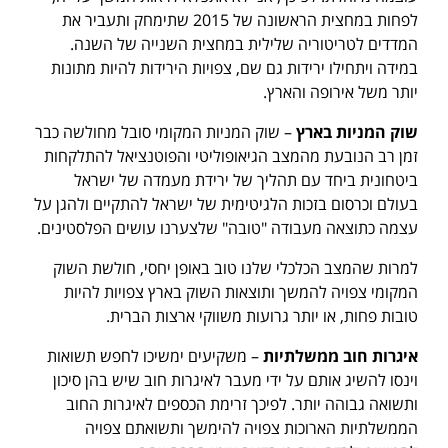
לפחות במחצית הראשונה של 2015 שתימחק ותעביר את
המדדים לטריטוריה שלילית במחצית השנייה של השנה.
במידה ויתחילו ירידות גם שם, צפויות הירידות להיות מתונות
יותר משל אירופה והארץ.
שוק המניות בארץ
– שוק המניות המקומי סובל מחולשה כבר
זמן רב הנובעת מהמצב הגיאופוליטי והפוטנציאל להתלקחות
ביטחונית ביחד עם תהליך של ירידת מעמדה של ישראל
בעולם וכרסום בזכות הלגיטימית של ישראל להתקיים ולהגן על
עצמה כתוצאה מעבודה "טובה" שלצערנו עושים הפלסטינים.
למרות שהמצב הכלכלי שלנו טוב באופן יחסי, חולשת השוק
המקומי צפויה להמשך ותוצאות השוק בארץ צפויות להיות
טובות פחות, או יותר גרועות משווקי ארצות הברית.
איגרות חוב ממשלתיות
– משקיעים ימשיכו לחפש תשואות
וינסו להשיג אותם על ידי מעבר לאיגרות חוב שיש בהן סיכון
ותשואה גבוהה יותר. לפיכך זרימת הכספים לאיגרות החוב
הממשלתיות הארוכות צפויה להימשך ותשואתם צפויה