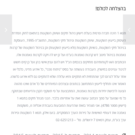
בהצלחה לכולם!
תטא 1 הינה חברה פרטית בעלת רישיון ניהול תיקים ושיווק השקעות בהתאם לחוק הסדרת
העיסוק בייעוץ השקעות, שיווק השקעות וניהול תיקי השקעות, התשנ"ה-1995, העוסקת
בניהול תיקי השקעות, בשיווק השקעות (ולא בייעוץ השקעות) וכן בניהול השקעות של קרנות
נאמנות בניהול מיטב דש קרנות נאמנות בע"מ ועל כן יש לה זיקה לקרנות נאמנות אלו.
הכותבים ו/או לקוחותיהם מחזיקים בנכסים הנ"ל ויש להם עניין אישי בהן ועל כן קיים חשש
לניגוד עניינים במישרין. העבודה נעשתה על בסיס "ניתוח טכני", כל אירוע מדיני, כלכלי או
אחר עלול לגרום לכך שהתחזית לא תתקיים והיא עלולה שלא להתקיים גם ללא אירוע כלשהו.
האמור אינו תחליף לייעוץ המתחשב בנתונים ובצרכים המיוחדים של כל אדם ואינו מהווה
הצעה לרכישת יחידות בקרנות נאמנות, המתבצעת על פי תשקיף הקרן והדיווחים שבתוקף.
כל מי שפועל על סמך הכתוב עושה זאת על אחריותו בלבד. הנני מנהל תיקים בתטא 1
(רישיון מספר 4786). אני מצהיר בזאת שהדעות המובעות בעבודת אנליזה זו, משקפות
נאמנה את דעותיי האישיות על ניירות הערך המסוקרים. בועז אילון, תטא 1 השקעות וניירות
ערך בע"מ, עמק רפאים 7 ירושלים. טל' – 02-6251213