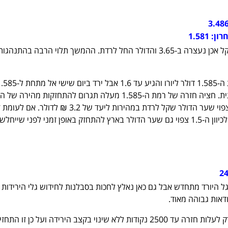
3.48
חרון:
1.581
התחזקות הדולר כנגד השקל אכן נעצרה ב-3.65 והדולר החל לרדת. ההמשך תלוי הרבה בהת
שהפריצה עדיין אינה אמתית. חציה חזרה של רמת ה-1.585 מעלה תגרום להתחזקות מהיר
1.65 לפחות . במקרה זה צפוי שער הדולר שקל לרדת במהירות ליעד של 3.2 ₪ 
תהיה פריצה והיורו ייחלש לכיוון ה-1.5 צפוי גם שער הדולר בארץ להתחזק באופן זמני לפני שיי
2
 היורד מתחדש אבל גם כאן נאלץ לחכות בסבלנות לחידוש גלי הירידות
דאות גבוהה מאוד.
לעומת המעוף יכול הנאסדק לעלות חזרה עד 2500 נקודות ללא שינוי בקצב הירידה ועל כן זו 