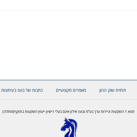
תחזית שוק ההון
מאמרים מקצועיים
כתבות של בועז בעיתונות 
תטא 1 השקעות וניירות ערך בע”מ ובועז אילון אינם בעלי רישיון ייעוץ השקעות בתוקף(מותלה)