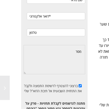
נהגות שער
השבוע פרץ היורו את רמת ה-1.585 דולר ליורו והגיע עד 1.6 אבל ירד ביום שישי אל מתחת ל-1.585 כך
ה של היורו עד
לדולר. אם לעומת זאת לא
חלש חזרה
ברצוני להצטרף לרשימת התפוצה ולקבל
את התחזית השבועית אל תיבת הדוא"ל שלי
מתנה לנרשמים לקבלת תחזיות - פרק על
התחזית שלי
עקרונות למסחר נכון מתוך הספר "בורסה