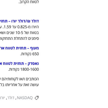
לטווח הקרוב.
דולר ₪/דולר יורו – תחזי
היו
בטווח של -5
סימנים להתחלת התחזקות א
מעוף – תחזית לטווח אר
650 נקודות.
נאסדק – תחזית לטווח אר
1800-1600 נקודות.
הכותבים ו/או לקוחותיהם ע
עושה זאת על אחריותו בלב
NASDAQ
דולר
יורו