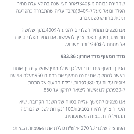
שמחירה גבוהה מ
-340$
לאחר חצי שנה בה לא עלה מחיר
הפלדיום אל מעל ל
-340$(
מלבד עליה שהתבררה כהפרעה
זמנית בחודש ספטמבר
).
אנו מצפים ממחיר הפלדיום להגיע ל
-400$
בתוך שלושה
חודשים
,
חיתוך הפסד צריך להיעשות אם מחיר הפלדיום יורד
אל מתחת ל
-340$
ליותר משבוע
.
מדד המעוף מדד אחרון
: 933.86
הכיוון במעוף אינו ברור ועל כן יש להמתין שהשוק ידריך אותנו
באשר להמשך
.
אם יחצה המעוף את רמת ה
-950
מעלה אזי אנו
צופים עליות עד
980
לפחות
.
ירידת המעוף אל מתחת
ל
-920
תתן לנו אישור ליציאה לתיקון עד
860.
אנו מצפים להמשך עלייה בטווח של השנה הקרובה
.
שיא
העליה צריך להיות בסביבות
1100
נקודות לפני שהבורסה
תתחיל לרדת בצורה משמעותית
.
הפוזיציה שלנו לכל
270
אלש
"
ח כוללת את האופציות הבאות
: