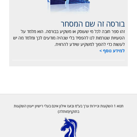
בורסה זה שם המסחר
זהו ספר חובה לכל מי שעוסק או משקיע בבורסה. הוא מלמד על
הטעויות שגורמות לנו להפסיד בלי שנהיה מודעים לכך ומלמד מה יש
לעשות כדי להפוך למשקיע שיודע להרוויח.
למידע נוסף >
תטא 1 השקעות וניירות ערך בע”מ ובועז אילון אינם בעלי רישיון ייעוץ השקעות
בתוקף(מותלה)