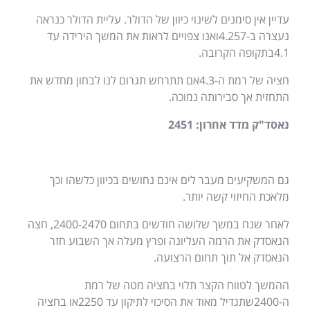
עדיין אין סימנים לשינוי כיוון של הדולר
.
עליית הדולר כנראה
נעצרה ב
-4.257
ואנו צפויים לראות את המשך הירידה עד
4.1
בתקופה הקרובה
.
חציה של רמת ה
-4.3
אם תתרחש תגרום לנו לבחון מחדש את
התחזית אך סבירותה נמוכה
.
נאסד
"
ק מדד אחרון
: 2451
גם המשקיעים מעבר לים אינם נחושים בכיוון כלשהו וכך
מלאכת החיזוי קשה יותר
.
לאחר שנח במשך שלושה חודשים בתחום
2400-2470,
חצה
הנאסדק את הרמה העליונה ופרץ מעלה אך השבוע חזר
הנאסדק אל תוך תחום הרצועה
.
ההמשך לטווח הקצר תלוי בחציה מטה של רמת
ה
-2400
שתגדיל מאוד את הסיכוי לתיקון עד
2250
או בחציה