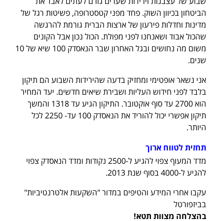
שבוע של עצבנות וירידות שערים גורם לעתים לאבד את
הביטחון בכיוון השוק. פחד מפני קטסטרופה, פשיטות רגל של
מדינות וחדלות פירעון של ארצות הברית גורמת להרגשה
שהכול אבוד ושאנחנו לפני מפולת. הכול נכון אבל הקונים
משום מה נחושים ובגל האחרון שבר הנאסדק 100 שיא של 10
שנים.
אני נשאר אופטימי ומחזיק בדעה שהירידות השבוע הם תיקון
בלבד לפני חידוש העליות ושבירת שיאים חדשים. יעד המחיר
הוא 2700 עד סוף אוקטובר. התיקון הגיע עד 1318 והמשך
תיקון אפשרי יכול להוריד את הנאסדק 100 עד- 2250 לכל
היותר.
תחזית לטווח ארוך
מדד המעוף צפוי להגיע ל-2500 נקודות ומדד הנאסדק צפוי
להגיע ל-4000 בסוף שנת 2013.
עקבו אחרי המידע והטיפים במדור "השקעות אלטרנטיביות"
בביזפורטל
בהצלחה מצוות תטא!