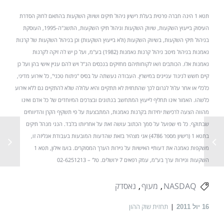
תטא 1 הינה חברה פרטית בעלת רישיון ניהול תיקים ושיווק השקעות בהתאם לחוק הסדרת
העיסוק בייעוץ השקעות, שיווק השקעות וניהול תיקי השקעות, התשנ"ה-1995, העוסקת
בניהול תיקי השקעות, בשיווק השקעות (ולא בייעוץ השקעות) וכן בניהול השקעות של קרנות
נאמנות בניהול מיטב ניהול קרנות נאמנות (1982) בע"מ, ועל כן יש לה זיקה לקרנות
נאמנות אלו. הכותבים ו/או לקוחותיהם מחזיקים בנכסים הנ"ל ויש להם עניין אישי בהן ועל כן
קיים חשש לניגוד עניינים במישרין. העבודה נעשתה על בסיס "ניתוח טכני", כל אירוע מדיני,
כלכלי או אחר עלול לגרום לכך שהתחזית לא תתקיים והיא עלולה שלא להתקיים גם ללא אירוע
כלשהו. האמור אינו תחליף לייעוץ המתחשב בנתונים ובצרכים המיוחדים של כל אדם ואינו
מהווה הצעה לרכישת יחידות בקרנות נאמנות, המתבצעת על פי תשקיף הקרן והדיווחים
שבתוקף. כל מי שפועל על סמך הכתוב עושה זאת על אחריותו בלבד. הנני מנהל תיקים
בתטא 1 (רישיון מספר 4786) אני מצהיר בזאת שהדעות המובעות בעבודת אנליזה זו,
משקפות נאמנה את דעותיי האישיות על ניירות הערך המסוקרים. בועז אילון, תטא 1
השקעות וניירות ערך בע"מ, עמק רפאים 7 ירושלים. טל' – 02-6251213
NASDAQ
מעוף
נאסדק
תחזית שוק ההון
16
יול 2011