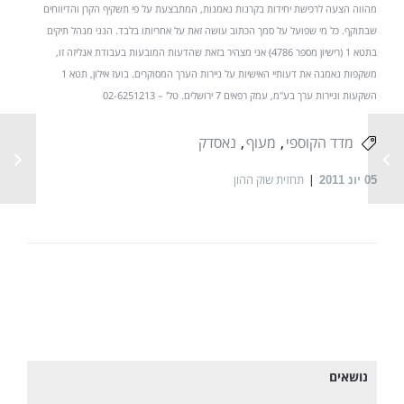
מהווה הצעה לרכישת יחידות בקרנות נאמנות, המתבצעת על פי תשקיף הקרן והדיווחים
שבתוקף. כל מי שפועל על סמך הכתוב עושה זאת על אחריותו בלבד. הנני מנהל תיקים
בתטא 1 (רישיון מספר 4786) אני מצהיר בזאת שהדעות המובעות בעבודת אנליזה זו,
משקפות נאמנה את דעותיי האישיות על ניירות הערך המסוקרים. בועז אילון, תטא 1
השקעות וניירות ערך בע"מ, עמק רפאים 7 ירושלים. טל' – 02-6251213
מדד הקוספי
מעוף
נאסדק
תחזית שוק ההון
05
יונ 2011
נושאים