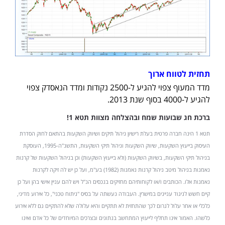
תחזית לטווח ארוך
מדד המעוף צפוי להגיע ל-2500 נקודות ומדד הנאסדק צפוי
להגיע ל-4000 בסוף שנת 2013.
ברכת חג שבועות שמח ובהצלחה מצוות תטא 1!
תטא 1 הינה חברה פרטית בעלת רישיון ניהול תיקים ושיווק השקעות בהתאם לחוק הסדרת
העיסוק בייעוץ השקעות, שיווק השקעות וניהול תיקי השקעות, התשנ"ה-1995, העוסקת
בניהול תיקי השקעות, בשיווק השקעות (ולא בייעוץ השקעות) וכן בניהול השקעות של קרנות
נאמנות בניהול מיטב ניהול קרנות נאמנות (1982) בע"מ, ועל כן יש לה זיקה לקרנות
נאמנות אלו. הכותבים ו/או לקוחותיהם מחזיקים בנכסים הנ"ל ויש להם עניין אישי בהן ועל כן
קיים חשש לניגוד עניינים במישרין. העבודה נעשתה על בסיס "ניתוח טכני", כל אירוע מדיני,
כלכלי או אחר עלול לגרום לכך שהתחזית לא תתקיים והיא עלולה שלא להתקיים גם ללא אירוע
כלשהו. האמור אינו תחליף לייעוץ המתחשב בנתונים ובצרכים המיוחדים של כל אדם ואינו