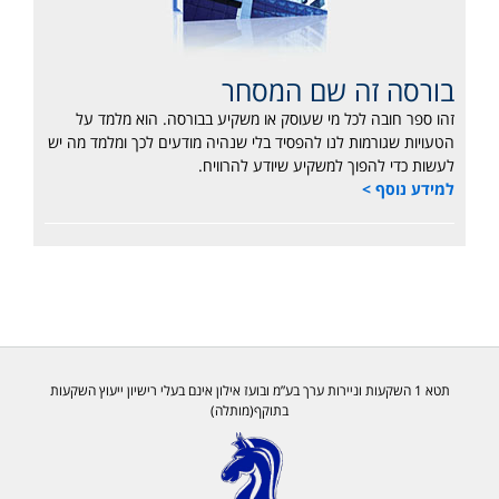
בורסה זה שם המסחר
זהו ספר חובה לכל מי שעוסק או משקיע בבורסה. הוא מלמד על
הטעויות שגורמות לנו להפסיד בלי שנהיה מודעים לכך ומלמד מה יש
לעשות כדי להפוך למשקיע שיודע להרוויח.
למידע נוסף >
תטא 1 השקעות וניירות ערך בע”מ ובועז אילון אינם בעלי רישיון ייעוץ השקעות
בתוקף(מותלה)