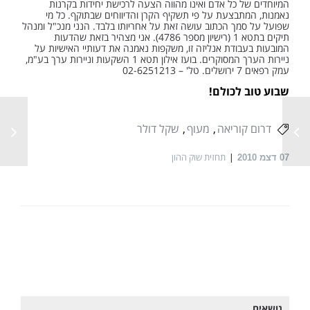
המיוחדים של כל אדם ואינו מהווה הצעה לרכישת יחידות בקרנות
נאמנות, המתבצעת על פי תשקיף הקרן והדיווחים שבתוקף. כל מי
שפועל על סמך הכתוב עושה זאת על אחריותו בלבד. הנני מנכ"ל ומנהל
תיקים בתטא 1 (רישיון מספר 4786). אני מצהיר בזאת שהדעות
המובעות בעבודת אנליזה זו, משקפות נאמנה את דעותיי האישיות על
ניירות הערך המסוקרים. בועז אילון תטא 1 השקעות וניירות ערך בע"מ,
עמק רפאים 7 ירושלים. טל' – 02-6251213
שבוע טוב לכולם!
דרום קוריאה
מעוף
שקל דולר
תחזית שוק ההון
07
דצמ 2010
נושאים