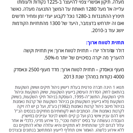
מעלה. תיקון אפשרי צפוי להיעצר ב-1225 נקודות ולעומתו
עלייה אל מעל 1280 תאותת על המשך התנועה מעלה. כאשר
תיפרץ ההתנגדות ב-1280 נוכל לקבוע יעדי זמן ומחיר חדשים
ואם זה יתרחש בדצמבר, היעד של 1300 מהתחזיות הקודמות
יושג עוד ב-2010.
תחזית לטווח ארוך:
דולר ₪/דולר יורו – תחזית לטווח ארוך: אין תחזית וקשה
להעריך מה יקרה בסיכויים של יותר מ-50%.
מעוף ונאסדק – תחזית לטווח ארוך: מדד מעוף 2500 ונאסדק
4000 נקודות במהלך שנת 2013
תטא 1 הינה חברה פרטית בעלת רישיון ניהול תיקים ושיווק השקעות
בהתאם לחוק הסדרת העיסוק בייעוץ השקעות, שיווק השקעות וניהול
תיקי השקעות, התשנ"ה-1995, העוסקת בניהול תיקי השקעות, בשיווק
השקעות (ולא בייעוץ השקעות) וכן בניהול השקעות של קרנות נאמנות
בניהול מיטב ניהול קרנות נאמנות (1982) בע"מ, ועל כן יש לה זיקה
לקרנות נאמנות אלו. הכותבים ו/או לקוחותיהם מחזיקים בנכסים הנ"ל
ויש להם עניין אישי בהן ועל כן קיים חשש לניגוד עניינים במישרין.
העבודה נעשתה על בסיס "ניתוח טכני", כל אירוע מדיני, כלכלי או אחר
עלול לגרום לכך שהתחזית לא תתקיים והיא עלולה שלא להתקיים גם
ללא אירוע כלשהו. האמור אינו תחליף לייעוץ המתחשב בנתונים ובצרכים