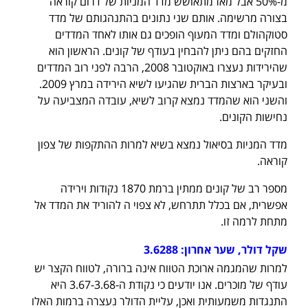
מ-50% אבל מאז מתאושש מדד המניות של דרום קוראה
בצורה מרשימה. אותם שני נתונים בהתנהגותם של מדד
סטוקהולם ומדד המעוף הופכים גם אותו לאחד המדדים
החזקים בהם ניתן להבחין בעודף של קונים. הראשון הוא
שהירידות נעצרו באוקטובר 2008, הרבה לפני רוב המדדים
ובעיקר בארצות הברית שהגיעו לשיא הירידה במרץ 2009.
והשני הוא שהמדד נמצא קרוב לשיא, עובדה המצביעה על
נחישות הקונים.
מדד המניות בסיאול נמצא בשיא למרות ההתקפות של צפון
קוראה.
מספר רב של קונים ממתין ברמת 1870 נקודות וירידה
אפשרית, אם בכלל תתרחש, לא צפוי ה להוריד את המדד אל
מתחת לרמה זו.
שקל דולר, שער אחרון: 3.6288
למרות שהמגמה ארוכת הטווח אינה ברורה, לטווח הקצר יש
עודף של מוכרים. אנו יודעים כי נקודת ה-3.67-3.68 היא
התנגדות משמעותית ואכן, עליית הדולר נעצרה ברמות האלו