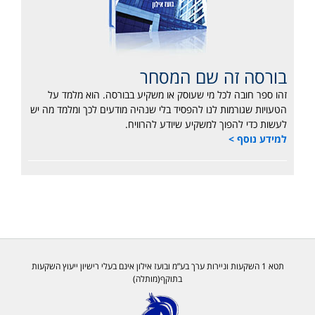
בורסה זה שם המסחר
זהו ספר חובה לכל מי שעוסק או משקיע בבורסה. הוא מלמד על
הטעויות שגורמות לנו להפסיד בלי שנהיה מודעים לכך ומלמד מה יש
לעשות כדי להפוך למשקיע שיודע להרוויח.
למידע נוסף >
תטא 1 השקעות וניירות ערך בע”מ ובועז אילון אינם בעלי רישיון ייעוץ השקעות
בתוקף(מותלה)