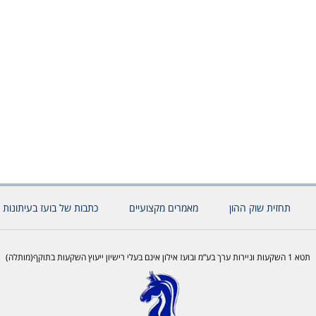
תחזית שוק ההון
מאמרים מקצועיים
כתבות של בועז בעיתונות 
תטא 1 השקעות וניירות ערך בע”מ ובועז אילון אינם בעלי רישיון ייעוץ השקעות בתוקף(מותלה)