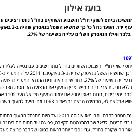
בועז אילון
שיכה ביחס לשוקי חו"ל והשבוע השווקים בחו"ל נותרו יציבים ע
נטייה לעליות קלות והמעוף ירד. הפער גדול כל כך ש
 לשוקי חו"ל והשבוע השווקים בחו"ל נותרו יציבים עם נטייה לעליות ק
והמעוף ירד. הפער גד
בלבד ואילו הנאסדק השלים עלייה בשיעור של 27%. בחודשיים האחרונים התנהל המעוף ברצ
1105-113 כמעט ללא חריגות אבל ביום חמישי פרץ המעוף את הרצועה הזו מטה. מצב כז
מגדיל מאוד את הסיכויים לכמ
בהפרעה בלבד ובפריצת שווא אבל אם לא, התמיכה הבאה נמצאת ב-1063 וזהו היעד ל
המעוף נמצא בעצם ברצועת מסחר רחבה יותר. מאז אוגוסט 2011 ועד היום מתנהל ה
דות כמעט בלי חריגות. ללא קשר להתנהגות הקצרה, פריצה של תחום מחירים זה
אור מה שקורה בחו"ל, עדיין סביר יותר לראות בסופו של דבר פריצה מעל