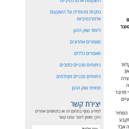
השקעות אלטרנטיביות
כתבות מהמדיה על השקעות
אלטרנטיביות
ם
משיא השפל בנאסדק שהיה ב-3 באוקטובר
לימוד שוק ההון
מאמרים אחרונים
מאמרים כללים
לות
ניתוחים טכניים כתובים
ול כל כך שמשיא השפל בנאסדק שהיה ב-3 באוקטובר 2011 עלה המעוף ב-3%
ניתוחים טכניים מצולמים
ועה צרה
ה
תחזית שוק ההון
ה ימי ירידות, חדות באופן יחסי. אם יחזור המעוף מיד אל מעל 1105 אזי מדובר
מעוף בשבועיים
יצירת קשר
למידע נוסף בתחום זה או בתחומים אחרים
מעוף בתחום המחיר
הינך מוזמן ליצור עמנו קשר
 תקבע
ה אבל