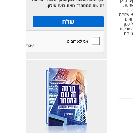
השקעות) וכן
ה לקרנות נאמנות
זה שם המסחר" מאת בועז אילון.
רין.
א עלולה
אינו
ל סמך
היר בזאת שהדעות המובעות
ים. בועז אילון, תטא 1 השקעות וניירות