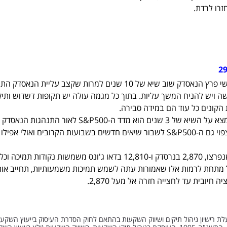
זרו לרדת.
לאחר שבוע יציב, ביום שישי פרץ הנאסדק שוב שיא של 10 שנים למרות שקצב עליית הנאסד
לשה ויש להניח המשך עליות. בתוך כל מגמה עולה יש תקופות דשדוש ותיק
הקונים כל עוד הם במידה סבירה.
המדד החשוב האחרון שנמצא על השיא של 3 שנים הוא מדד ה-S&P500 לאור התנהג
ג'ונס שכבר פרצו שיאים, צפוי גם ה-S&P500 לשבור שיאים חדשים בשבועות הקרובים ואולי 
כרגע נקודות ההתנגדות שנפרצו, 2,870 בנרסדק ו-12,810 בדאו ג'ונס משמשות נקודות תמיכ
ל מתחת לרמות אלו שאמורות עתה לשמש תמיכות משמעותיות, תחייב אות
 חיובית עד לחצייה חזרה אל מעל 2,870.
 בעלת רישיון ניהול תיקים ושיווק השקעות בהתאם לחוק הסדרת העיסוק בייעוץ השקעות