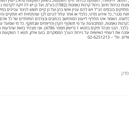
השקעות וניהול תיקי השקעות, התשנ"ה-1995, העוסקת בניהול תיקי השקעות, בשיווק השקעות (ולא בייעוץ 
בניהול השקעות של קרנות נאמנות בניהול מיטב ניהול קרנות נאמנות (1982) בע"מ, ועל כן יש לה זיק
מחזיקים בנכסים הנ"ל ויש להם עניין אישי בהן ועל כן קיים חשש לניגוד עניינים במיש
 טכני", כל אירוע מדיני, כלכלי או אחר עלול לגרום לכך שהתחזית לא תתקיים והי
שהו. האמור אינו תחליף לייעוץ המתחשב בנתונים ובצרכים המיוחדים של כל אדם ו
קרנות נאמנות, המתבצעת על פי תשקיף הקרן והדיווחים שבתוקף. כל מי שפועל ע
הכתוב עושה זאת על אחריותו בלבד. הנני מנהל תיקים בתטא 1 (רישיון מספר 4786). אני מצ
בעבודת אנליזה זו, משקפות נאמנה את דעותיי האישיות על ניירות הערך המסוקר
סדק