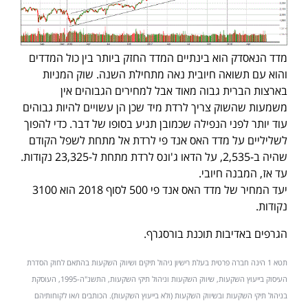
מדד הנאסדק הוא בינתיים המדד החזק ביותר בין כול המדדים
והוא עם תשואה חיובית נאה מתחילת השנה. שוק המניות
בארצות הברית גבוה מאוד אבל למחירים הגבוהים אין
משמעות שהשוק צריך לרדת מיד שכן הן עשויים להיות גבוהים
עוד יותר לפני הנפילה שכמובן תגיע בסופו של דבר. כדי להפוך
לשליליים על מדד האס אנד פי לרדת אל מתחת לשפל הקודם
שהיה ב-2,535, על הדאו ג'ונס לרדת מתחת ל-23,325 נקודות.
עד אז, המבנה חיובי.
יעד המחיר של מדד האס אנד פי 500 לסוף 2018 הוא 3100
נקודות.
הגרפים באדיבות תוכנת בורסגרף.
תטא 1 הינה חברה פרטית בעלת רישיון ניהול תיקים ושיווק השקעות בהתאם לחוק הסדרת
העיסוק בייעוץ השקעות, שיווק השקעות וניהול תיקי השקעות, התשנ"ה-1995, העוסקת
בניהול תיקי השקעות ובשיווק השקעות (ולא בייעוץ השקעות). הכותבים ו/או לקוחותיהם