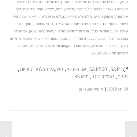
מחזיקים בנכסים הנ"ל ויש להם עניין אישי בהן ועל כן קיים חשש לניגוד עניינים במישרין.
העבודה נעשתה על בסיס "ניתוח טכני", כל אירוע מדיני, כלכלי או אחר עלול לגרום לכך
שהתחזית לא תתקיים והיא עלולה שלא להתקיים גם ללא אירוע כלשהו. האמור אינו תחליף
לייעוץ המתחשב בנתונים ובצרכים המיוחדים של כל אדם. כל מי שפועל על סמך הכתוב
עושה זאת על אחריותו בלבד. הנני מנהל תיקים בתטא 1 (רישיון מספר 4786). אני מצהיר
בזאת שהדעות המובעות בעבודת אנליזה זו, משקפות נאמנה את דעותיי האישיות על ניירות
הערך המסוקרים. בועז אילון,,MBA תטא 1 השקעות וניירות ערך בע"מ, עמק רפאים 7
ירושלים. טל' – 02-6251213
S&P
S&P500
אס אנד פי
השקעות אלטרנטיביות
מעוף
נאסדק 100
ת"א 35
תחזית שוק ההון
30
יונ 2018