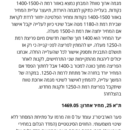
מגמה ארוך טווח? המבחן נמצא באזור רמת ה-1400-1500
נקודות. בעלייה כתיקון למגמה היורדת, תיעצר עליית המחיר
באזור 1400-1500 נקודות ומחיר הפלטינה יחזור לרדת לקראת
שבירת רמת ה-1180 מטה אבל שינוי כיוון לעלייה יקבל אישור
אם המחיר יחצה את רמת ה-1500 מעלה.
יעד המחיר הוא 1400 תוך שלושה חדשים מיום פריצת רמת
ה-1250 מעלה. יש להמתין לפריצה לפני קנייה כי רק אז
תושלם התבנית ותספק אישור לכל שהעלייה החלה. אנחנו
יכולים ליהנות מהתקיימות שני התרחישים, לקנות לאחר
הפריצה מתוך כוונה למכור ב-1400 אבל לחתוך הפסד אם
המחיר יורד בחזרה אל מתחת לרמת ה-1250. במקרה של
המשך עלייה, להמתין לאישור לשינוי מגמה ארוכת טווח
שיתקבל בפריצת רמת ה-1250 ולקנות מחדש.
בהצלחה!
ת"א 25, מחיר אחרון: 1469.05
פער הארביטר'ג עומד על 0 וזה מרמז על פתיחת המסחר ללא
שינוי משמעותי. החוזים הסינטטיים (המדד הגלום במחירי