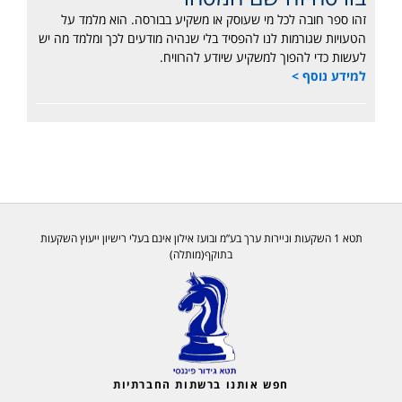
זהו ספר חובה לכל מי שעוסק או משקיע בבורסה. הוא מלמד על
הטעויות שגורמות לנו להפסיד בלי שנהיה מודעים לכך ומלמד מה יש
לעשות כדי להפוך למשקיע שיודע להרוויח.
למידע נוסף >
תטא 1 השקעות וניירות ערך בע”מ ובועז אילון אינם בעלי רישיון ייעוץ השקעות
בתוקף(מותלה)
חפש אותנו ברשתות החברתיות