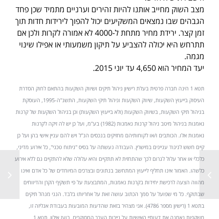
מצב השוק מחייב אותנו להיות זהירים וערניים מתמיד שכן פחד
הגבהים שבו נמצאים המשקיעים יכול להפוך לירידות חדות תוך
זמן קצר. ירידת מחיר מתחת ל-4000 לא אמורה לקרות ולכן אם
תתרחש היא יכולה להצביע על תיקון משמעותי או אפילו שינוי
מגמה.
יעד המחיר הוא 4,650 עד יוני 2015.
תטא 1 הינה חברה פרטית בעלת רישיון ניהול תיקים ושיווק השקעות בהתאם לחוק הסדרת
העיסוק בייעוץ השקעות, שיווק השקעות וניהול תיקי השקעות, התשנ"ה-1995, העוסקת
בניהול תיקי השקעות, בשיווק השקעות (ולא בייעוץ השקעות) וכן בניהול השקעות של קרנות
נאמנות בניהול מיטב ניהול קרנות נאמנות (1982) בע"מ, ועל כן יש לה זיקה לקרנות
נאמנות אלו. הכותבים ו/או לקוחותיהם מחזיקים בנכסים הנ"ל ויש להם עניין אישי בהן ועל כן
קיים חשש לניגוד עניינים במישרין. העבודה נעשתה על בסיס "ניתוח טכני", כל אירוע מדיני,
כלכלי או אחר עלול לגרום לכך שהתחזית לא תתקיים והיא עלולה שלא להתקיים גם ללא אירוע
כלשהו. האמור אינו תחליף לייעוץ המתחשב בנתונים ובצרכים המיוחדים של כל אדם ואינו
מהווה הצעה לרכישת יחידות בקרנות נאמנות, המתבצעת על פי תשקיף הקרן והדיווחים
שבתוקף. כל מי שפועל על סמך הכתוב עושה זאת על אחריותו בלבד. הנני מנהל תיקים
בתטא 1 (רישיון מספר 4786). אני מצהיר בזאת שהדעות המובעות בעבודת אנליזה זו,
משקפות נאמנה את דעותיי האישיות על ניירות הערך המסוקרים. בועז אילון, תטא 1