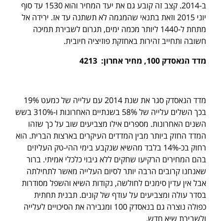
ב-2014. קצב זה קובע גם את יעד המחיר והוא 1530 עד סוף
יוני 2015 וזאת בתנאי שהמגמה לא תשתנה עד אז. ירידה אל
מתחת ל-1440 ליותר מכמה ימים, תגרום לשבירת תמיכה
חשובה ותחייב זהירות באחזקת פוזיציה חיובית.
מדד הנאסדק 100, מחיר אחרון: 4213
מדד הנאסדק סגר את שנת 2014 עם עלייה של כמעט 19%
בכך השלים עלייה של 58% בשנתיים האחרונות ו-310% בשש
השנים האחרונות. מספרים אילו מצביעים שוב על כך שזהו
המדד החזק ביותר מבין המדדים העיקרים בארצות הברית. הוא
רחוק בכ-14% בלבד מהשיא שנקבע בימי ההי-טק העליזים
בהם המחירים הרקיעו שחקים ללא גיבוי כלכלי אמיתי. ברור
שאנחנו קרובים הרבה יותר לסיום העלייה מאשר לתחילתה
אבל אין עדין סימנים לחולשה, נקודות השיא והשפל מסודרות
בסדר עולה ומצביעים על עודף של קונים. תבנית תחתית
כפולה נוצרה גם בנאסדק 100 ומגבירה את הסיכויים לעלייה
ולשבירת שיא חדש.