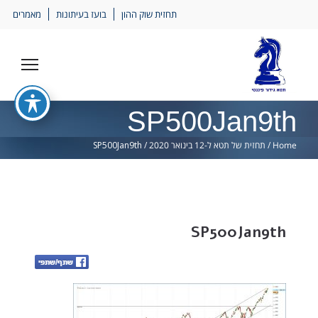
Ski
תחזית שוק ההון
בועז בעיתונות
מאמרים
lin
SP500Jan9th
Home
/
תחזית של תטא ל-12 בינואר 2020
/
SP500Jan9th
SP500Jan9th