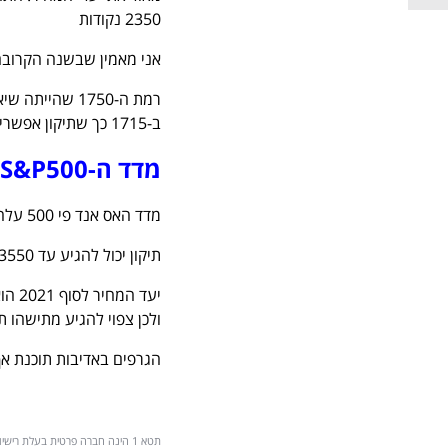
2350 נקודות
אני מאמין שבשנה הקרובה, ת"א 35 יעלה יותר
רמת ה-1750 ש
ב-1715 כך שתיקון אפשרי צפוי לעצור שם.
מדד ה-
S&P500
מדד האס אנד פי 500 עלה מתחילת השנה בכ-19.5%. המגמה חיובית
תיקון יכול להגיע עד 3550 נקודות
ולכן צפוי להגיע מתישהו 
הגרפים באדיבות תוכנת אף
תטא 1 הינה חברה פרטית בעלת רי