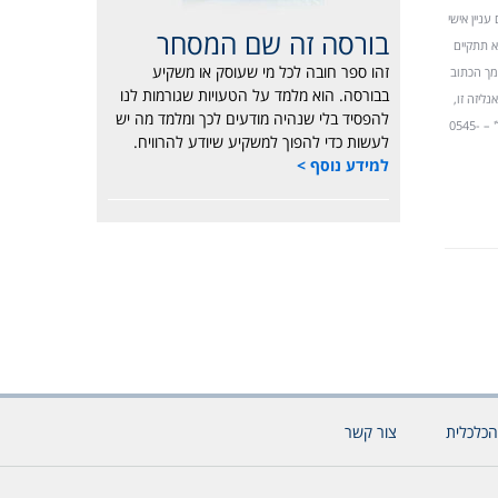
עניין אישי
בורסה זה שם המסחר
א תתקיים
זהו ספר חובה לכל מי שעוסק או משקיע
מך הכתוב
בבורסה. הוא מלמד על הטעויות שגורמות לנו
בעות בעבודת אנליזה זו,
להפסיד בלי שנהיה מודעים לכך ומלמד מה יש
משקפות נאמנה את דעותיי האישיות על ניירות הערך המסוקרים. בועז אילון,,MBA תטא 1 השקעות וניירות ערך בע"מ, דרך חברון 79 ירושלים. טל' – 0545-
לעשות כדי להפוך למשקיע שיודע להרוויח.
למידע נוסף >
הכלכלית
צור קשר