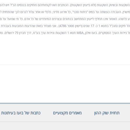
יהול תיקי השקעות ובשיווק השקעות (ולא בייעוץ השקעות). הכותבים ו/או לקוחותיהם מחזיקים בנכסים הנ"ל ויש להם 
במישרין. העבודה נעשתה על בסיס "ניתוח טכני", כל אירוע מדיני, כלכלי או אחר עלול לגרום לכך שהתחזית ל
ע כלשהו. האמור אינו תחליף לייעוץ המתחשב בנתונים ובצרכים המיוחדים של כל אדם. כל מי שפועל על ס
עושה זאת על אחריותו בלבד. הנני מנהל תיקים ומנכ"ל בתטא 1 כ- 17 שנים (רישיון מספר 4786) . אני מצהיר בזאת שהדעות המו
תחזית שוק ההון
מאמרים מקצועיים
כתבות של בועז בעיתונות 