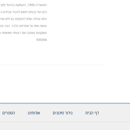
התשנ"ה-1995, העוסקת בנ
בהן ועל כן קיים חשש לניגוד עניינים 
והיא עלולה שלא להתקיים גם ללא אירו
939394
דף הבית
גידור סיכונים
אודותינו
הספרים