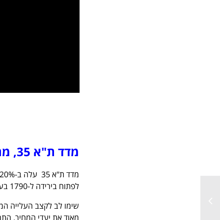
מדד ת"א 35, מחיר אחרון: 1800
לפתוח בירידה ל-1790 בערך. החוזה הסינטטי(המדד הגלום במחירי האופציות) סגר ב-1798
שימו לב לקצב העלייה המ