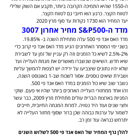
ה-1550 שהיא התמיכה הקרובה ביותר, תקבע אם השוק שלילי
לטווח הקצר. כרגע הוא חיובי גם לטווח הקצר.
יעד המחיר הוא 1730 נקודות עד סוף מרץ 2020
מדד ה-S&P500 מחיר אחרון 3007
מדד האס אנד פי 500 עלה מתחילת השנה ב- 19.85%.
בשני ימי המסחר האחרונים הגיע מדד האס אנד פי קרוב כדי
2%-2.5% לשיא כל הזמנים וזה רק עניין של זמן עד לשבירת
שיא חדש. השיאים שנשברו מאשרים את מגמת העלייה ועד
שלא יהיו נתונים שיצביעו על ירידה יש לצפות להמשך עליות
ושבירת שיאים נוספים. אסור לשכוח שב-1 באוגוסט השנה,
נשבר שוב שיא כול הזמנים במדד האס אנד פי 500.
זהו אחד ממחזורי העלייה הארוכים ביותר שהיו אי פעם. שוקי
המניות בארצות הברית עולים מתחילת מרץ 2009, כבר עשר
וחצי שנים ועוד היד נטויה. למרות המגמה החיובית, חייבים
לשמור על ערנות גבוהה שכן ברור שסוף מחזור העלייה לא
יתרחש כנראה עוד זמן רב.
להלן גרף המחיר של האס אנד פי 500 לשלוש השנים