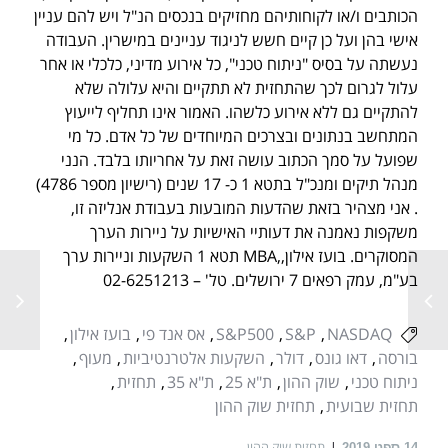
הכותבים ו/או לקוחותיהם מחזיקים בנכסים הנ"ל ויש להם עניין
אישי בהן ועל כן קיים חשש לניגוד עניינים במישרין. העבודה
נעשתה על בסיס "ניתוח טכני", כל אירוע מדיני, כלכלי או אחר
עלול לגרום לכך שהתחזית לא תתקיים והיא עלולה שלא
להתקיים גם ללא אירוע כלשהו. האמור אינו תחליף לייעוץ
המתחשב בנתונים ובצרכים המיוחדים של כל אדם. כל מי
שפועל על סמך הכתוב עושה זאת על אחריותו בלבד. הנני
מנהל תיקים ומנכ"ל בתטא 1 כ- 17 שנים (רישיון מספר 4786)
. אני מצהיר בזאת שהדעות המובעות בעבודת אנליזה זו,
משקפות נאמנה את דעותיי האישיות על ניירות הערך
המסוקרים. בועז אילון,,MBA תטא 1 השקעות וניירות ערך
בע"מ, עמק רפאים 7 ירושלים. טל' – 02-6251213
NASDAQ
S&P
S&P500
אס אנד פי
בועז אילון
בורסה
דאו גונס
דולר
השקעות אלטרנטיביות
מעוף
ניתוח טכני
שוק ההון
ת"א 25
ת"א 35
תחזית
תחזית שבועית
תחזית שוק ההון
תחזית שוק ההון
14
ספט 2019