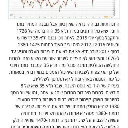
התנודתיות גבוהה ונראה שאין כיוון אבל מבנה המחיר נותר
חיובי. שיא כול הזמנים במדד ת"א 35 היה ברמה של 1728
והתקבל בסוף יולי 2015. לאחר מכן נכנס ת"א 35 לדשדוש
ובשנים 2016 ו-2017 היה יציב מאוד בתחום 1380-1475.
בסוף 2017 שבר ת"א 35 את רצועת היציבות מעלה והגיע עד
ל-1676 ומאז הוא לא הצליח לשבור שוב את השיא הזה. למרות
החולשה הבולטת ממנה סובל מדד ת"א 35 המבנה נותר חיובי
ועל כן יש לצפות לשבירת שיא כול הזמנים במוקדם או במאוחר,
כל עוד המגמה בארץ ובחול לא תתהפך לשלילית.
בעליה של ה-1 באוגוסט השנה, שבר ת"א 35 שיא של 8
חודשים. למרות הירידות החדות שהגיעו אחרי, זהו אישור נוסף
לחיוביות השוק. קיימות שלוש רמות חשובות במדד המעוף.
1380 שהיא החלק התחתון של רצועת היציבות. שבירה של
רמת ה-1380 מטה לא אמורה להתרחש וירידה מתחתיה
עשויה להצביע על שינוי המגמה. רמת ה-1470 שהיא החלק
העליון של רצועת היציבות ומשמשת תמיכה משמעותית ורמת