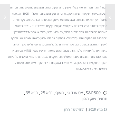
תטא 1 הינה חברה פרטית בעלת רישיון ניהול תיקים ושיווק השקעות בהתאם לחוק הסדרת
העיסוק בייעוץ השקעות, שיווק השקעות וניהול תיקי השקעות, התשנ"ה-1995, העוסקת
בניהול תיקי השקעות ובשיווק השקעות (ולא בייעוץ השקעות). הכותבים ו/או לקוחותיהם
מחזיקים בנכסים הנ"ל ויש להם עניין אישי בהן ועל כן קיים חשש לניגוד עניינים במישרין.
העבודה נעשתה על בסיס "ניתוח טכני", כל אירוע מדיני, כלכלי או אחר עלול לגרום לכך
שהתחזית לא תתקיים והיא עלולה שלא להתקיים גם ללא אירוע כלשהו. האמור אינו תחליף
לייעוץ המתחשב בנתונים ובצרכים המיוחדים של כל אדם. כל מי שפועל על סמך הכתוב
עושה זאת על אחריותו בלבד. הנני מנהל תיקים בתטא 1 (רישיון מספר 4786). אני מצהיר
בזאת שהדעות המובעות בעבודת אנליזה זו, משקפות נאמנה את דעותיי האישיות על ניירות
הערך המסוקרים. בועז אילון,,MBA תטא 1 השקעות וניירות ערך בע"מ, עמק רפאים 7
ירושלים. טל' – 02-6251213
S&P500
אס אנד פי
מעוף
ת"א 25
ת"א 35
תחזית שוק ההון
תחזית שוק ההון
17
מרץ 2018