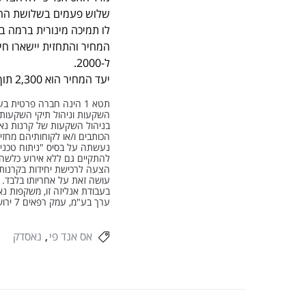
המחיר והתחזית יישארו חי
ל-2000.
יעד המחיר הוא 2,300 תוך שלושה חדשים מיום שיפרוץ את רמת ה-2130עד סוף 2015.
תטא 1 הינה חברה פרטית
בניהול השקעות של קרנות נאמנ
הכותבים ו/או לקוחותיהם מחזיק
נעשתה על בסיס "ניתוח טכני",
להתקיים גם ללא אירוע כלשהו.
הצעה לרכישת יחידות בקרנות 
ערך בע"מ, עמק רפאים 7 ירושלים. טל' – 02-6251213
אס אנד פי
נאסדק