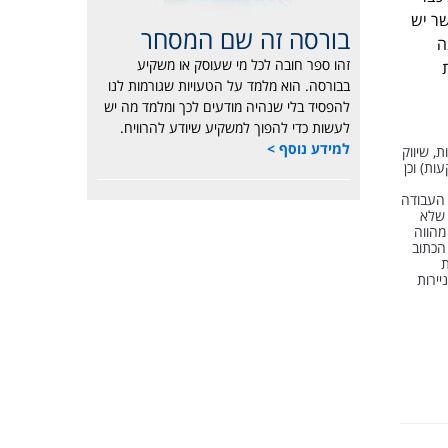
. הוא נמצא ברצועת יציבות בתחום של 2050-2130 כאשר יש
בורסה זה שם המסחר
2 מטה, מבנה
זהו ספר חובה לכל מי שעוסק או משקיע
בבורסה. הוא מלמד על הטעויות שגורמות לנו
להפסיד בלי שנהיה מודעים לכך ומלמד מה יש
לעשות כדי להפוך למשקיע שיודע להרוויח.
למידע נוסף >
, שיווק
השקעות) וכן
. העבודה
 שלא
מהווה
הכתוב
עות
ים. בועז אילון, תטא 1 השקעות וניירות