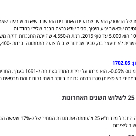
ית של הנאסדק הוא שבשבועיים האחרונים הוא שבר שיא חדש בעוד שאר
סיבה שכאשר יגיע היפוך, סביר שלא נראה מבנה שלילי במדד זה.
יעד המחיר של הנאסדק 100 הוא 5,000 עד סוף 2015. רמת ה-4,550 שהייתה התנגד
כעט כתמיכה ואם ירידה אפשרית לא תיעצר בה, סביר שנחזור שוב לרצועה התח
פער הארביטר'ג עומד על מינוס 0.65%-. הוא מרמז על ירידת המדד בפתיחה ל-1691 בערך. 
מחירי האופציות) סגרו ברמה גבוהה ביותר משתי נקודות והם מבטאים 
ת
ניתן לראות את היציבות בה התנהל מדד ת"א 25 ולעומתה את תנודת המחיר 