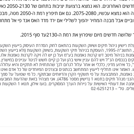
שלוש פעמים בשלושת החדשים האחרונים
לו תמיכה מינורית ברמה בה הוא נמצא עכשיו, 2075-2080. גם אם תיפרץ רמת ה-050
וביים אבל מבנה המחיר יהפוך לשלילי אם ירד מדד האס אנד פי אל מתחת
 בעלת רישיון ניהול תיקים ושיווק השקעות בהתאם לחוק הסדרת העיסוק בייעוץ השקעות
השקעות וניהול תיקי השקעות, התשנ"ה-1995, העוסקת בניהול תיקי השקעות, בשיווק השקעות (ולא בייעוץ 
ות בניהול מיטב דש קרנות נאמנות בע"מ ועל כן יש לה זיקה לקרנות נאמנות אלו.
ים בנכסים הנ"ל ויש להם עניין אישי בהן ועל כן קיים חשש לניגוד עניינים במישרין
 כל אירוע מדיני, כלכלי או אחר עלול לגרום לכך שהתחזית לא תתקיים והיא עלולה
 האמור אינו תחליף לייעוץ המתחשב בנתונים ובצרכים המיוחדים של כל אדם ואינו 
נאמנות, המתבצעת על פי תשקיף הקרן והדיווחים שבתוקף. כל מי שפועל על סמך 
עושה זאת על אחריותו בלבד. הנני מנהל תיקים בתטא 1 (רישיון מספר 4786). אני מצהיר בזאת שהדעות המוב
בעבודת אנליזה זו, משקפות נאמנה את דעותיי האישיות על ניירות הערך המסוקר