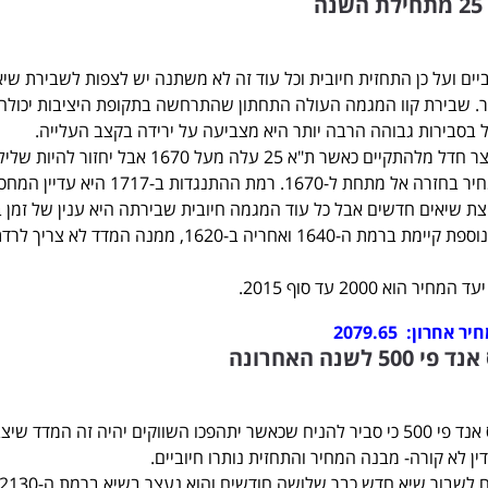
ים ועל כן התחזית חיובית וכל עוד זה לא משתנה יש לצפות לשבירת שיא
. שבירת קוו המגמה העולה התחתון שהתרחשה בתקופת היציבות יכולה
בל בסבירות גבוהה הרבה יותר היא מצביעה על ירידה בקצב העלייה.
האיתות השלילי לטווח הקצר חדל מלהתקיים כאשר ת"א 25 עלה מעל 1670 אבל י
קצר במקרה של ירידת המחיר בחזרה אל מתחת ל-1670. רמת ההתנגדות ב-1717 היא ע
ת שיאים חדשים אבל כל עוד המגמה חיובית שבירתה היא ענין של זמן ב
במקרה של ירידה, תמיכה נוספת קיימת ברמת ה-1640 ואחריה ב-1620, ממנה המדד ל
הוא 2000 עד סוף 2015.
שנה האחרונה
אנו עוקבים אחר מדד האס אנד פי 500 כי סביר להניח שכאשר יתהפכו השווקים יהיה זה המדד שי
ין לא קורה- מבנה המחיר והתחזית נותרו חיוביים.