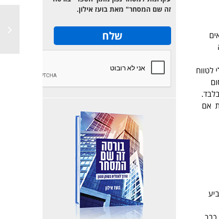
זה שם המסחר" מאת בועז אילון.
ים
חזור להיות שלילי לטווח
דיין המחסום
לבד.
א צריך לרדת אם
צביע
מדד האס אנד פי לא הצליח לשבור שיא חדש כבר שלושה חודשים והוא נעצר בשיא ברמת ה-2130 כבר