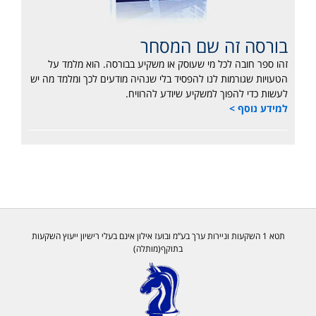
בורסה זה שם המסחר
זהו ספר חובה לכל מי שעוסק או משקיע בבורסה. הוא מלמד על
הטעויות שגורמות לנו להפסיד בלי שנהיה מודעים לכך ומלמד מה יש
לעשות כדי להפוך למשקיע שיודע להרוויח.
למידע נוסף >
תטא 1 השקעות וניירות ערך בע”מ ובועז אילון אינם בעלי רישיון ייעוץ השקעות
בתוקף(מותלה)