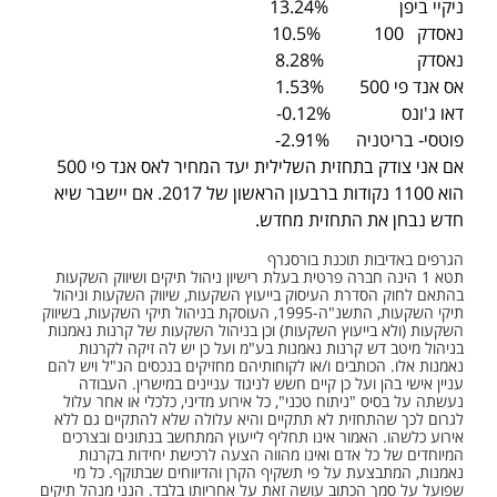
ניקיי ביפן 13.24%
נאסדק 100 10.5%
נאסדק 8.28%
אס אנד פי 500 1.53%
דאו ג'ונס 0.12%-
פוטסי- בריטניה 2.91%-
אם אני צודק בתחזית השלילית יעד המחיר לאס אנד פי 500
הוא 1100 נקודות ברבעון הראשון של 2017. אם יישבר שיא
חדש נבחן את התחזית מחדש.
הגרפים באדיבות תוכנת בורסגרף
תטא 1 הינה חברה פרטית בעלת רישיון ניהול תיקים ושיווק השקעות
בהתאם לחוק הסדרת העיסוק בייעוץ השקעות, שיווק השקעות וניהול
תיקי השקעות, התשנ"ה-1995, העוסקת בניהול תיקי השקעות, בשיווק
השקעות (ולא בייעוץ השקעות) וכן בניהול השקעות של קרנות נאמנות
בניהול מיטב דש קרנות נאמנות בע"מ ועל כן יש לה זיקה לקרנות
נאמנות אלו. הכותבים ו/או לקוחותיהם מחזיקים בנכסים הנ"ל ויש להם
עניין אישי בהן ועל כן קיים חשש לניגוד עניינים במישרין. העבודה
נעשתה על בסיס "ניתוח טכני", כל אירוע מדיני, כלכלי או אחר עלול
לגרום לכך שהתחזית לא תתקיים והיא עלולה שלא להתקיים גם ללא
אירוע כלשהו. האמור אינו תחליף לייעוץ המתחשב בנתונים ובצרכים
המיוחדים של כל אדם ואינו מהווה הצעה לרכישת יחידות בקרנות
נאמנות, המתבצעת על פי תשקיף הקרן והדיווחים שבתוקף. כל מי
שפועל על סמך הכתוב עושה זאת על אחריותו בלבד. הנני מנהל תיקים