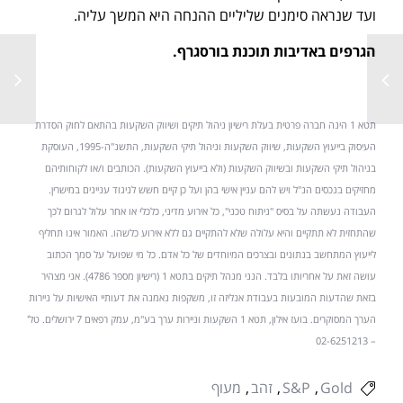
ועד שנראה סימנים שליליים ההנחה היא המשך עליה.
הגרפים באדיבות תוכנת בורסגרף
.
תטא 1 הינה חברה פרטית בעלת רישיון ניהול תיקים ושיווק השקעות בהתאם לחוק הסדרת
העיסוק בייעוץ השקעות, שיווק השקעות וניהול תיקי השקעות, התשנ"ה-1995, העוסקת
בניהול תיקי השקעות ובשיווק השקעות (ולא בייעוץ השקעות). הכותבים ו/או לקוחותיהם
מחזיקים בנכסים הנ"ל ויש להם עניין אישי בהן ועל כן קיים חשש לניגוד עניינים במישרין.
העבודה נעשתה על בסיס "ניתוח טכני", כל אירוע מדיני, כלכלי או אחר עלול לגרום לכך
שהתחזית לא תתקיים והיא עלולה שלא להתקיים גם ללא אירוע כלשהו. האמור אינו תחליף
לייעוץ המתחשב בנתונים ובצרכים המיוחדים של כל אדם. כל מי שפועל על סמך הכתוב
עושה זאת על אחריותו בלבד. הנני מנהל תיקים בתטא 1 (רישיון מספר 4786). אני מצהיר
בזאת שהדעות המובעות בעבודת אנליזה זו, משקפות נאמנה את דעותיי האישיות על ניירות
הערך המסוקרים. בועז אילון, תטא 1 השקעות וניירות ערך בע"מ, עמק רפאים 7 ירושלים. טל'
– 02-6251213
Gold
S&P
זהב
מעוף