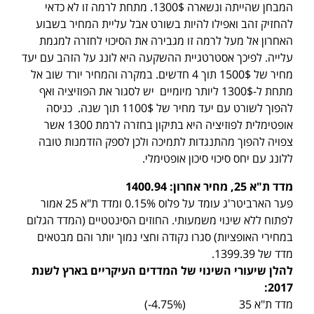
המבחן שהייתה ונשארה 1300$. מתחת לרמה זו לא כדאי
להחזיק זהב ואפילו להיות בשורט אבל עליית המחיר בשבוע
האחרון אל מעל לרמה זו מגבירה את הסיכוי לחזרה למגמת
עלייה. לפיכך אסטרטגיית ההשקעה היא לונג על הזהב עם יעד
מחיר של 1500$ תוך 4 חדשים. במקרה והמחיר יורד שוב אל
מתחת ל-1300$ ליותר מיומיים יש לסגור את הפוזיציה ואף
להפוך לשורט עם יעד מחיר של 1100$ תוך שנה. כניסה
אופטימלית לפוזיציה היא בתיקון בחזרה לרמת 1300 אשר
צפויה להפוך מהתנגדות לתמיכה ולכן לספק הזדמנות טובה
ללונג עם יחס סיכוי סיכון אופטימלי.
מדד ת"א 25, מחיר אחרון:
1400.94
פער הארביטר'ג עומד על פלוס 0.15% ומדד ת"א 25 אמור
לפתוח ללא שינוי משמעותי. החוזים הסינטטיים (המדד הגלום
במחירי האופציות) סגרו נקודה וחצי נמוך יותר והם מבטאים
מדד של 1399.39.
להלן שיעורי השינוי של המדדים העיקריים בארץ לשנת
:
2017
מדד ת"א 35 (4.75%-)