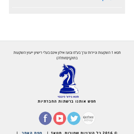
תטא 1 השקעות וניירות ערך בע”מ ובועז אילון אינם בעלי רישיון ייעוץ השקעות
בתוקף(מותלה)
חפש אותנו ברשתות החברתיות
© 2016 כל הזכויות שמורות, תטא1 |
מפת האתר
|